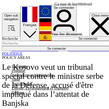
Ga naar de hoofdinhoud
Se connecter
Open sub
Close menu
English
navigation
Français
Deutsch
Vous êtes déconnecté.
Recherche
Se connecter
Español
Lumières éteintes
Se connecter
Rapporteur
Politique
Économie
Newsletters
Evénements
Em
POLITIQUE
POLICY AREAS
Le Kosovo veut un tribunal
Economie
Politique
spécial contre le ministre serbe
Agriculture et Alimentation
Santé
de la Défense, accusé d'être
Technologies
Energie, Environnement et Transport
impliqué dans l’attentat de
Défense
Banjska