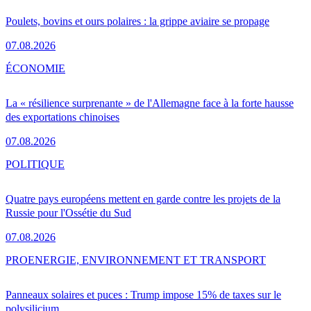
Poulets, bovins et ours polaires : la grippe aviaire se propage
07.08.2026
ÉCONOMIE
La « résilience surprenante » de l'Allemagne face à la forte hausse
des exportations chinoises
07.08.2026
POLITIQUE
Quatre pays européens mettent en garde contre les projets de la
Russie pour l'Ossétie du Sud
07.08.2026
PRO
ENERGIE, ENVIRONNEMENT ET TRANSPORT
Panneaux solaires et puces : Trump impose 15% de taxes sur le
polysilicium