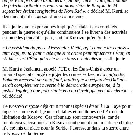
du frère du président de la Serbie, Andrej Vučić. Une quarantaine
de pèlerins orthodoxes venus au monastère de Banjska le 24
septembre étaient originaires de Novi Sad »
, a déclaré M. Kurti, se
demandant s’il s’agissait d’une coïncidence.
Il a ajouté que les personnes impliquées étaient des criminels
pendant la guerre et qu’elles continuaient à se livrer à des activités
criminelles pendant la paix, tant au Kosovo qu’en Serbie.
« Le président du pays, Aleksandar Vučić, agit comme un capo-di-
tutti-capi, renforçant l’idée que si le crime peut influencer l’État, en
réalité, c’est l’État qui dicte les actions criminelles »
, a-t-il ajouté.
M. Kurti a également appelé l’UE et les États-Unis à créer un
tribunal spécial chargé de juger les crimes serbes.
« La mafia des
Balkans recevrait un coup fatal, tandis que la région des Balkans
serait complètement ouverte à la démocratie européenne, à la
justice légale, à une paix stable et à un développement accéléré »
, a-
t-il déclaré.
Le Kosovo dispose déjà d’un tribunal spécial établi à La Haye pour
juger les anciens dirigeants militaires et politiques de l’Armée de
libération du Kosovo. Ces tribunaux sont controversés, car de
nombreuses personnes au Kosovo soutiennent que rien de semblable
n’a été mis en place pour la Serbie, l’agresseur dans la guerre entre
le Kosovo et la Serbie.