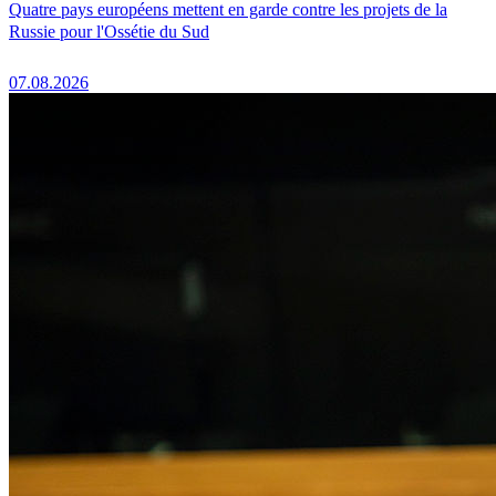
Quatre pays européens mettent en garde contre les projets de la
Russie pour l'Ossétie du Sud
07.08.2026