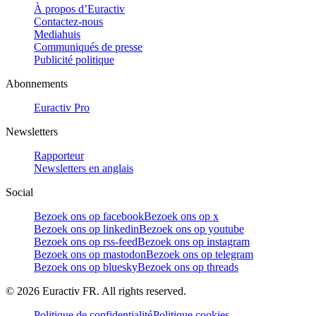
À propos d’Euractiv
Contactez-nous
Mediahuis
Communiqués de presse
Publicité politique
Abonnements
Euractiv Pro
Newsletters
Rapporteur
Newsletters en anglais
Social
Bezoek ons op facebook
Bezoek ons op x
Bezoek ons op linkedin
Bezoek ons op youtube
Bezoek ons op rss-feed
Bezoek ons op instagram
Bezoek ons op mastodon
Bezoek ons op telegram
Bezoek ons op bluesky
Bezoek ons op threads
©
2026
Euractiv FR. All rights reserved.
Politique de confidentialité
Politique cookies