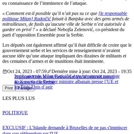
eu connaissance de l’imminence de l’attaque.
« Comment est-il possible qu’il n’ait pas su ce que
[le responsable
politique Milan] Radoičić
faisait à Banjska avec des gens armés de
mitrailleuses, de fusils qu’aucune ville de Serbie n’est autorisée à
garder en privé ? »
a déclaré Nebojša Zelenović, co-président du
parti d’opposition Ensemble pour la Serbie.
Les députés ont également affirmé qu’il était difficile de croire que le
gouvernement serbe et les services de renseignement n’avaient
aucune idée qu’une attaque impliquant des dizaines de militants et
des centaines d’armes et de munitions était imminente.
Oct 24, 2023 - 07:59
Dernière mise à jour: Oct 24, 2023 - 19:35
Implication de Milan Radoičić dans un attentat terroriste
Politique
Albin Kurti
Aleksandar Vučić
Justice
Kosovo
au Kosovo : le Premier ministre albanais presse l’UE et
Kosovo-Serbie
Serbie
les États-Unis d’agir
Print
Partager
LES PLUS LUS
POLITIQUE
EXCLUSIF : L'Islande demande à Bruxelles de ne pas s'immiscer
dans son référendum sur l'UE