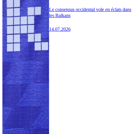
Le consensus occidental vole en éclats dans
les Balkans
14.07.2026