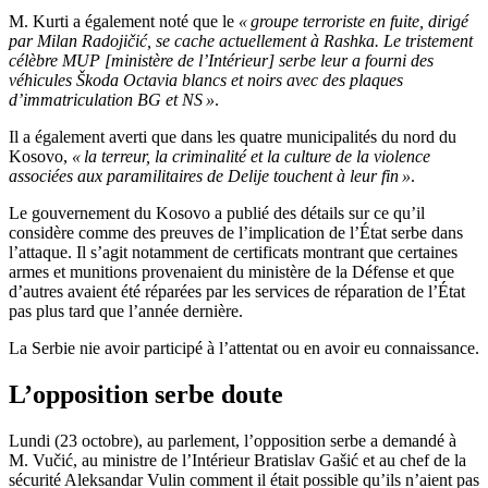
M. Kurti a également noté que le
« groupe terroriste en fuite, dirigé
par Milan Radojičić, se cache actuellement à Rashka. Le tristement
célèbre MUP [ministère de l’Intérieur] serbe leur a fourni des
véhicules Škoda Octavia blancs et noirs avec des plaques
d’immatriculation BG et NS »
.
Il a également averti que dans les quatre municipalités du nord du
Kosovo,
« la terreur, la criminalité et la culture de la violence
associées aux paramilitaires de Delije touchent à leur fin »
.
Le gouvernement du Kosovo a publié des détails sur ce qu’il
considère comme des preuves de l’implication de l’État serbe dans
l’attaque. Il s’agit notamment de certificats montrant que certaines
armes et munitions provenaient du ministère de la Défense et que
d’autres avaient été réparées par les services de réparation de l’État
pas plus tard que l’année dernière.
La Serbie nie avoir participé à l’attentat ou en avoir eu connaissance.
L’opposition serbe doute
Lundi (23 octobre), au parlement, l’opposition serbe a demandé à
M. Vučić, au ministre de l’Intérieur Bratislav Gašić et au chef de la
sécurité Aleksandar Vulin comment il était possible qu’ils n’aient pas