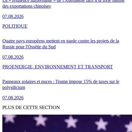
La « résilience surprenante » de l'Allemagne face à la forte hausse
des exportations chinoises
07.08.2026
POLITIQUE
Quatre pays européens mettent en garde contre les projets de la
Russie pour l'Ossétie du Sud
07.08.2026
PRO
ENERGIE, ENVIRONNEMENT ET TRANSPORT
Panneaux solaires et puces : Trump impose 15% de taxes sur le
polysilicium
07.08.2026
PLUS DE CETTE SECTION