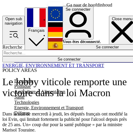
Ga naar de hoofdinhoud
Se connecter
Open sub
Close menu
English
navigation
Français
Deutsch
Vous êtes déconnecté.
Recherche
Se connecter
Español
Lumières éteintes
Se connecter
Rapporteur
Politique
Économie
Newsletters
Evénements
Em
ENERGIE, ENVIRONNEMENT ET TRANSPORT
POLICY AREAS
Le lobby viticole remporte une
Economie
Politique
victoire dans la loi Macron
Agriculture et Alimentation
Santé
Technologies
Energie, Environnement et Transport
Défense
Dans la nuit de mercredi à jeudi, les députés français ont modifié la
loi Evin, qui limitait fortement la publicité pour l'alcool depuis près
de 25 ans. Un« coup dur pour la santé publique » par la ministre
Marisol Touraine.