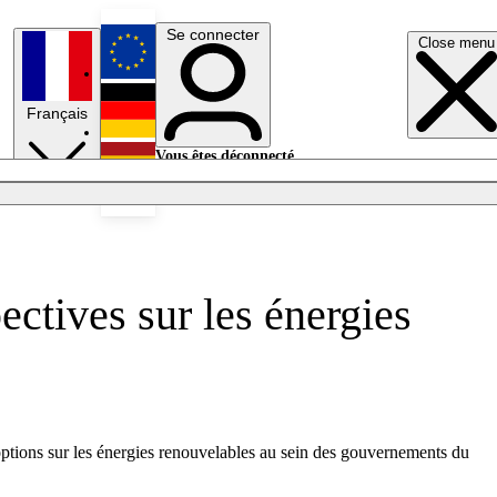
Se connecter
Close menu
English
Français
Deutsch
Vous êtes déconnecté.
Se connecter
Español
Lumières éteintes
ectives sur les énergies
 options sur les énergies renouvelables au sein des gouvernements du