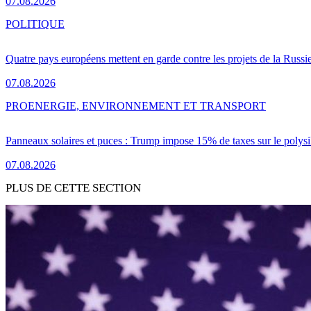
07.08.2026
POLITIQUE
Quatre pays européens mettent en garde contre les projets de la Russi
07.08.2026
PRO
ENERGIE, ENVIRONNEMENT ET TRANSPORT
Panneaux solaires et puces : Trump impose 15% de taxes sur le polysi
07.08.2026
PLUS DE CETTE SECTION