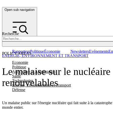
Open sub navigation
Recherche
Rapporteur
Politique
Économie
Newsletters
Evénements
Em
POLICY AREAS
ENERGIE, ENVIRONNEMENT ET TRANSPORT
Economie
Politique
Le malaise sur le nucléaire
Agriculture et Alimentation
Santé
renouvelables
Technologies
Energie, Environnement et Transport
Défense
Un malaise public sur l'énergie nucléaire qui fait suite à la catastro
monde entier.