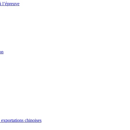
à l’épreuve
on
s exportations chinoises