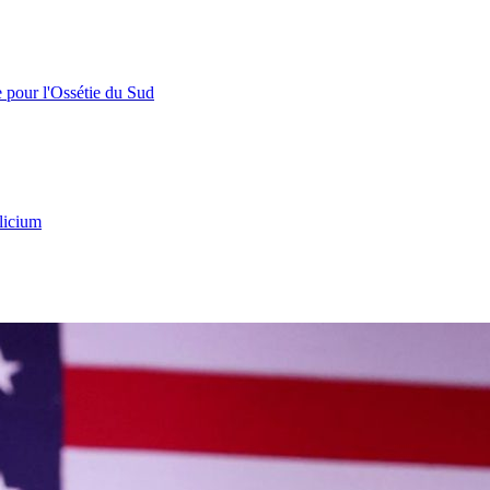
e pour l'Ossétie du Sud
licium