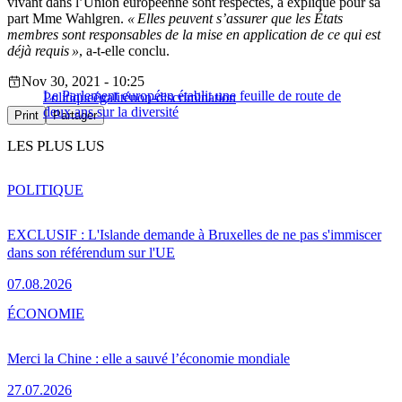
vivant dans l’Union européenne sont respectés, a expliqué pour sa
part Mme Wahlgren.
« Elles peuvent s’assurer que les États
membres sont responsables de la mise en application de ce qui est
déjà requis »
, a-t-elle conclu.
Nov 30, 2021 - 10:25
Le Parlement européen établit une feuille de route de
Politique
égalité
non-discrimination
deux ans sur la diversité
Print
Partager
LES PLUS LUS
POLITIQUE
EXCLUSIF : L'Islande demande à Bruxelles de ne pas s'immiscer
dans son référendum sur l'UE
07.08.2026
ÉCONOMIE
Merci la Chine : elle a sauvé l’économie mondiale
27.07.2026