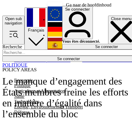
Ga naar de hoofdinhoud
Se connecter
Open sub
Close menu
English
navigation
Français
Deutsch
Vous êtes déconnecté.
Recherche
Se connecter
Español
Lumières éteintes
Se connecter
Rapporteur
Politique
Économie
Newsletters
Evénements
Em
POLITIQUE
POLICY AREAS
Le manque d’engagement des
Economie
Politique
États membres freine les efforts
Agriculture et Alimentation
Santé
en matière d’égalité dans
Technologies
Energie, Environnement et Transport
l’ensemble du bloc
Défense