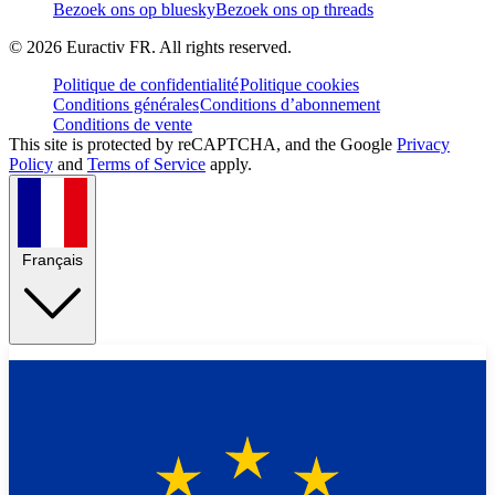
Bezoek ons op bluesky
Bezoek ons op threads
©
2026
Euractiv FR. All rights reserved.
Politique de confidentialité
Politique cookies
Conditions générales
Conditions d’abonnement
Conditions de vente
This site is protected by reCAPTCHA, and the Google
Privacy
Policy
and
Terms of Service
apply.
Français