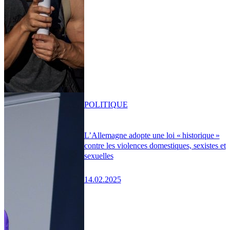
POLITIQUE
L’Allemagne adopte une loi « historique »
contre les violences domestiques, sexistes et
sexuelles
14.02.2025