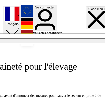
Se connecter
Close menu
English
Français
Deutsch
Vous êtes déconnecté.
Se connecter
Español
Lumières éteintes
aineté pour l'élevage
ge, avant d'annoncer des mesures pour sauver le secteur en proie à de