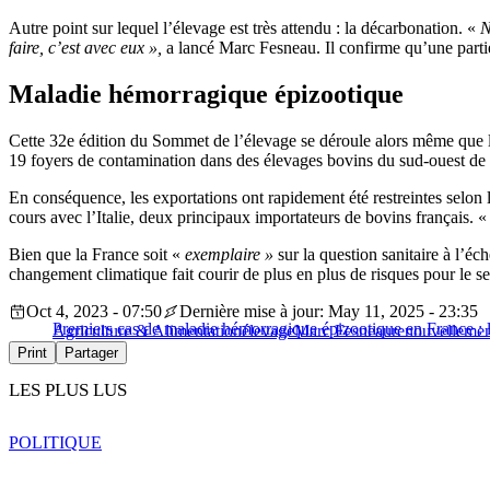
Autre point sur lequel l’élevage est très attendu : la décarbonation. «
N
faire, c’est avec eux »,
a lancé Marc Fesneau. Il confirme qu’une parti
Maladie hémorragique épizootique
Cette 32e édition du Sommet de l’élevage se déroule alors même que
19 foyers de contamination dans des élevages bovins du sud-ouest de 
En conséquence, les exportations ont rapidement été restreintes selon 
cours avec l’Italie, deux principaux importateurs de bovins français. 
Bien que la France soit «
exemplaire »
sur la question sanitaire à l’é
changement climatique fait courir de plus en plus de risques pour le s
Oct 4, 2023 - 07:50
Dernière mise à jour: May 11, 2025 - 23:35
Premiers cas de maladie hémorragique épizootique en France : l
Agriculture & Alimentation
élevage
Marc Fesneau
renouvellemen
Print
Partager
LES PLUS LUS
POLITIQUE