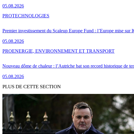
05.08.2026
PRO
TECHNOLOGIES
Premier investissement du Scaleup Europe Fund : l’Europe mise sur
05.08.2026
PRO
ENERGIE, ENVIRONNEMENT ET TRANSPORT
Nouveau dôme de chaleur : l’Autriche bat son record historique de te
05.08.2026
PLUS DE CETTE SECTION