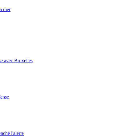
la mer
se avec Bruxelles
fense
nche l'alerte