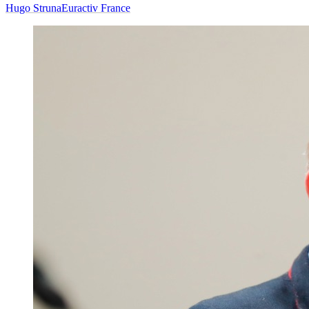
Hugo Struna
Euractiv France