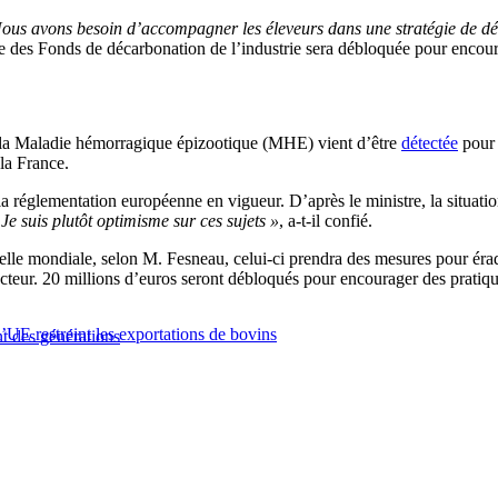
ous avons besoin d’accompagner les éleveurs dans une stratégie de déc
e des Fonds de décarbonation de l’industrie sera débloquée pour encour
 la Maladie hémorragique épizootique (MHE) vient d’être
détectée
pour 
la France.
la réglementation européenne en vigueur. D’après le ministre, la situatio
«
Je suis plutôt optimisme sur ces sujets »
, a-t-il confié.
chelle mondiale, selon M. Fesneau, celui-ci prendra des mesures pour éradi
ecteur. 20 millions d’euros seront débloqués pour encourager des pratiq
’UE restreint les exportations de bovins
t des générations