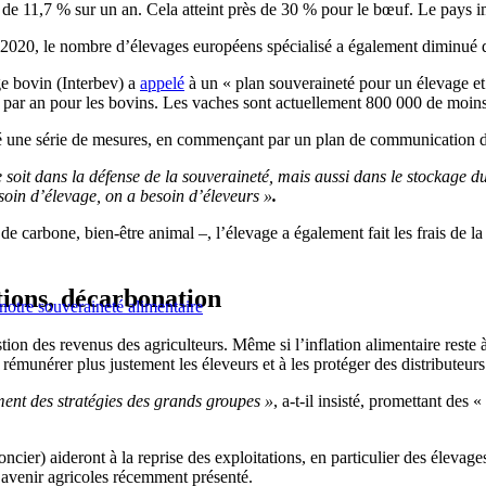
de 11,7 % sur un an. Cela atteint près de 30 % pour le bœuf. Le pays i
020, le nombre d’élevages européens spécialisé a également diminué de
ge bovin (Interbev) a
appelé
à un « plan souveraineté pour un élevage et
 % par an pour les bovins. Les vaches sont actuellement 800 000 de moins 
lé une série de mesures, en commençant par un plan de communication don
soit dans la défense de la souveraineté, mais aussi dans le stockage du
oin d’élevage, on a besoin d’éleveurs »
.
de carbone, bien-être animal –, l’élevage a également fait les frais de
ions, décarbonation
 notre souveraineté alimentaire
tion des revenus des agriculteurs. Même si l’inflation alimentaire reste 
rémunérer plus justement les éleveurs et à les protéger des distributeurs 
ement des stratégies des grands groupes »
, a-t-il insisté, promettant des «
.
oncier) aideront à la reprise des exploitations, en particulier des élevage
’avenir agricoles récemment présenté.