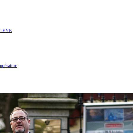
 ICEYE
mpérature