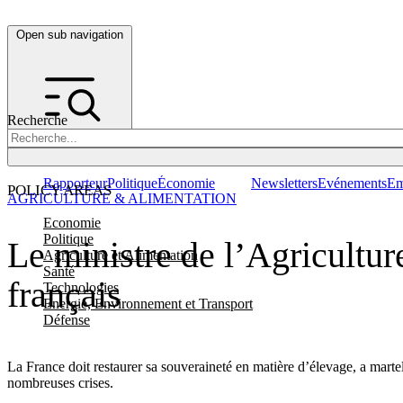
Open sub navigation
Recherche
Rapporteur
Politique
Économie
Newsletters
Evénements
Em
POLICY AREAS
AGRICULTURE & ALIMENTATION
Economie
Politique
Le ministre de l’Agricultur
Agriculture et Alimentation
Santé
français
Technologies
Energie, Environnement et Transport
Défense
La France doit restaurer sa souveraineté en matière d’élevage, a mart
nombreuses crises.