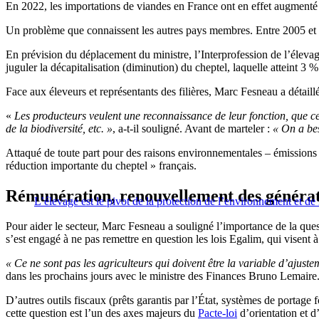
En 2022, les importations de viandes en France ont en effet augmenté 
Un problème que connaissent les autres pays membres. Entre 2005 et 2
En prévision du déplacement du ministre, l’Interprofession de l’éleva
juguler la décapitalisation (diminution) du cheptel, laquelle atteint 3
Face aux éleveurs et représentants des filières, Marc Fesneau a détail
«
Les producteurs veulent une reconnaissance de leur fonction, que ce 
de la biodiversité, etc. »
, a-t-il souligné. Avant de marteler :
« On a bes
Attaqué de toute part pour des raisons environnementales – émissions 
réduction importante du cheptel » français.
Rémunération, renouvellement des générat
L’élevage est le pivot de la protection de l’environnement et de
Pour aider le secteur, Marc Fesneau a souligné l’importance de la ques
s’est engagé à ne pas remettre en question les lois Egalim, qui visent à 
« Ce ne sont pas les agriculteurs qui doivent être la variable d’ajust
dans les prochains jours avec le ministre des Finances Bruno Lemaire
D’autres outils fiscaux (prêts garantis par l’État, systèmes de portage f
cette question est l’un des axes majeurs du
Pacte-loi
d’orientation et d