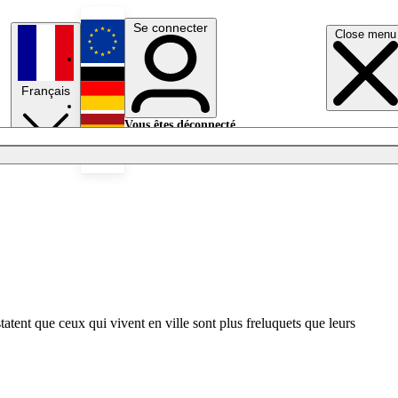
Se connecter
Close menu
English
Français
Deutsch
Vous êtes déconnecté.
Se connecter
Español
Lumières éteintes
tent que ceux qui vivent en ville sont plus freluquets que leurs