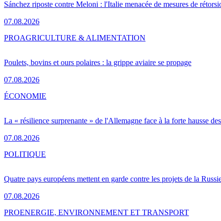
Sánchez riposte contre Meloni : l'Italie menacée de mesures de rétorsi
07.08.2026
PRO
AGRICULTURE & ALIMENTATION
Poulets, bovins et ours polaires : la grippe aviaire se propage
07.08.2026
ÉCONOMIE
La « résilience surprenante » de l'Allemagne face à la forte hausse de
07.08.2026
POLITIQUE
Quatre pays européens mettent en garde contre les projets de la Russi
07.08.2026
PRO
ENERGIE, ENVIRONNEMENT ET TRANSPORT