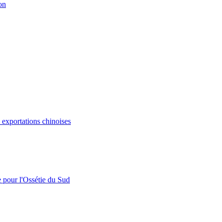
on
s exportations chinoises
e pour l'Ossétie du Sud