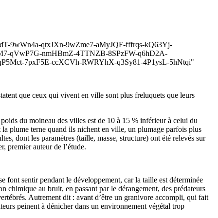
pUxfdT-9wWn4a-qtxJXn-9wZme7-aMyJQF-fffrqs-kQ63Yj-
CZdM7-qVwP7G-nmHBmZ-4TTNZB-8SPzFW-q6hD2A-
P5Mct-7pxF5E-ccXCVh-RWRYhX-q3Sy81-4P1ysL-5hNtqi"
tent que ceux qui vivent en ville sont plus freluquets que leurs
poids du moineau des villes est de 10 à 15 % inférieur à celui du
 la plume terne quand ils nichent en ville, un plumage parfois plus
, dont les paramètres (taille, masse, structure) ont été relevés sur
er, premier auteur de l’étude.
se font sentir pendant le développement, car la taille est déterminée
ion chimique au bruit, en passant par le dérangement, des prédateurs
 vertébrés. Autrement dit : avant d’être un granivore accompli, qui fait
iteurs peinent à dénicher dans un environnement végétal trop