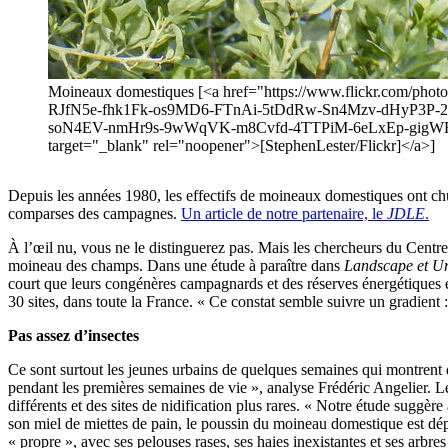
Moineaux domestiques [<a href="https://www.flickr.com/
RJfN5e-fhk1Fk-os9MD6-FTnAi-5tDdRw-Sn4Mzv-dHyP3
soN4EV-nmHr9s-9wWqVK-m8Cvfd-4TTPiM-6eLxEp-gigWR
target="_blank" rel="noopener">[StephenLester/Flickr]</a>]
Depuis les années 1980, les effectifs de moineaux domestiques ont chut
comparses des campagnes.
Un article de notre partenaire, le
JDLE
.
À l’œil nu, vous ne le distinguerez pas. Mais les chercheurs du Centre
moineau des champs. Dans une étude à paraître dans
Landscape et U
court que leurs congénères campagnards et des réserves énergétiques en
30 sites, dans toute la France. « Ce constat semble suivre un gradient :
Pas assez d’insectes
Ce sont surtout les jeunes urbains de quelques semaines qui montrent de
pendant les premières semaines de vie », analyse Frédéric Angelier. Le
différents et des sites de nidification plus rares. « Notre étude suggère
son miel de miettes de pain, le poussin du moineau domestique est dép
« propre », avec ses pelouses rases, ses haies inexistantes et ses arbres