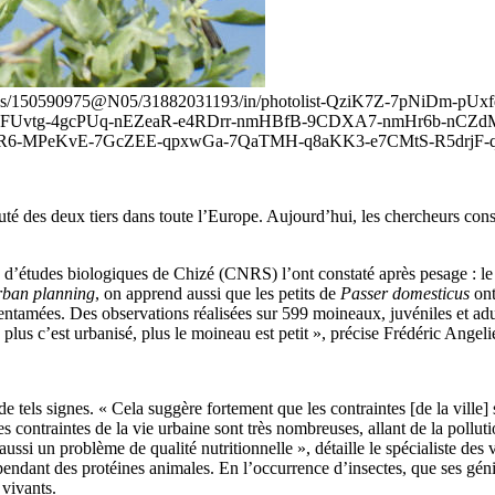
photos/150590975@N05/31882031193/in/photolist-QziK7Z-7pNiDm-
P-2FUvtg-4gcPUq-nEZeaR-e4RDrr-nmHBfB-9CDXA7-nmHr6b-n
6-MPeKvE-7GcZEE-qpxwGa-7QaTMH-q8aKK3-e7CMtS-R5drjF-q
é des deux tiers dans toute l’Europe. Aujourd’hui, les chercheurs consta
 d’études biologiques de Chizé (CNRS) l’ont constaté après pesage : le 
rban planning
, on apprend aussi que les petits de
Passer domesticus
ont
tamées. Des observations réalisées sur 599 moineaux, juvéniles et adultes
 plus c’est urbanisé, plus le moineau est petit », précise Frédéric Angeli
 tels signes. « Cela suggère fortement que les contraintes [de la ville] 
s contraintes de la vie urbaine sont très nombreuses, allant de la pollut
 aussi un problème de qualité nutritionnelle », détaille le spécialiste des
endant des protéines animales. En l’occurrence d’insectes, que ses gén
 vivants.