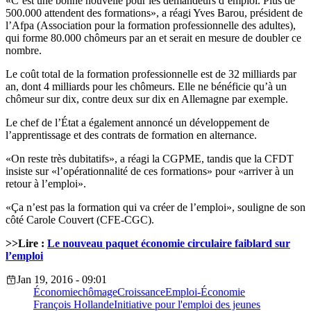
«C’est une bonne nouvelle pour les demandeurs d’emploi. Plus de
500.000 attendent des formations», a réagi Yves Barou, président de
l’Afpa (Association pour la formation professionnelle des adultes),
qui forme 80.000 chômeurs par an et serait en mesure de doubler ce
nombre.
Le coût total de la formation professionnelle est de 32 milliards par
an, dont 4 milliards pour les chômeurs. Elle ne bénéficie qu’à un
chômeur sur dix, contre deux sur dix en Allemagne par exemple.
Le chef de l’État a également annoncé un développement de
l’apprentissage et des contrats de formation en alternance.
«On reste très dubitatifs», a réagi la CGPME, tandis que la CFDT
insiste sur «l’opérationnalité de ces formations» pour «arriver à un
retour à l’emploi».
«Ça n’est pas la formation qui va créer de l’emploi», souligne de son
côté Carole Couvert (CFE-CGC).
>>Lire :
Le nouveau paquet économie circulaire faiblard sur
l’emploi
Jan 19, 2016 - 09:01
Économie
chômage
Croissance
Emploi-Économie
François Hollande
Initiative pour l'emploi des jeunes