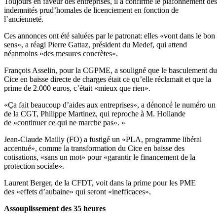
Toujours en faveur des entreprises, il a confirmé le plafonnement des
indemnités prud’homales de licenciement en fonction de
l’ancienneté.
Ces annonces ont été saluées par le patronat: elles «vont dans le bon
sens», a réagi Pierre Gattaz, président du Medef, qui attend
néanmoins «des mesures concrètes».
François Asselin, pour la CGPME, a souligné que le basculement du
Cice en baisse directe de charges était ce qu’elle réclamait et que la
prime de 2.000 euros, c’était «mieux que rien».
«Ça fait beaucoup d’aides aux entreprises», a dénoncé le numéro un
de la CGT, Philippe Martinez, qui reproche à M. Hollande
de «continuer ce qui ne marche pas». »
Jean-Claude Mailly (FO) a fustigé un «PLA, programme libéral
accentué», comme la transformation du Cice en baisse des
cotisations, «sans un mot» pour «garantir le financement de la
protection sociale».
Laurent Berger, de la CFDT, voit dans la prime pour les PME
des «effets d’aubaine» qui seront «inefficaces».
Assouplissement des 35 heures