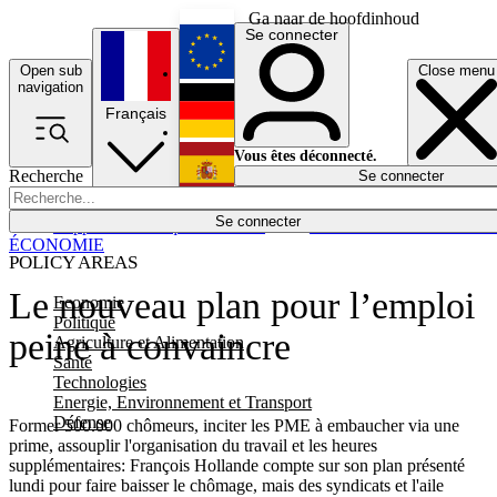
Ga naar de hoofdinhoud
Se connecter
Open sub
Close menu
English
navigation
Français
Deutsch
Vous êtes déconnecté.
Recherche
Se connecter
Español
Lumières éteintes
Se connecter
Rapporteur
Politique
Économie
Newsletters
Evénements
Em
ÉCONOMIE
POLICY AREAS
Le nouveau plan pour l’emploi
Economie
Politique
peine à convaincre
Agriculture et Alimentation
Santé
Technologies
Energie, Environnement et Transport
Défense
Former 500.000 chômeurs, inciter les PME à embaucher via une
prime, assouplir l'organisation du travail et les heures
supplémentaires: François Hollande compte sur son plan présenté
lundi pour faire baisser le chômage, mais des syndicats et l'aile