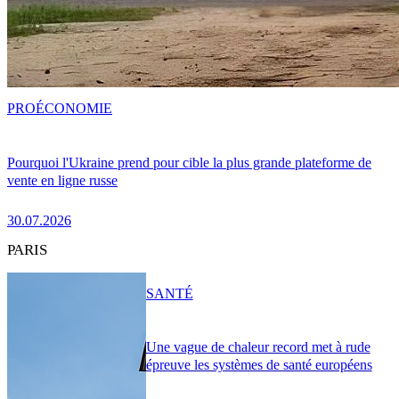
PRO
ÉCONOMIE
Pourquoi l'Ukraine prend pour cible la plus grande plateforme de
vente en ligne russe
30.07.2026
PARIS
SANTÉ
Une vague de chaleur record met à rude
épreuve les systèmes de santé européens