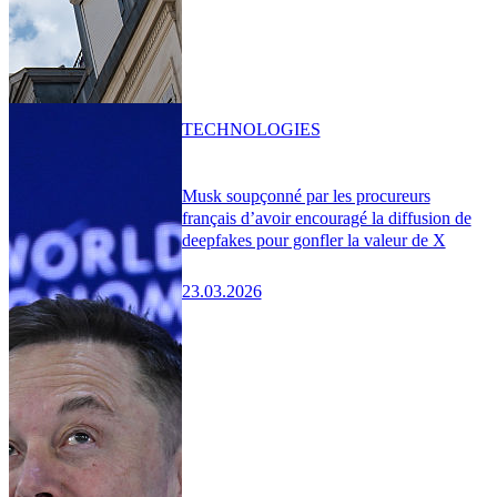
TECHNOLOGIES
Musk soupçonné par les procureurs
français d’avoir encouragé la diffusion de
deepfakes pour gonfler la valeur de X
23.03.2026