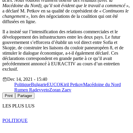
actes. Nous voulons vraiment obtenir des résultats (avec la
Macédoine du Nord), qu’il soit évident que le travail a commencé »
,
a déclaré M. Petkov en sa qualité de coprésident de
« Continuons le
changement »,
lors des négociations de la coalition qui ont été
diffusées en ligne.
Il a insisté sur l’intensification des relations commerciales et le
développement des infrastructures entre les deux pays. Le futur
gouvernement s’efforcera d’établir un vol direct entre Sofia et
Skopje, de construire les liaisons du couloir paneuropéen 8, et de
stimuler le dialogue économique, a-t-il également déclaré. Ces
déclarations correspondent en grande partie à ce qu’il avait
précédemment annoncé à EURACTIV au cours d’un entretien
exclusif.
Dec 14, 2021 - 15:40
Politique
Bulgarie
EUCO
Kiril Petkov
Macédoine du Nord
Rumen Radev
veto
Zoran Zaev
Print
Partager
LES PLUS LUS
POLITIQUE