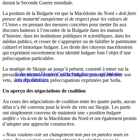
durant la Seconde Guerre mondiale.
La position de la Bulgarie est que la Macédoine du Nord
« doit faire
preuve de maturité européenne et de respect pour les valeurs de
l’Union »
en prenant des mesures concrètes pour mettre fin aux
discours haineux à l’encontre de la Bulgarie dans les manuels
d’histoire, dans les institutions publiques et scientifiques, dans les
médias publics, et cesser de s’approprier ou de falsifier le patrimoine
culturel et historique bulgare. Les droits des citoyens macédoniens
qui expriment ouvertement leur identité bulgare font l’objet d’une
préoccupation particulière.
La stratégie de Skopje an jusqu’à présent, consisté à miser sur la
Sofia accuse Skopje d’utiliser un discours anti-bulgare
pression occidentale exercée sur la Bulgarie pour qu’elle lève son
lors des élections
veto, sans répondre aux préoccupations exprimées par Sofia.
Un aperçu des négociations de coalition
Au cours des négociations de coalition entre les quatre partis, aucun
délai n’a été convenu pour la levée du veto sur Skopje. Les partis
ont simplement convenu de maintenir une
« position bulgare
unifiée »
vis-à-vis de la Macédoine du Nord et ont également promis
d’adopter une approche constructive.
« Nous voulons voir un changement non pas en paroles mais en