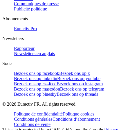
Communiqués de presse
Publicité politique
Abonnements
Euractiv Pro
Newsletters
Rapporteur
Newsletters en anglais
Social
Bezoek ons op facebook
Bezoek ons op x
Bezoek ons op linkedin
Bezoek ons op youtube
Bezoek ons op rss-feed
Bezoek ons op instagram
Bezoek ons op mastodon
Bezoek ons op telegram
Bezoek ons op bluesky
Bezoek ons op threads
©
2026
Euractiv FR. All rights reserved.
Politique de confidentialité
Politique cookies
Conditions générales
Conditions d’abonnement
Conditions de vente
This site is protected by reCAPTCHA, and the Google
Privacy