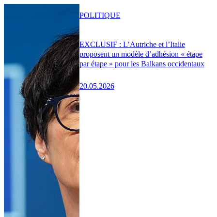
POLITIQUE
EXCLUSIF : L’Autriche et l’Italie
proposent un modèle d’adhésion « étape
par étape » pour les Balkans occidentaux
20.05.2026