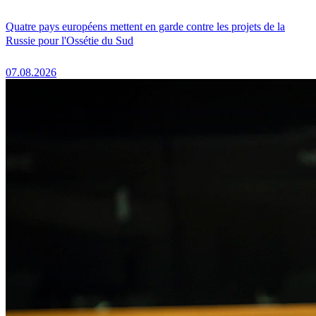
Quatre pays européens mettent en garde contre les projets de la
Russie pour l'Ossétie du Sud
07.08.2026