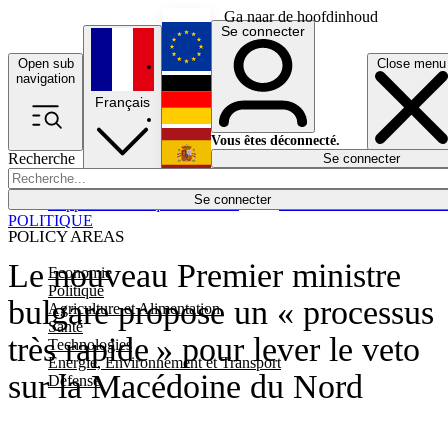
Ga naar de hoofdinhoud
Se connecter
Open sub
Close menu
English
navigation
Français
Deutsch
Vous êtes déconnecté.
Recherche
Se connecter
Español
Lumières éteintes
Se connecter
Rapporteur
Politique
Économie
Newsletters
Evénements
Em
POLITIQUE
POLICY AREAS
Le nouveau Premier ministre
Economie
Politique
bulgare propose un « processus
Agriculture et Alimentation
Santé
très rapide » pour lever le veto
Technologies
Energie, Environnement et Transport
sur la Macédoine du Nord
Défense