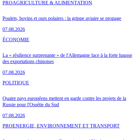
PRO
AGRICULTURE & ALIMENTATION
Poulets, bovins et ours polaires : la grippe aviaire se propage
07.08.2026
ÉCONOMIE
La « résilience surprenante » de l'Allemagne face à la forte hausse
des exportations chinoises
07.08.2026
POLITIQUE
Quatre pays européens mettent en garde contre les projets de la
Russie pour l'Ossétie du Sud
07.08.2026
PRO
ENERGIE, ENVIRONNEMENT ET TRANSPORT