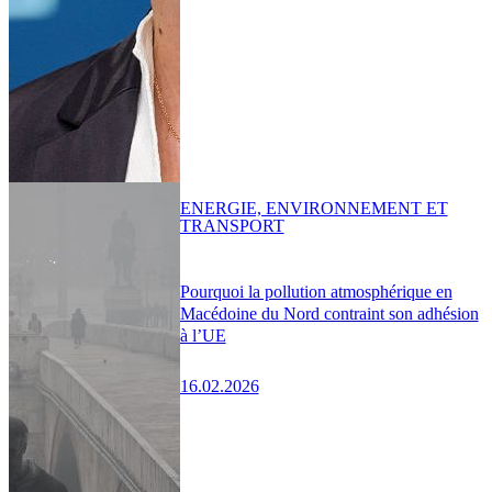
ENERGIE, ENVIRONNEMENT ET
TRANSPORT
Pourquoi la pollution atmosphérique en
Macédoine du Nord contraint son adhésion
à l’UE
16.02.2026