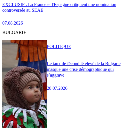
EXCLUSIF : La France et l'Espagne critiquent une nomination
controversée au SEAE
07.08.2026
BULGARIE
POLITIQUE
Le taux de fécondité élevé de la Bulgarie
masque une crise démographique qui
s’aggrave
28.07.2026