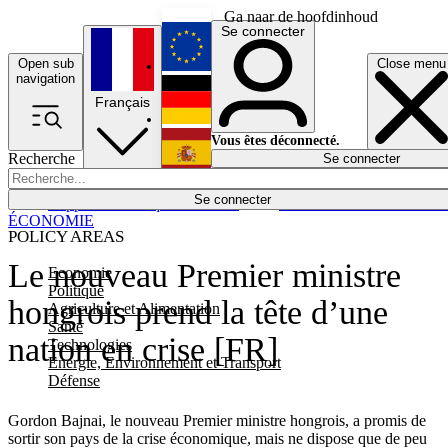
Ga naar de hoofdinhoud
Se connecter
Open sub
Close menu
English
navigation
Français
Deutsch
Vous êtes déconnecté.
Recherche
Se connecter
Español
Lumières éteintes
Se connecter
Rapporteur
Politique
Économie
Newsletters
Evénements
Em
ÉCONOMIE
POLICY AREAS
Le nouveau Premier ministre
Economie
Politique
hongrois prend la tête d’une
Agriculture et Alimentation
Santé
nation en crise [FR]
Technologies
Energie, Environnement et Transport
Défense
Gordon Bajnai, le nouveau Premier ministre hongrois, a promis de
sortir son pays de la crise économique, mais ne dispose que de peu