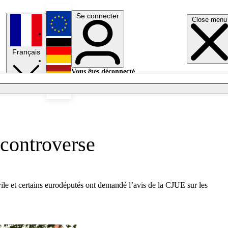
Se connecter
Close menu
English
Français
Deutsch
Vous êtes déconnecté.
Se connecter
Español
Lumières éteintes
 controverse
ivile et certains eurodéputés ont demandé l’avis de la CJUE sur les