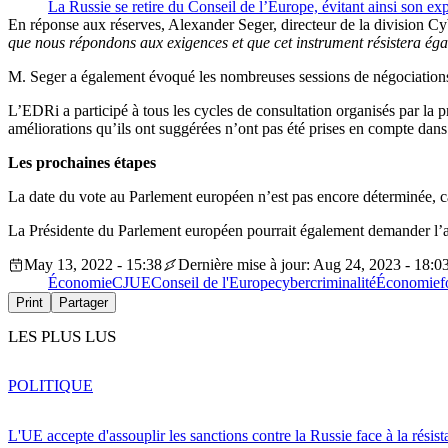
La Russie se retire du Conseil de l’Europe, évitant ainsi son ex
En réponse aux réserves, Alexander Seger, directeur de la division Cy
que nous répondons aux exigences et que cet instrument résistera égal
M. Seger a également évoqué les nombreuses sessions de négociations e
L’EDRi a participé à tous les cycles de consultation organisés par la 
améliorations qu’ils ont suggérées n’ont pas été prises en compte dans l
Les prochaines étapes
La date du vote au Parlement européen n’est pas encore déterminée, ca
La Présidente du Parlement européen pourrait également demander l’a
May 13, 2022 - 15:38
Dernière mise à jour: Aug 24, 2023 - 18:0
Économie
CJUE
Conseil de l'Europe
cybercriminalité
Économie
f
Print
Partager
LES PLUS LUS
POLITIQUE
L'UE accepte d'assouplir les sanctions contre la Russie face à la résis