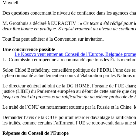
Maydell.
Des questions concernant le niveau de confiance dans les agences cha
M. Groothuis a déclaré à EURACTIV :
« Ce texte a été rédigé pour 
deux fonctionne en pratique. S’agit-il vraiment du niveau de confian
Tout État peut adhérer à la Convention sur invitation.
Une concurrence possible
Le Kosovo veut entrer au Conseil de l’Europe, Belgrade promet 
La Commission européenne a recommandé que tous les États membres
Selon Chloé Berthélémy, conseillère politique de l’EDRi, l’une des rai
cybercriminalité actuellement en cours d’élaboration par les Nations u
Le directeur général adjoint de la DG HOME, l’organe de l’UE chargé d
justice (LIBE) du Parlement européen au début de cette année que 
jusqu’au bout du processus de ratification du deuxième protocole de Bu
Le traité de l’ONU est notamment soutenu par la Russie et la Chine, le
Demander l’avis de la CJUE pourrait retarder davantage la ratification d
les traités, comme certains l’affirment, l’UE se retrouverait dans une sit
Réponse du Conseil de l’Europe