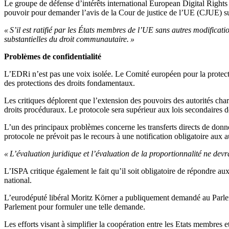
Le groupe de défense d’intérêts international European Digital Rights 
pouvoir pour demander l’avis de la Cour de justice de l’UE (CJUE) sur
« S’il est ratifié par les États membres de l’UE sans autres modificat
substantielles du droit communautaire. »
Problèmes de confidentialité
L’EDRi n’est pas une voix isolée. Le Comité européen pour la protec
des protections des droits fondamentaux.
Les critiques déplorent que l’extension des pouvoirs des autorités charg
droits procéduraux. Le protocole sera supérieur aux lois secondaires 
L’un des principaux problèmes concerne les transferts directs de donnée
protocole ne prévoit pas le recours à une notification obligatoire aux au
« L’évaluation juridique et l’évaluation de la proportionnalité ne devra
L’ISPA critique également le fait qu’il soit obligatoire de répondre 
national.
L’eurodéputé libéral Moritz Körner a publiquement demandé au Parlemen
Parlement pour formuler une telle demande.
Les efforts visant à simplifier la coopération entre les Etats membres et