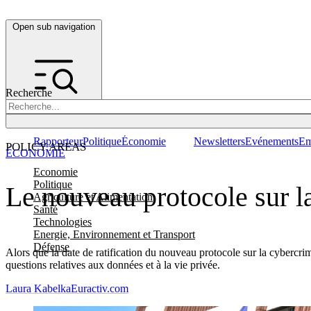
Open sub navigation
Recherche
Rapporteur
Politique
Économie
Newsletters
Evénements
Em
POLICY AREAS
ÉCONOMIE
Economie
Politique
Le nouveau protocole sur la
Agriculture et Alimentation
Santé
Technologies
Energie, Environnement et Transport
Défense
Alors que la date de ratification du nouveau protocole sur la cybercrim
questions relatives aux données et à la vie privée.
Laura Kabelka
Euractiv.com