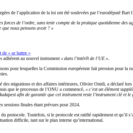
rgées de l’application de la loi ont été soulevées par l’eurodéputé Bar
les forces de l’ordre, sans tenir compte de la pratique quotidienne des a
ce que nous pensons avoir ? »
de « se battre »
 adhèrent au nouvel instrument
« dans l’intérêt de l’UE »
.
sons pour lesquelles la Commission européenne fait pression pour la ratif
nies.
es migrations et des affaires intérieures, Olivier Onidi, a déclaré lor
depuis que le processus de l’ONU a commencé,
« c’est un élément suppl
dapest afin de garantir que cet instrument reste l’instrument clé et le 
s sessions finales étant prévues pour 2024.
u protocole. Toutefois, si le protocole est ratifié rapidement et qu’il s
uation difficile, tant sur le plan interne qu’international.