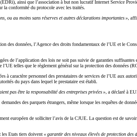
(EDRi), ainsi que l’association à but non lucratif Internet Service Prov
 la conformité du protocole avec les traités.
ions, ou au moins sans réserves et autres déclarations importantes »
, af
tion des données, l’Agence des droits fondamentaux de l’UE et le Cons
ées de l’application des lois ne soit pas suivie de garanties suffisantes
de l’UE telles que le règlement général sur la protection des données (
s à caractère personnel des prestataires de services de l’UE aux autorit
torités du pays dans lequel le prestataire est établi.
ient pas être la responsabilité des entreprises privées »
, a déclaré à E
aux demandes des parquets étrangers, même lorsque les requêtes de donnée
t européen de solliciter l’avis de la CJUE. La question est de savoir s
 les Etats tiers doivent
« garantir des niveaux élevés de protection des 