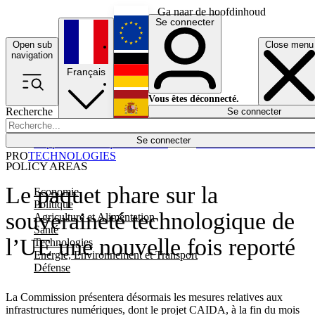
Ga naar de hoofdinhoud
Se connecter
Open sub
Close menu
English
navigation
Français
Deutsch
Vous êtes déconnecté.
Recherche
Se connecter
Español
Lumières éteintes
Se connecter
Rapporteur
Politique
Économie
Newsletters
Evénements
Em
PRO
TECHNOLOGIES
POLICY AREAS
Le paquet phare sur la
Economie
Politique
souveraineté technologique de
Agriculture et Alimentation
Santé
l’UE une nouvelle fois reporté
Technologies
Energie, Environnement et Transport
Défense
La Commission présentera désormais les mesures relatives aux
infrastructures numériques, dont le projet CAIDA, à la fin du mois