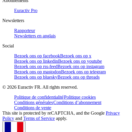
Abonnements
Euractiv Pro
Newsletters
Rapporteur
Newsletters en anglais
Social
Bezoek ons op facebook
Bezoek ons op x
Bezoek ons op linkedin
Bezoek ons op youtube
Bezoek ons op rss-feed
Bezoek ons op instagram
Bezoek ons op mastodon
Bezoek ons op telegram
Bezoek ons op bluesky
Bezoek ons op threads
©
2026
Euractiv FR. All rights reserved.
Politique de confidentialité
Politique cookies
Conditions générales
Conditions d’abonnement
Conditions de vente
This site is protected by reCAPTCHA, and the Google
Privacy
Policy
and
Terms of Service
apply.