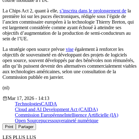
course mondiale à l’IA.
La Chips Act 2, quant à elle,
s’inscrira dans le prolongement de
la
première loi sur les puces électroniques, rédigée sous l’égide de
l’ancien commissaire européen à la technologie Thierry Breton, qui
est largement considérée comme ayant échoué à atteindre ses
objectifs d’augmentation de la production de semi-conducteurs au
sein de l’UE.
La stratégie open source prévue
vise
également à renforcer les
objectifs de souveraineté en développant des projets de logiciels
open source, souvent développés par des bénévoles non rémunérés,
afin qu’ils puissent devenir des alternatives commercialement viables
aux technologies américaines, selon une consultation de la
Commission publiée en janvier.
(nl)
Mar 17, 2026 - 14:13
Technologies
CAIDA
Cloud and AI Development Act (CAIDA)
Commission Européenne
Intelligence Artificielle (IA)
Open Source
puces
souveraineté numérique
Print
Partager
LES PLUS LUS