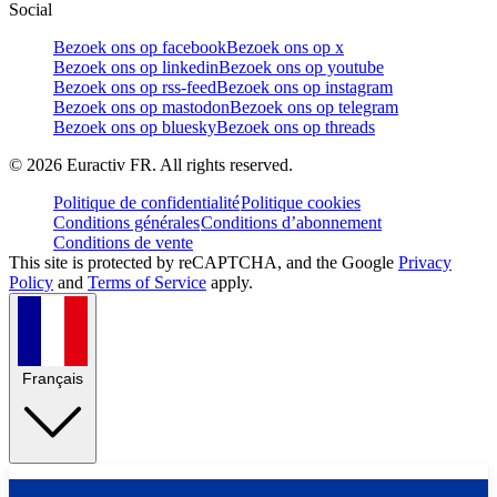
Social
Bezoek ons op facebook
Bezoek ons op x
Bezoek ons op linkedin
Bezoek ons op youtube
Bezoek ons op rss-feed
Bezoek ons op instagram
Bezoek ons op mastodon
Bezoek ons op telegram
Bezoek ons op bluesky
Bezoek ons op threads
©
2026
Euractiv FR. All rights reserved.
Politique de confidentialité
Politique cookies
Conditions générales
Conditions d’abonnement
Conditions de vente
This site is protected by reCAPTCHA, and the Google
Privacy
Policy
and
Terms of Service
apply.
Français