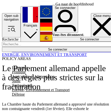
Ga naar de hoofdinhoud
Se connecter
Open sub
Close menu
English
navigation
Français
Deutsch
Vous êtes déconnecté.
Recherche
Se connecter
Español
Lumières éteintes
Se connecter
Rapporteur
Politique
Économie
Newsletters
Evénements
Em
ENERGIE, ENVIRONNEMENT ET TRANSPORT
POLICY AREAS
Le Parlement allemand appelle
Economie
Politique
à des règles plus strictes sur la
Agriculture et Alimentation
Santé
fracturation
Technologies
Energie, Environnement et Transport
Défense
La Chambre haute du Parlement allemand a approuvé une résolution
non contraignante vendredi (1er février). Elle exhorte le