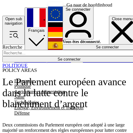
Ga naar de hoofdinhoud
Se connecter
Open sub
Close menu
English
navigation
Français
Deutsch
Vous êtes déconnecté.
Recherche
Se connecter
Español
Lumières éteintes
Se connecter
Rapporteur
Politique
Économie
Newsletters
Evénements
Em
POLITIQUE
POLICY AREAS
Le Parlement européen avance
Economie
Politique
dans la lutte contre le
Agriculture et Alimentation
Santé
blanchiment d’argent
Technologies
Energie, Environnement et Transport
Défense
Deux commissions du Parlement européen ont adopté à une large
majorité un renforcement des règles européennes pour lutter contre