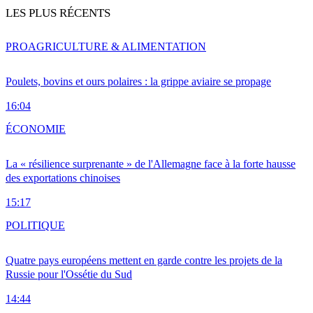
LES PLUS RÉCENTS
PRO
AGRICULTURE & ALIMENTATION
Poulets, bovins et ours polaires : la grippe aviaire se propage
16:04
ÉCONOMIE
La « résilience surprenante » de l'Allemagne face à la forte hausse
des exportations chinoises
15:17
POLITIQUE
Quatre pays européens mettent en garde contre les projets de la
Russie pour l'Ossétie du Sud
14:44