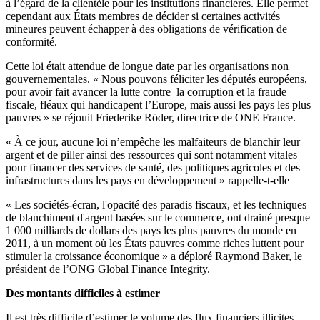
à l’égard de la clientèle pour les institutions financières. Elle permet
cependant aux États membres de décider si certaines activités
mineures peuvent échapper à des obligations de vérification de
conformité.
Cette loi était attendue de longue date par les organisations non
gouvernementales. « Nous pouvons féliciter les députés européens,
pour avoir fait avancer la lutte contre la corruption et la fraude
fiscale, fléaux qui handicapent l’Europe, mais aussi les pays les plus
pauvres » se réjouit Friederike Röder, directrice de ONE France.
« À ce jour, aucune loi n’empêche les malfaiteurs de blanchir leur
argent et de piller ainsi des ressources qui sont notamment vitales
pour financer des services de santé, des politiques agricoles et des
infrastructures dans les pays en développement » rappelle-t-elle
« Les sociétés-écran, l'opacité des paradis fiscaux, et les techniques
de blanchiment d'argent basées sur le commerce, ont drainé presque
1 000 milliards de dollars des pays les plus pauvres du monde en
2011, à un moment où les États pauvres comme riches luttent pour
stimuler la croissance économique » a déploré Raymond Baker, le
président de l’ONG Global Finance Integrity.
Des montants difficiles à estimer
Il est très difficile d’estimer le volume des flux financiers illicites,