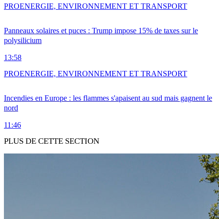
PRO
ENERGIE, ENVIRONNEMENT ET TRANSPORT
Panneaux solaires et puces : Trump impose 15% de taxes sur le
polysilicium
13:58
PRO
ENERGIE, ENVIRONNEMENT ET TRANSPORT
Incendies en Europe : les flammes s'apaisent au sud mais gagnent le
nord
11:46
PLUS DE CETTE SECTION