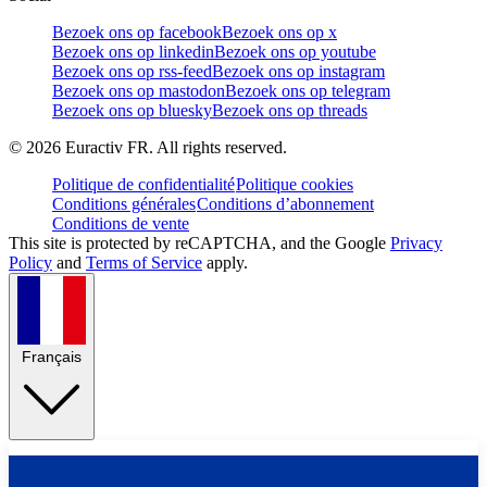
Bezoek ons op facebook
Bezoek ons op x
Bezoek ons op linkedin
Bezoek ons op youtube
Bezoek ons op rss-feed
Bezoek ons op instagram
Bezoek ons op mastodon
Bezoek ons op telegram
Bezoek ons op bluesky
Bezoek ons op threads
©
2026
Euractiv FR. All rights reserved.
Politique de confidentialité
Politique cookies
Conditions générales
Conditions d’abonnement
Conditions de vente
This site is protected by reCAPTCHA, and the Google
Privacy
Policy
and
Terms of Service
apply.
Français