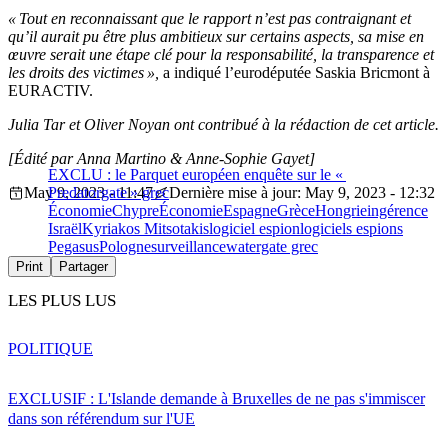
« Tout en reconnaissant que le rapport n’est pas contraignant et
qu’il aurait pu être plus ambitieux sur certains aspects, sa mise en
œuvre serait une étape clé pour la responsabilité, la transparence et
les droits des victimes »,
a indiqué l’eurodéputée Saskia Bricmont à
EURACTIV.
Julia Tar et Oliver Noyan ont contribué à la rédaction de cet article.
[Édité par Anna Martino & Anne-Sophie Gayet]
EXCLU : le Parquet européen enquête sur le «
May 9, 2023 - 11:47
Predatorgate » grec
Dernière mise à jour: May 9, 2023 - 12:32
Économie
Chypre
Économie
Espagne
Grèce
Hongrie
ingérence
Israël
Kyriakos Mitsotakis
logiciel espion
logiciels espions
Pegasus
Pologne
surveillance
watergate grec
Print
Partager
LES PLUS LUS
POLITIQUE
EXCLUSIF : L'Islande demande à Bruxelles de ne pas s'immiscer
dans son référendum sur l'UE