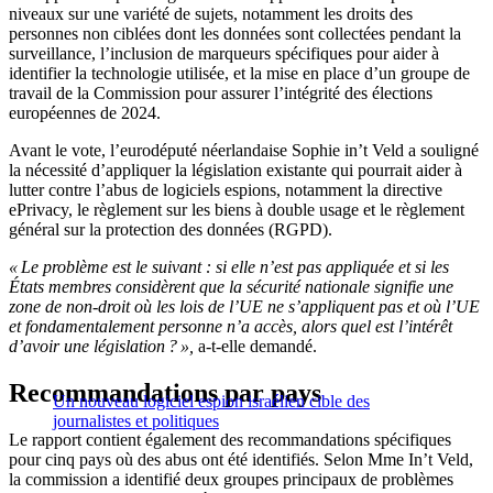
niveaux sur une variété de sujets, notamment les droits des
personnes non ciblées dont les données sont collectées pendant la
surveillance, l’inclusion de marqueurs spécifiques pour aider à
identifier la technologie utilisée, et la mise en place d’un groupe de
travail de la Commission pour assurer l’intégrité des élections
européennes de 2024.
Avant le vote, l’eurodéputé néerlandaise Sophie in’t Veld a souligné
la nécessité d’appliquer la législation existante qui pourrait aider à
lutter contre l’abus de logiciels espions, notamment la directive
ePrivacy, le règlement sur les biens à double usage et le règlement
général sur la protection des données (RGPD).
« Le problème est le suivant : si elle n’est pas appliquée et si les
États membres considèrent que la sécurité nationale signifie une
zone de non-droit où les lois de l’UE ne s’appliquent pas et où l’UE
et fondamentalement personne n’a accès, alors quel est l’intérêt
d’avoir une législation ? »,
a-t-elle demandé.
Recommandations par pays
Un nouveau logiciel espion israélien cible des
journalistes et politiques
Le rapport contient également des recommandations spécifiques
pour cinq pays où des abus ont été identifiés. Selon Mme In’t Veld,
la commission a identifié deux groupes principaux de problèmes