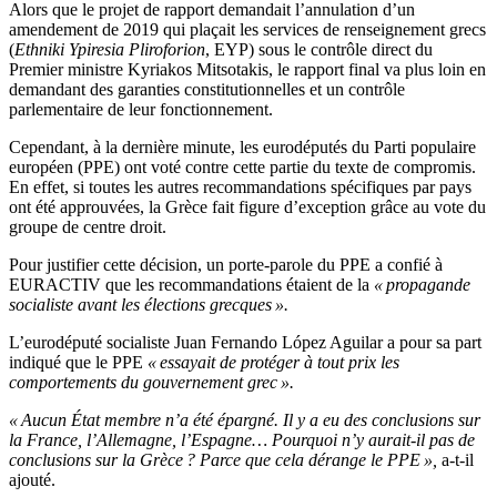
Alors que le projet de rapport demandait l’annulation d’un
amendement de 2019 qui plaçait les services de renseignement grecs
(
Ethniki Ypiresia Pliroforion
, EYP) sous le contrôle direct du
Premier ministre Kyriakos Mitsotakis, le rapport final va plus loin en
demandant des garanties constitutionnelles et un contrôle
parlementaire de leur fonctionnement.
Cependant, à la dernière minute, les eurodéputés du Parti populaire
européen (PPE) ont voté contre cette partie du texte de compromis.
En effet, si toutes les autres recommandations spécifiques par pays
ont été approuvées, la Grèce fait figure d’exception grâce au vote du
groupe de centre droit.
Pour justifier cette décision, un porte-parole du PPE a confié à
EURACTIV que les recommandations étaient de la
« propagande
socialiste avant les élections grecques ».
L’eurodéputé socialiste Juan Fernando López Aguilar a pour sa part
indiqué que le PPE
« essayait de protéger à tout prix les
comportements du gouvernement grec ».
« Aucun État membre n’a été épargné. Il y a eu des conclusions sur
la France, l’Allemagne, l’Espagne… Pourquoi n’y aurait-il pas de
conclusions sur la Grèce ? Parce que cela dérange le PPE »,
a-t-il
ajouté.