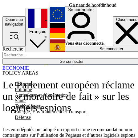
Ga naar de hoofdinhoud
Se connecter
Open sub
Close menu
English
navigation
Français
Deutsch
Vous êtes déconnecté.
Recherche
Se connecter
Español
Lumières éteintes
Se connecter
Rapporteur
Politique
Économie
Newsletters
Evénements
Em
ÉCONOMIE
POLICY AREAS
Le Parlement européen réclame
Economie
Politique
un « moratoire de fait » sur les
Agriculture et Alimentation
Santé
logiciels espions
Technologies
Energie, Environnement et Transport
Défense
Les eurodéputés ont adopté un rapport et une recommandation non
contraignants sur l’utilisation de Pegasus et d’autres logiciels espions