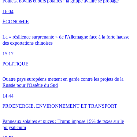
Poulets, bovins et ours polaires : la grippe aviaire se propage
16:04
ÉCONOMIE
La « résilience surprenante » de l'Allemagne face à la forte hausse
des exportations chinoises
15:17
POLITIQUE
Quatre pays européens mettent en garde contre les projets de la
Russie pour l'Ossétie du Sud
14:44
PRO
ENERGIE, ENVIRONNEMENT ET TRANSPORT
Panneaux solaires et puces : Trump impose 15% de taxes sur le
polysilicium