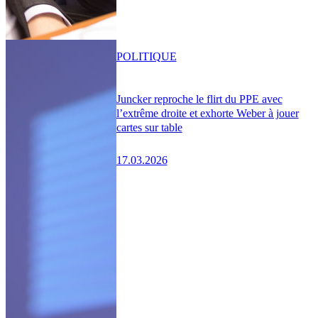
POLITIQUE
Juncker reproche le flirt du PPE avec
l’extrême droite et exhorte Weber à jouer
cartes sur table
17.03.2026