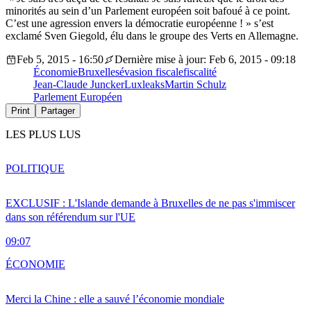
minorités au sein d’un Parlement européen soit bafoué à ce point.
C’est une agression envers la démocratie européenne ! » s’est
exclamé Sven Giegold, élu dans le groupe des Verts en Allemagne.
Feb 5, 2015 - 16:50
Dernière mise à jour: Feb 6, 2015 - 09:18
Économie
Bruxelles
évasion fiscale
fiscalité
Jean-Claude Juncker
Luxleaks
Martin Schulz
Parlement Européen
Print
Partager
LES PLUS LUS
POLITIQUE
EXCLUSIF : L'Islande demande à Bruxelles de ne pas s'immiscer
dans son référendum sur l'UE
09:07
ÉCONOMIE
Merci la Chine : elle a sauvé l’économie mondiale