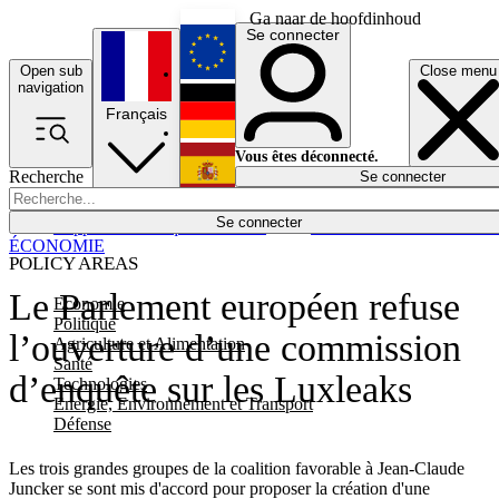
Ga naar de hoofdinhoud
Se connecter
Open sub
Close menu
English
navigation
Français
Deutsch
Vous êtes déconnecté.
Recherche
Se connecter
Español
Lumières éteintes
Se connecter
Rapporteur
Politique
Économie
Newsletters
Evénements
Em
ÉCONOMIE
POLICY AREAS
Le Parlement européen refuse
Economie
Politique
l’ouverture d’une commission
Agriculture et Alimentation
Santé
d’enquête sur les Luxleaks
Technologies
Energie, Environnement et Transport
Défense
Les trois grandes groupes de la coalition favorable à Jean-Claude
Juncker se sont mis d'accord pour proposer la création d'une