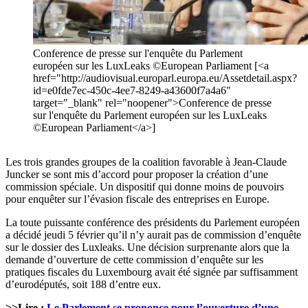
Conference de presse sur l'enquête du Parlement
européen sur les LuxLeaks ©European Parliament [<a
href="http://audiovisual.europarl.europa.eu/Assetdetail.aspx?
id=e0fde7ec-450c-4ee7-8249-a43600f7a4a6"
target="_blank" rel="noopener">Conference de presse
sur l'enquête du Parlement européen sur les LuxLeaks
©European Parliament</a>]
Les trois grandes groupes de la coalition favorable à Jean-Claude
Juncker se sont mis d’accord pour proposer la création d’une
commission spéciale. Un dispositif qui donne moins de pouvoirs
pour enquêter sur l’évasion fiscale des entreprises en Europe.
La toute puissante conférence des présidents du Parlement européen
a décidé jeudi 5 février qu’il n’y aurait pas de commission d’enquête
sur le dossier des Luxleaks. Une décision surprenante alors que la
demande d’ouverture de cette commission d’enquête sur les
pratiques fiscales du Luxembourg avait été signée par suffisamment
d’eurodéputés, soit 188 d’entre eux.
>>Lire :
Le Parlement se prononce pour l’ouverture d’une