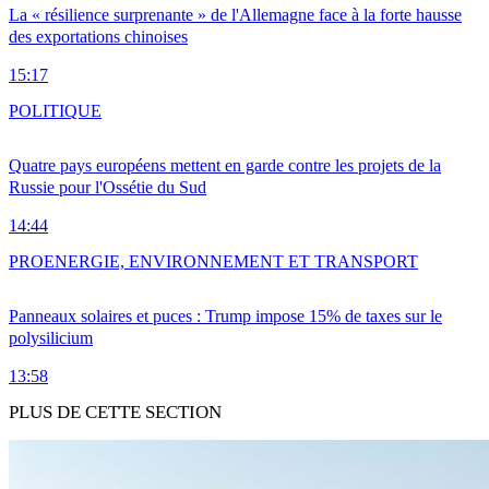
La « résilience surprenante » de l'Allemagne face à la forte hausse
des exportations chinoises
15:17
POLITIQUE
Quatre pays européens mettent en garde contre les projets de la
Russie pour l'Ossétie du Sud
14:44
PRO
ENERGIE, ENVIRONNEMENT ET TRANSPORT
Panneaux solaires et puces : Trump impose 15% de taxes sur le
polysilicium
13:58
PLUS DE CETTE SECTION