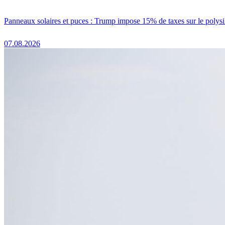
Panneaux solaires et puces : Trump impose 15% de taxes sur le polysi
07.08.2026