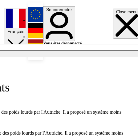
Se connecter
Close menu
English
Français
Deutsch
Vous êtes déconnecté.
Se connecter
Español
Lumières éteintes
nts
 des poids lourds par l'Autriche. Il a proposé un système moins
e des poids lourds par l’Autriche. Il a proposé un système moins