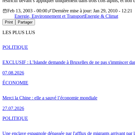
restrictif devant s’appliquer uniquement dans trois cols alpins, et non
Feb 13, 2003 - 00:00
Dernière mise à jour: Jan 29, 2010 - 12:21
Energie, Environnement et Transport
Energie & Climat
Print
Partager
LES PLUS LUS
POLITIQUE
EXCLUSIF : L'Islande demande à Bruxelles de ne pas s'immiscer dan
07.08.2026
ÉCONOMIE
Merci la Chine : elle a sauvé l’économie mondiale
27.07.2026
POLITIQUE
Une enclave espagnole dépassée par l'afflux de migrants arrivant par 