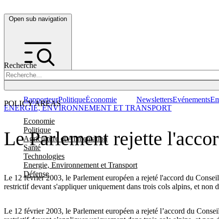
Open sub navigation
Recherche
Rapporteur
Politique
Économie
Newsletters
Evénements
Em
POLICY AREAS
ENERGIE, ENVIRONNEMENT ET TRANSPORT
Economie
Politique
Le Parlement rejette l'acco
Agriculture et Alimentation
Santé
Technologies
Energie, Environnement et Transport
Défense
Le 12 février 2003, le Parlement européen a rejeté l'accord du Consei
restrictif devant s'appliquer uniquement dans trois cols alpins, et non 
Le 12 février 2003, le Parlement européen a rejeté l’accord du Consei