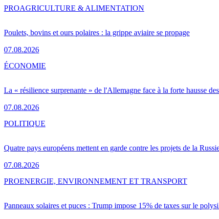
PRO
AGRICULTURE & ALIMENTATION
Poulets, bovins et ours polaires : la grippe aviaire se propage
07.08.2026
ÉCONOMIE
La « résilience surprenante » de l'Allemagne face à la forte hausse de
07.08.2026
POLITIQUE
Quatre pays européens mettent en garde contre les projets de la Russi
07.08.2026
PRO
ENERGIE, ENVIRONNEMENT ET TRANSPORT
Panneaux solaires et puces : Trump impose 15% de taxes sur le polysi