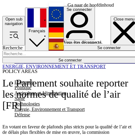
Ga naar de hoofdinhoud
Se connecter
Open sub
Close menu
English
navigation
Français
Deutsch
Vous êtes déconnecté.
Recherche
Se connecter
Español
Lumières éteintes
Se connecter
Rapporteur
Politique
Économie
Newsletters
Evénements
Em
ENERGIE, ENVIRONNEMENT ET TRANSPORT
POLICY AREAS
Le Parlement souhaite reporter
Economie
Politique
les normes de qualité de l’air
Agriculture et Alimentation
Santé
[FR]
Technologies
Energie, Environnement et Transport
Défense
En votant en faveur de plafonds plus stricts pour la qualité de l’air et
de délais plus flexibles de mise en œuvre, la commission