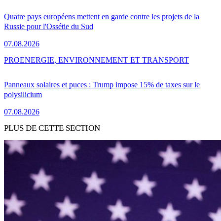
Quatre pays européens mettent en garde contre les projets de la
Russie pour l'Ossétie du Sud
07.08.2026
PRO
ENERGIE, ENVIRONNEMENT ET TRANSPORT
Panneaux solaires et puces : Trump impose 15% de taxes sur le
polysilicium
07.08.2026
PLUS DE CETTE SECTION