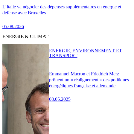
L’Italie va négocier des dépenses supplémentaires en énergie et
défense avec Bruxelles
05.08.2026
ENERGIE & CLIMAT
ENERGIE, ENVIRONNEMENT ET
TRANSPORT
Emmanuel Macron et Friedrich Merz
prônent un « réalignement » des politiques
énergétiques française et allemande
08.05.2025