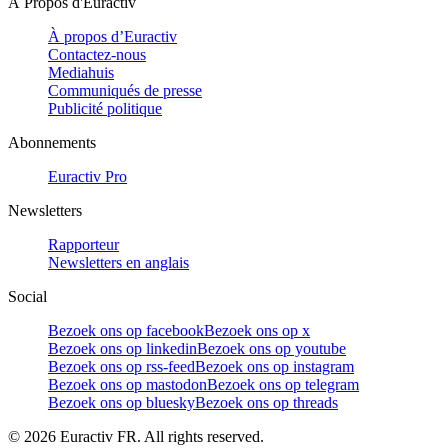
À Propos d'Euractiv
À propos d’Euractiv
Contactez-nous
Mediahuis
Communiqués de presse
Publicité politique
Abonnements
Euractiv Pro
Newsletters
Rapporteur
Newsletters en anglais
Social
Bezoek ons op facebook
Bezoek ons op x
Bezoek ons op linkedin
Bezoek ons op youtube
Bezoek ons op rss-feed
Bezoek ons op instagram
Bezoek ons op mastodon
Bezoek ons op telegram
Bezoek ons op bluesky
Bezoek ons op threads
©
2026
Euractiv FR. All rights reserved.