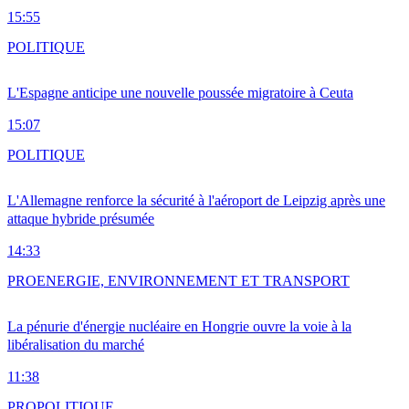
15:55
POLITIQUE
L'Espagne anticipe une nouvelle poussée migratoire à Ceuta
15:07
POLITIQUE
L'Allemagne renforce la sécurité à l'aéroport de Leipzig après une
attaque hybride présumée
14:33
PRO
ENERGIE, ENVIRONNEMENT ET TRANSPORT
La pénurie d'énergie nucléaire en Hongrie ouvre la voie à la
libéralisation du marché
11:38
PRO
POLITIQUE