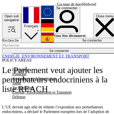
Ga naar de hoofdinhoud
Se connecter
Open sub
Close menu
English
navigation
Français
Deutsch
Vous êtes déconnecté.
Recherche
Se connecter
Español
Lumières éteintes
Se connecter
Rapporteur
Politique
Économie
Newsletters
Evénements
Em
ENERGIE, ENVIRONNEMENT ET TRANSPORT
POLICY AREAS
Le Parlement veut ajouter les
Economie
Politique
perturbateurs endocriniens à la
Agriculture et Alimentation
Santé
liste REACH
Technologies
Energie, Environnement et Transport
Défense
L’UE devrait agir afin de réduire l’exposition aux perturbateurs
endocriniens, a déclaré le Parlement européen lors de l’adoption de