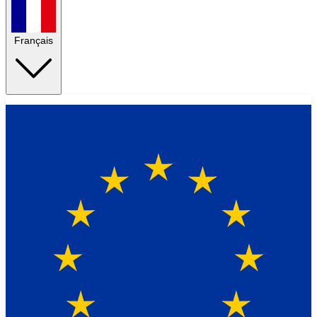
Français