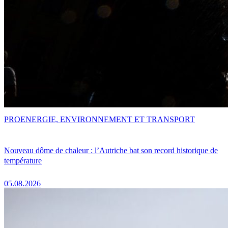
PRO
ENERGIE, ENVIRONNEMENT ET TRANSPORT
Nouveau dôme de chaleur : l’Autriche bat son record historique de
température
05.08.2026