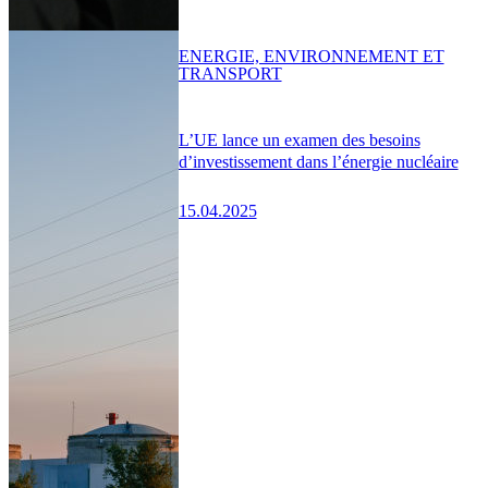
ENERGIE, ENVIRONNEMENT ET
TRANSPORT
L’UE lance un examen des besoins
d’investissement dans l’énergie nucléaire
15.04.2025