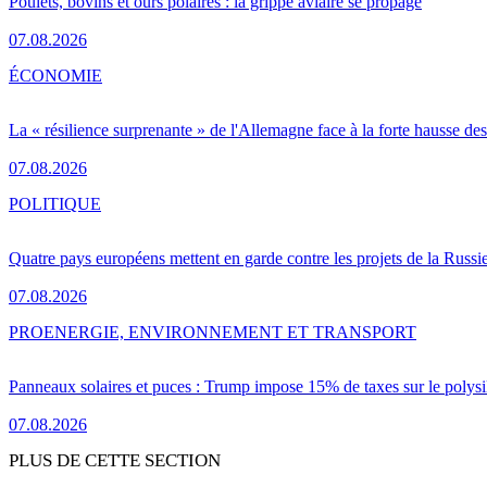
Poulets, bovins et ours polaires : la grippe aviaire se propage
07.08.2026
ÉCONOMIE
La « résilience surprenante » de l'Allemagne face à la forte hausse de
07.08.2026
POLITIQUE
Quatre pays européens mettent en garde contre les projets de la Russi
07.08.2026
PRO
ENERGIE, ENVIRONNEMENT ET TRANSPORT
Panneaux solaires et puces : Trump impose 15% de taxes sur le polysi
07.08.2026
PLUS DE CETTE SECTION