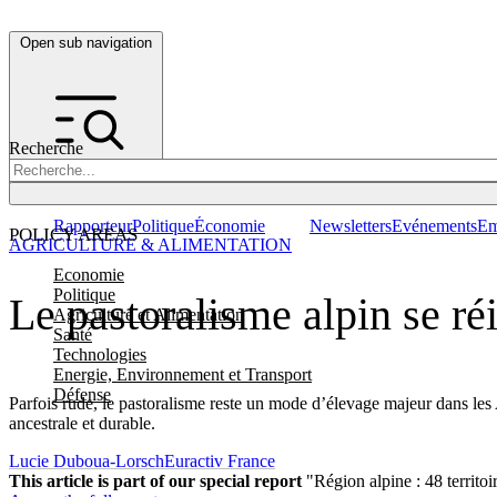
Open sub navigation
Recherche
Rapporteur
Politique
Économie
Newsletters
Evénements
Em
POLICY AREAS
AGRICULTURE & ALIMENTATION
Economie
Politique
Le pastoralisme alpin se ré
Agriculture et Alimentation
Santé
Technologies
Energie, Environnement et Transport
Défense
Parfois rude, le pastoralisme reste un mode d’élevage majeur dans les 
ancestrale et durable.
Lucie Duboua-Lorsch
Euractiv France
This article is part of our special report
"Région alpine : 48 territo