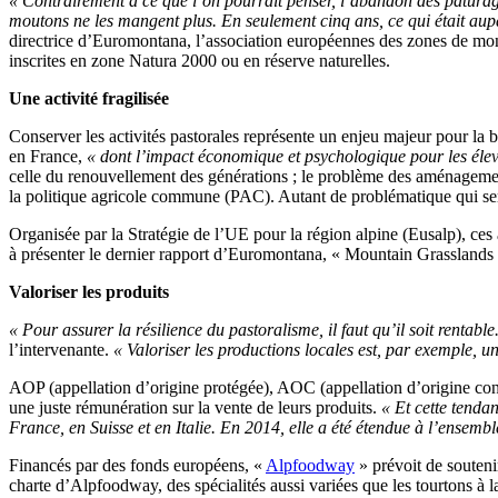
« Contrairement à ce que l’on pourrait penser, l’abandon des pâturag
moutons ne les mangent plus. En seulement cinq ans, ce qui était aupa
directrice d’Euromontana, l’association européennes des zones de mont
inscrites en zone Natura 2000 ou en réserve naturelles.
Une activité fragilisée
Conserver les activités pastorales représente un enjeu majeur pour la bi
en France,
« dont l’impact économique et psychologique pour les élev
celle du renouvellement des générations ; le problème des aménagemen
la politique agricole commune (PAC). Autant de problématique qui ser
Organisée par la Stratégie de l’UE pour la région alpine (Eusalp), ces as
à présenter le dernier rapport d’Euromontana, « Mountain Grasslands »
Valoriser les produits
« Pour assurer la résilience du pastoralisme, il faut qu’il soit rent
l’intervenante.
« Valoriser les productions locales est, par exemple, u
AOP (appellation d’origine protégée), AOC (appellation d’origine con
une juste rémunération sur la vente de leurs produits.
« Et cette tenda
France, en Suisse et en Italie. En 2014, elle a été étendue à l’ensembl
Financés par des fonds européens, «
Alpfoodway
» prévoit de soutenir
charte d’Alpfoodway, des spécialités aussi variées que les tourtons à