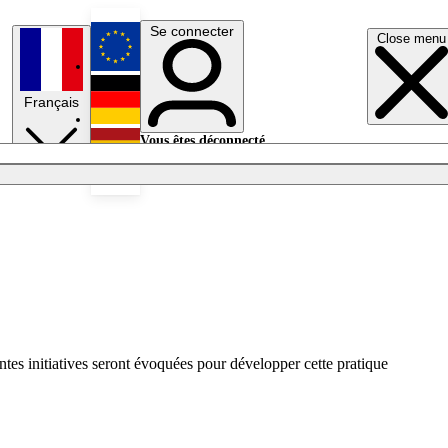
Se connecter
Close menu
English
Français
Deutsch
Vous êtes déconnecté.
Se connecter
Español
Lumières éteintes
ntes initiatives seront évoquées pour développer cette pratique