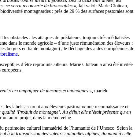
 arbustes vont se mettre à pousser. Dès la deuxième année, les
s, se verra recouverte de broussailles »,
fait valoir Marie Clotteau,
biodiversité montagnardes : près de 29 % des surfaces pastorales sont
 les obstacles : les attaques de prédateurs, toujours très médiatisées
sente dans le monde agricole – d’une juste rémunération des éleveurs ;
les bergers en haute montagne) ; le fléchage des aides européennes de
storalisme
.
sceptibles d’être reproduits ailleurs. Marie Clotteau a ainsi été invitée
s européens.
s doivent s’accompagner de mesures économiques »,
martèle
, les labels assurent aux éleveurs pastoraux une reconnaissance et
e qualité ‘Produit de montagne’. Au début elle n’était présente qu’en
 un autre projet, dans la même veine.
e du patrimoine culturel immatériel de l’humanité de l’Unesco. Selon la
pent à la transmission des valeurs culturelles alpines, donnant à cette