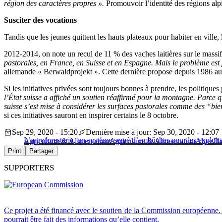
région des caractères propres ».
Promouvoir l’identité des régions al
Susciter des vocations
Tandis que les jeunes quittent les hauts plateaux pour habiter en ville
2012-2014, on note un recul de 11 % des vaches laitières sur le massif 
pastorales, en France, en Suisse et en Espagne. Mais le problème est 
allemande « Berwaldprojekt ». Cette dernière propose depuis 1986 aux j
Si les initiatives privées sont toujours bonnes à prendre, les politique
l’État suisse a affiché un soutien réaffirmé pour la montagne. Parce qu
suisse s’est mise à considérer les surfaces pastorales comme des “bie
si ces initiatives sauront en inspirer certains le 8 octobre.
Sep 29, 2020 - 15:20
Dernière mise à jour: Sep 30, 2020 - 12:07
L’agroforesterie, un système semé d’embûches pour les exploita
Agriculture & Alimentation
Agriculture & Alimentation
Alpes
Bi
Print
Partager
SUPPORTERS
Ce projet a été financé avec le soutien de la Commission européenne. 
pourrait être fait des informations qu’elle contient.