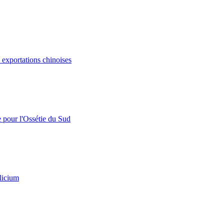
s exportations chinoises
e pour l'Ossétie du Sud
licium