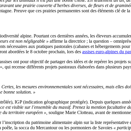
es par les animaux n’est pas une bonne chose. En seulement un an, des
ravant une prairie couverte d’herbes diverses, de fleurs et de graminée
agne. Preuve que ces prairies permanentes sont des éléments clé de la 
odiversité alpine. Pourtant ces dernières années, les éleveurs accumulent
eurs est non négligeable »
affirme la directrice ; la question – omnipré
ts nécessaires aux pratiques pastorales (cabanes et hébergements pour 
ont abordées le 8 octobre prochain, lors des
assises euro-alpines du pa
sises ont pour objectif de partager des idées et de repérer les projets su
, qui recense différents projets pastoraux élaborées dans plusieurs pay
able. Certes, les mesures environnementales sont nécessaires, mais elle
ne bonne solution. »
trôlée), IGP (indication géographique protégée). Depuis quelques années
nce est visible sur l’ensemble du massif. Prenez la mention facultative d
e du territoire européen »,
souligne Marie Clotteau, avant de mentionner
 l’inscription du patrimoine alimentaire alpin sur la liste représentativ
 la poêle, la socca du Mercantour ou les pormoniers de Savoies
« partici