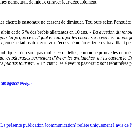
pines permettrait de mieux enrayer leur dépeuplement.
, les cheptels pastoraux ne cessent de diminuer. Toujours selon l’enquête
alpin et de 6 % des brebis allaitantes en 10 ans.
« La question du renouv
plus large que cela. Il faut encourager les citadins à revenir en monta
eunes citadins de découvrir l’écosystème forestier en y travaillant pen
s publiques n’en sont pas moins essentielles, comme le prouve les dernièr
e les pâturages permettent d’éviter les avalanches, qu’ils captent le CO2
ns publics fournis”. »
En clair : les éleveurs pastoraux sont rémunérés p
nts agricoles ?
odiversité
élevage
La présente publication [communication] reflète uniquement l’avis de l