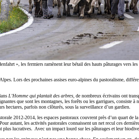
odenfahrt », les fermiers ramènent leur bétail des hauts pâturages v
Alpes. Lors des prochaines assises euro-alpines du pastoralisme, différe
dans
L’Homme qui plantait des arbres,
de nombreux écrivains ont transp
nantes que sont les montagnes, les forêts ou les garrigues, consiste à no
rs hectares, parfois non clôturés, sous la surveillance d’un gardien.
storale 2012-2014, les espaces pastoraux couvrent près d’un quart de la
our autant, les activités pastorales connaissent un net recul ces dernièr
t plus lucratives. Avec un impact lourd sur les pâturages et leur biodive