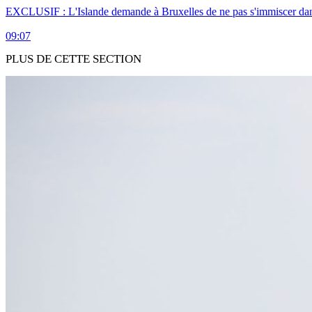
EXCLUSIF : L'Islande demande à Bruxelles de ne pas s'immiscer dan
09:07
PLUS DE CETTE SECTION