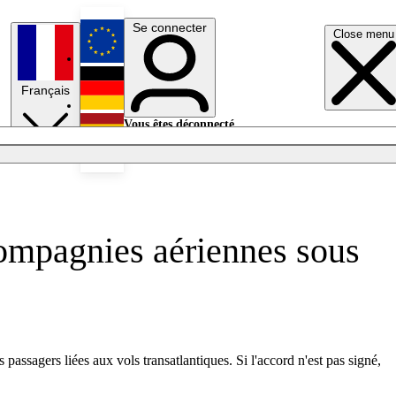
Se connecter
Close menu
English
Français
Deutsch
Vous êtes déconnecté.
Se connecter
Español
Lumières éteintes
compagnies aériennes sous
assagers liées aux vols transatlantiques. Si l'accord n'est pas signé,