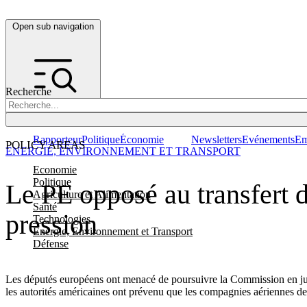
Open sub navigation
Recherche
Rapporteur
Politique
Économie
Newsletters
Evénements
Em
POLICY AREAS
ENERGIE, ENVIRONNEMENT ET TRANSPORT
Economie
Politique
Le PE opposé au transfert 
Agriculture et Alimentation
Santé
pression
Technologies
Energie, Environnement et Transport
Défense
Les députés européens ont menacé de poursuivre la Commission en justice
les autorités américaines ont prévenu que les compagnies aériennes d