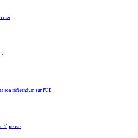
la mer
ts
s son référendum sur l'UE
à l’épreuve