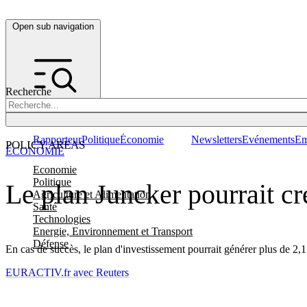
Open sub navigation
Recherche
Rapporteur
Politique
Économie
Newsletters
Evénements
Em
POLICY AREAS
ÉCONOMIE
Economie
Politique
Le plan Juncker pourrait cr
Agriculture et Alimentation
Santé
Technologies
Energie, Environnement et Transport
Défense
En cas de succès, le plan d'investissement pourrait générer plus de 2,1
EURACTIV.fr avec Reuters