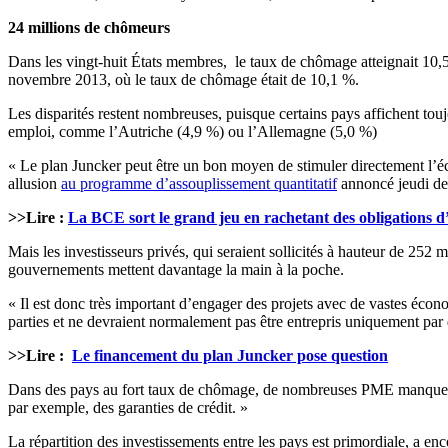
24 millions de chômeurs
Dans les vingt-huit États membres, le taux de chômage atteignait 10
novembre 2013, où le taux de chômage était de 10,1 %.
Les disparités restent nombreuses, puisque certains pays affichent t
emploi, comme l’Autriche (4,9 %) ou l’Allemagne (5,0 %)
« Le plan Juncker peut être un bon moyen de stimuler directement l’é
allusion
au programme d’assouplissement quantitatif
annoncé jeudi de
>>Lire :
La BCE sort le grand jeu en rachetant des obligations d
Mais les investisseurs privés, qui seraient sollicités à hauteur de 252
gouvernements mettent davantage la main à la poche.
« Il est donc très important d’engager des projets avec de vastes écono
parties et ne devraient normalement pas être entrepris uniquement par
>>Lire :
Le financement du plan Juncker pose question
Dans des pays au fort taux de chômage, de nombreuses PME manquent d’ac
par exemple, des garanties de crédit. »
La répartition des investissements entre les pays est primordiale, a e