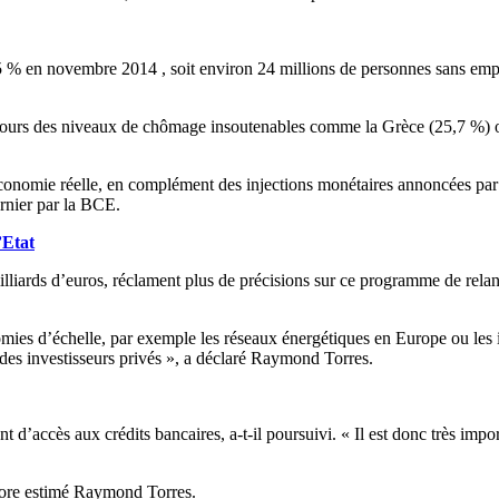
,5 % en novembre 2014 , soit environ 24 millions de personnes sans emp
oujours des niveaux de chômage insoutenables comme la Grèce (25,7 %) o
conomie réelle, en complément des injections monétaires annoncées par
rnier par la BCE.
’Etat
 milliards d’euros, réclament plus de précisions sur ce programme de rela
mies d’échelle, par exemple les réseaux énergétiques en Europe ou les in
 des investisseurs privés », a déclaré Raymond Torres.
cès aux crédits bancaires, a-t-il poursuivi. « Il est donc très importan
ncore estimé Raymond Torres.