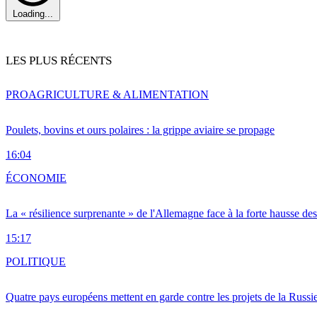
Loading...
LES PLUS RÉCENTS
PRO
AGRICULTURE & ALIMENTATION
Poulets, bovins et ours polaires : la grippe aviaire se propage
16:04
ÉCONOMIE
La « résilience surprenante » de l'Allemagne face à la forte hausse de
15:17
POLITIQUE
Quatre pays européens mettent en garde contre les projets de la Russi