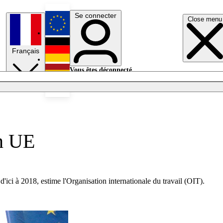
Se connecter
Close menu
English
Français
Deutsch
Vous êtes déconnecté.
Se connecter
Español
Lumières éteintes
en UE
'ici à 2018, estime l'Organisation internationale du travail (OIT).