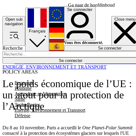
Ga naar de hoofdinhoud
Se connecter
Open sub
Close menu
English
navigation
Français
Deutsch
Vous êtes déconnecté.
Recherche
Se connecter
Español
Lumières éteintes
Se connecter
Rapporteur
Politique
Économie
Newsletters
Evénements
Em
ENERGIE, ENVIRONNEMENT ET TRANSPORT
POLICY AREAS
Le poids économique de l’UE :
Economie
Politique
un atout pour la protection de
Agriculture et Alimentation
Santé
l’Arctique
Technologies
Energie, Environnement et Transport
Défense
Du 8 au 10 novembre, Paris a accueilli le
One Planet-Polar Summit
consacré à la protection des écosystèmes glaciers sur lesquels l'UE