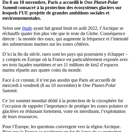
Du 8 au 10 novembre, Paris a accueilli le
One Planet-Polar
Summit
consacré à la protection des écosystèmes glaciers sur
lesquels l’UE projette de grandes ambitions sociales et
environnementales.
Selon une
étude
ayant fait grand bruit en août 2022, l’Arctique se
réchauffe quatre fois plus vite que le reste du Globe. Conséquence
directe : la montée des eaux, qui augmente la fréquence et l’intensité
des submersions marines sur les zones côtières.
D’ici la fin du siècle, rares sont les pays qui pourraient y échapper –
y compris en Europe où la France est particulièrement exposée avec
ses trois façades maritimes et ses 11 millions de km2 d’espaces
marins répartis aux quatre coins du monde.
Face à ce constat, il n’est pas anodin que Paris ait accueilli de
mercredi à vendredi (8 au 10 novembre) le
One Planet-Polar
Summit
.
Ce 1er sommet mondial dédié à la protection de la cryosphère fut
l’occasion de rappeler l’importance de protéger les zones polaires et
glacières en réduisant fortement, voire en interdisant, l’exploitation
de leurs ressources.
Pour l’Europe, les questions convergent vers la région Arctique.
Bien que la France se positionne en fer de lance de sa protection,