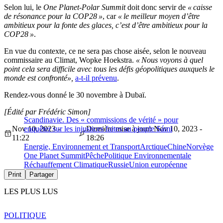
Selon lui, le
One Planet-Polar Summit
doit donc servir de
« caisse
de résonance pour la COP28 »
, car
« le meilleur moyen d’être
ambitieux pour la fonte des glaces, c’est d’être ambitieux pour la
COP28 »
.
En vue du contexte, ce ne sera pas chose aisée, selon le nouveau
commissaire au Climat, Wopke Hoekstra.
« Nous voyons à quel
point cela sera difficile avec tous les défis géopolitiques auxquels le
monde est confronté»,
a-t-il prévenu
.
Rendez-vous donné le 30 novembre à Dubaï.
[Édité par Frédéric Simon]
Scandinavie. Des « commissions de vérité » pour
Nov 10, 2023 -
enquêter sur les injustices faites au peuple Sámi
Dernière mise à jour: Nov 10, 2023 -
11:22
18:26
Energie, Environnement et Transport
Arctique
Chine
Norvège
One Planet Summit
Pêche
Politique Environnementale
Réchauffement Climatique
Russie
Union européenne
Print
Partager
LES PLUS LUS
POLITIQUE