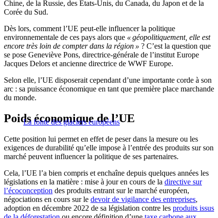
Chine, de la Russie, des États-Unis, du Canada, du Japon et de la
Corée du Sud.
Dès lors, comment l’UE peut-elle influencer la politique
environnementale de ces pays alors que
« géopolitiquement, elle est
encore très loin de compter dans la région »
? C’est la question que
se pose Geneviève Pons, directrice-générale de l’institut Europe
Jacques Delors et ancienne directrice de WWF Europe.
Selon elle, l’UE disposerait cependant d’une importante corde à son
arc : sa puissance économique en tant que première place marchande
du monde.
Poids économique de l’UE
La fonte des glaciers européens
Cette position lui permet en effet de peser dans la mesure ou les
exigences de durabilité qu’elle impose à l’entrée des produits sur son
marché peuvent influencer la politique de ses partenaires.
Cela, l’UE l’a bien compris et enchaîne depuis quelques années les
législations en la matière : mise à jour en cours de la
directive sur
l’écoconception
des produits entrant sur le marché européen,
négociations en cours sur le
devoir de vigilance des entreprises
,
adoption en décembre 2022 de sa législation contre les
produits issus
de la déforestation
ou encore définition d’une
taxe carbone aux