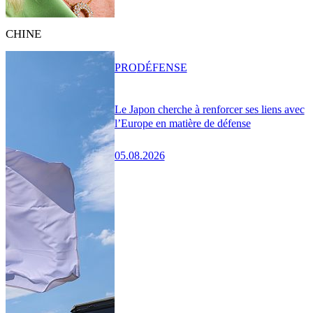
CHINE
PRO
DÉFENSE
Le Japon cherche à renforcer ses liens avec
l’Europe en matière de défense
05.08.2026