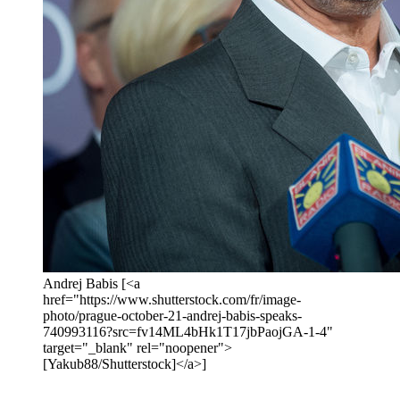
Andrej Babis [<a
href="https://www.shutterstock.com/fr/image-
photo/prague-october-21-andrej-babis-speaks-
740993116?src=fv14ML4bHk1T17jbPaojGA-1-4"
target="_blank" rel="noopener">
[Yakub88/Shutterstock]</a>]