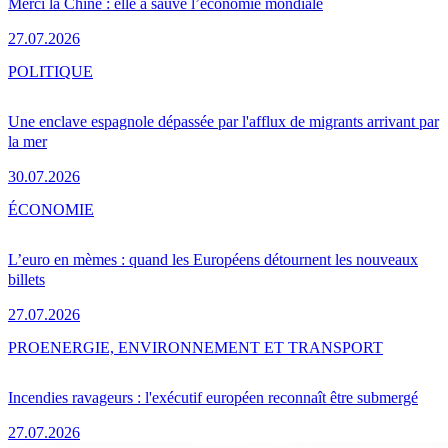
Merci la Chine : elle a sauvé l’économie mondiale
27.07.2026
POLITIQUE
Une enclave espagnole dépassée par l'afflux de migrants arrivant par
la mer
30.07.2026
ÉCONOMIE
L’euro en mèmes : quand les Européens détournent les nouveaux
billets
27.07.2026
PRO
ENERGIE, ENVIRONNEMENT ET TRANSPORT
Incendies ravageurs : l'exécutif européen reconnaît être submergé
27.07.2026