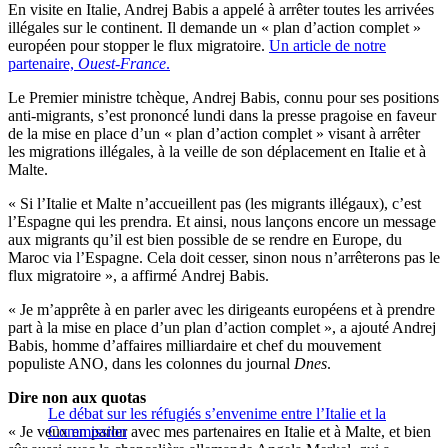
En visite en Italie, Andrej Babis a appelé à arrêter toutes les arrivées
illégales sur le continent. Il demande un « plan d’action complet »
européen pour stopper le flux migratoire.
Un article de notre
partenaire,
Ouest-France
.
Le Premier ministre tchèque, Andrej Babis, connu pour ses positions
anti-migrants, s’est prononcé lundi dans la presse pragoise en faveur
de la mise en place d’un « plan d’action complet » visant à arrêter
les migrations illégales, à la veille de son déplacement en Italie et à
Malte.
« Si l’Italie et Malte n’accueillent pas (les migrants illégaux), c’est
l’Espagne qui les prendra. Et ainsi, nous lançons encore un message
aux migrants qu’il est bien possible de se rendre en Europe, du
Maroc via l’Espagne. Cela doit cesser, sinon nous n’arrêterons pas le
flux migratoire », a affirmé Andrej Babis.
« Je m’apprête à en parler avec les dirigeants européens et à prendre
part à la mise en place d’un plan d’action complet », a ajouté Andrej
Babis, homme d’affaires milliardaire et chef du mouvement
populiste ANO, dans les colonnes du journal
Dnes
.
Dire non aux quotas
Le débat sur les réfugiés s’envenime entre l’Italie et la
« Je veux en parler avec mes partenaires en Italie et à Malte, et bien
Commission