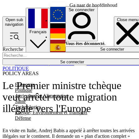
Ga naar de hoofdinhoud
Se connecter
Open sub
Close menu
English
navigation
Français
Deutsch
Vous êtes déconnecté.
Recherche
Se connecter
Español
Lumières éteintes
Se connecter
Rapporteur
Politique
Économie
Newsletters
Evénements
Em
POLITIQUE
POLICY AREAS
Le Premier ministre tchèque
Economie
Politique
veut arrêter toute migration
Agriculture et Alimentation
Santé
illégale vers l'Europe
Technologies
Energie, Environnement et Transport
Défense
En visite en Italie, Andrej Babis a appelé à arrêter toutes les arrivées
illégales sur le continent. Il demande un « plan d'action complet »