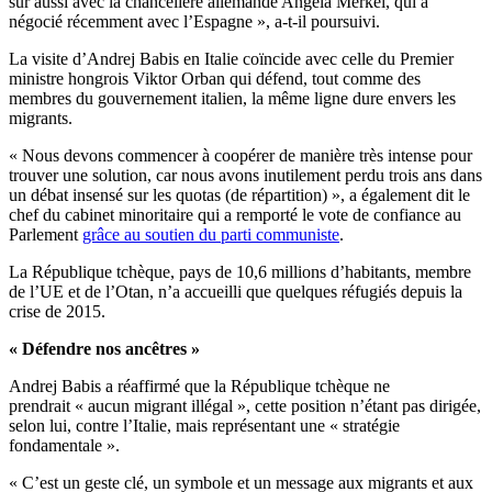
sûr aussi avec la chancelière allemande Angela Merkel, qui a
négocié récemment avec l’Espagne », a-t-il poursuivi.
La visite d’Andrej Babis en Italie coïncide avec celle du Premier
ministre hongrois Viktor Orban qui défend, tout comme des
membres du gouvernement italien, la même ligne dure envers les
migrants.
« Nous devons commencer à coopérer de manière très intense pour
trouver une solution, car nous avons inutilement perdu trois ans dans
un débat insensé sur les quotas (de répartition) », a également dit le
chef du cabinet minoritaire qui a remporté le vote de confiance au
Parlement
grâce au soutien du parti communiste
.
La République tchèque, pays de 10,6 millions d’habitants, membre
de l’UE et de l’Otan, n’a accueilli que quelques réfugiés depuis la
crise de 2015.
« Défendre nos ancêtres »
Andrej Babis a réaffirmé que la République tchèque ne
prendrait « aucun migrant illégal », cette position n’étant pas dirigée,
selon lui, contre l’Italie, mais représentant une « stratégie
fondamentale ».
« C’est un geste clé, un symbole et un message aux migrants et aux