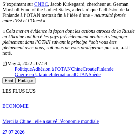
S’exprimant sur
CNBC
, Jacob Kirkegaard, chercheur au German
Marshall Fund of the United States, a déclaré que l’adhésion de la
Finlande à l’OTAN mettrait fin à l’idée d’une
« neutralité forcée
entre l’Est et l’Ouest »
.
« Cela met en évidence la façon dont les actions atroces de la Russie
en Ukraine ont forcé les pays précédemment neutres à s’engager
pleinement dans l’OTAN suivant le principe “soit vous êtes
pleinement avec nous, soit nous ne vous protégerons pas » »
, a-t-il
noté.
May 4, 2022 - 07:59
Politique
Adhésion à l'OTAN
Chine
Croatie
Finlande
Guerre en Ukraine
International
OTAN
Suède
Print
Partager
LES PLUS LUS
ÉCONOMIE
Merci la Chine : elle a sauvé l’économie mondiale
27.07.2026