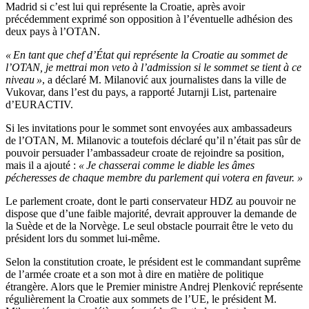
Madrid si c’est lui qui représente la Croatie, après avoir
précédemment exprimé son opposition à l’éventuelle adhésion des
deux pays à l’OTAN.
« En tant que chef d’État qui représente la Croatie au sommet de
l’OTAN, je mettrai mon veto à l’admission si le sommet se tient à ce
niveau »
, a déclaré M. Milanović aux journalistes dans la ville de
Vukovar, dans l’est du pays, a rapporté Jutarnji List, partenaire
d’EURACTIV.
Si les invitations pour le sommet sont envoyées aux ambassadeurs
de l’OTAN, M. Milanovic a toutefois déclaré qu’il n’était pas sûr de
pouvoir persuader l’ambassadeur croate de rejoindre sa position,
mais il a ajouté :
« Je chasserai comme le diable les âmes
pécheresses de chaque membre du parlement qui votera en faveur. »
Le parlement croate, dont le parti conservateur HDZ au pouvoir ne
dispose que d’une faible majorité, devrait approuver la demande de
la Suède et de la Norvège. Le seul obstacle pourrait être le veto du
président lors du sommet lui-même.
Selon la constitution croate, le président est le commandant suprême
de l’armée croate et a son mot à dire en matière de politique
étrangère. Alors que le Premier ministre Andrej Plenković représente
régulièrement la Croatie aux sommets de l’UE, le président M.