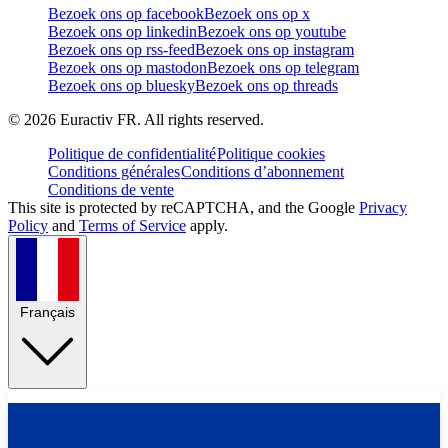
Bezoek ons op facebook
Bezoek ons op x
Bezoek ons op linkedin
Bezoek ons op youtube
Bezoek ons op rss-feed
Bezoek ons op instagram
Bezoek ons op mastodon
Bezoek ons op telegram
Bezoek ons op bluesky
Bezoek ons op threads
©
2026
Euractiv FR. All rights reserved.
Politique de confidentialité
Politique cookies
Conditions générales
Conditions d’abonnement
Conditions de vente
This site is protected by reCAPTCHA, and the Google
Privacy
Policy
and
Terms of Service
apply.
Français