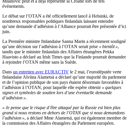
Milanović peut et a déjà représenté la Croatie lors de tels
événements.
Le débat sur l’OTAN a été officiellement lancé à Helsinki, de
nombreux responsables politiques finlandais laissant entendre
qu’une demande d’adhésion à l’Alliance pourrait être présentée d’ici
juin.
La Première ministre finlandaise Sanna Marin a récemment souligné
qu’une décision sur l’adhésion à l’OTAN serait prise
« bientôt »
,
tandis que le ministre finlandais des Affaires étrangères Pekka
Haavisto a déclaré au Irish Times que la Finlande pourrait demander
à rejoindre l’OTAN même sans la Suède.
Dans
un entretien avec EURACTIV
le 2 mai, l’eurodéputée verte
finlandaise Alviina Alametsä a déclaré qu’une majorité du parlement
et de l’opinion publique de son pays étaient désormais favorables à
l’adhésion à l’OTAN, pour laquelle elle espère obtenir
« quelques
signes et symboles de soutien lors d’une éventuelle demande
d’adhésion »
.
« Je pense que le risque d’être attaqué par la Russie est bien plus
grand si nous restons en dehors de l’OTAN que si nous demandons
l’adhésion »
, a déclaré Mme Alametsä, qui est également membre de
la commission des Affaires étrangères du Parlement européen.