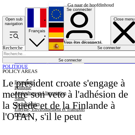
Ga naar de hoofdinhoud
Se connecter
Open sub
Close menu
English
navigation
Français
Deutsch
Vous êtes déconnecté.
Recherche
Se connecter
Español
Lumières éteintes
Se connecter
Rapporteur
Politique
Économie
Newsletters
Evénements
Em
POLITIQUE
POLICY AREAS
Le président croate s'engage à
Economie
Politique
mettre son veto à l'adhésion de
Agriculture et Alimentation
Santé
la Suède et de la Finlande à
Technologies
Energie, Environnement et Transport
l'OTAN, s'il le peut
Défense