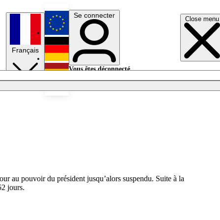
Se connecter
Close menu
English
Français
Deutsch
Vous êtes déconnecté.
Se connecter
Español
Lumières éteintes
s
our au pouvoir du président jusqu’alors suspendu. Suite à la
52 jours.