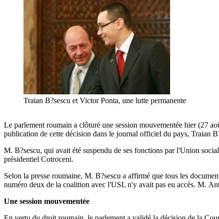
Traian B?sescu et Victor Ponta, une lutte permanente
Le parlement roumain a clôturé une session mouvementée hier (27 août) 
publication de cette décision dans le journal officiel du pays, Traian
M. B?sescu, qui avait été suspendu de ses fonctions par l'Union social
présidentiel Cotroceni.
Selon la presse roumaine, M. B?sescu a affirmé que tous les documents c
numéro deux de la coalition avec l'USL n'y avait pas eu accès. M. Ant
Une session mouvementée
En vertu du droit roumain, le parlement a validé la décision de la Cour 