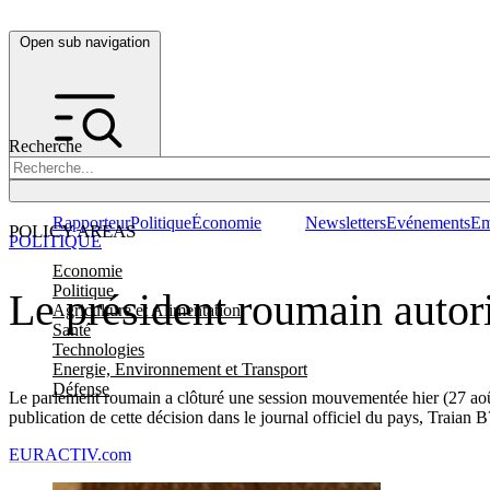
Open sub navigation
Recherche
Rapporteur
Politique
Économie
Newsletters
Evénements
Em
POLICY AREAS
POLITIQUE
Economie
Politique
Le président roumain autori
Agriculture et Alimentation
Santé
Technologies
Energie, Environnement et Transport
Défense
Le parlement roumain a clôturé une session mouvementée hier (27 août) 
publication de cette décision dans le journal officiel du pays, Traian
EURACTIV.com