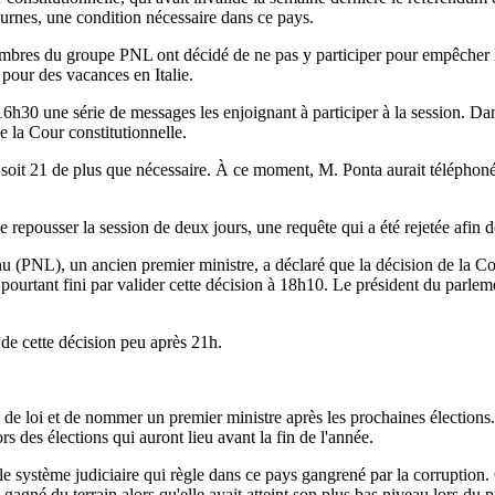
 urnes, une condition nécessaire dans ce pays.
membres du groupe PNL ont décidé de ne pas y participer pour empêcher
 pour des vacances en Italie.
 16h30 une série de messages les enjoignant à participer à la session.
de la Cour constitutionnelle.
s, soit 21 de plus que nécessaire. À ce moment, M. Ponta aurait télépho
repousser la session de deux jours, une requête qui a été rejetée afin de
PNL), un ancien premier ministre, a déclaré que la décision de la Cour
urtant fini par valider cette décision à 18h10. Le président du parlemen
 de cette décision peu après 21h.
de loi et de nommer un premier ministre après les prochaines élections. I
s des élections qui auront lieu avant la fin de l'année.
sur le système judiciaire qui règle dans ce pays gangrené par la corrupti
agné du terrain alors qu'elle avait atteint son plus bas niveau lors du pro