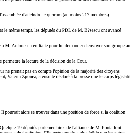
 l'assemblée d'atteindre le quorum (au moins 217 membres).
 Dans le même temps, les députés du PDL de M. B?sescu ont avancé
né à M. Antonescu en Italie pour lui demander d'envoyer son groupe au
 permettre la lecture de la décision de la Cour.
 ne prenait pas en compte l'opinion de la majorité des citoyens
t, Valeriu Zgonea, a ensuite déclaré à la presse que le corps législatif
l pourrait alors se trouver dans une position de force si la coalition
on. Quelque 19 députés parlementaires de l'alliance de M. Ponta font
cessus de destitution. Elle reste toutefois plus faible que les autres