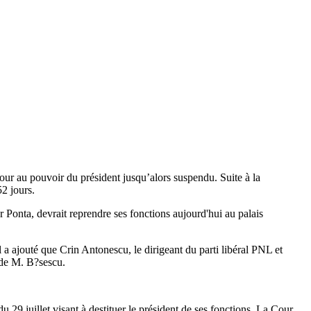
our au pouvoir du président jusqu’alors suspendu. Suite à la
52 jours.
 Ponta, devrait reprendre ses fonctions aujourd'hui au palais
l a ajouté que Crin Antonescu, le dirigeant du parti libéral PNL et
 de M. B?sescu.
u 29 juillet visant à destituer le président de ses fonctions. La Cour