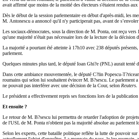
avait affirmé que moins de la moitié des électeurs s'étaient rendus aux
Dès le début de la session parlementaire en début d'après-midi, les 
M. Antonescu a annoncé qu'il n'y participerait pas, avant de s’envoler
Les sociaux-démocrates, sous la direction de M. Ponta, ont reçu vers
qu'une majorité n'était pas nécessaire lors de la lecture de la décision 
La majorité a pourtant été atteinte à 17h10 avec 238 députés présent
parlement.
Quelques minutes plus tard, le député Ioan Ghi?e (PNL) aurait tenté de 
Dans cette ambiance mouvementée, le député C?lin Popescu-T?riceanu (
roumains qui selon lui souhaitent évincer M. B?sescu. Le parlement a po
ne pouvait pas interférer avec une décision de la Cour, selon
Reuters
.
Le président a effectivement repris ses fonctions lors de la publication
Et ensuite ?
Le retour de M. B?sescu lui permettra de retarder l'adoption de projets 
de l'USL de M. Ponta n'obtient pas la majorité absolue au parlement lor
Selon les experts, cette bataille politique reflète la lutte de pouvoir 
actuellement l'objet d'enquêtes. La monnaie du pays, le leu roumain, a g