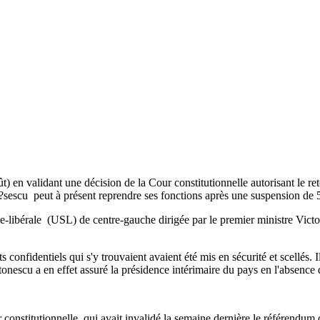
en validant une décision de la Cour constitutionnelle autorisant le ret
 B?sescu peut à présent reprendre ses fonctions après une suspension de 
e-libérale (USL) de centre-gauche dirigée par le premier ministre Victor
onfidentiels qui s'y trouvaient avaient été mis en sécurité et scellés. I
onescu a en effet assuré la présidence intérimaire du pays en l'absence
constitutionnelle, qui avait invalidé la semaine dernière le référendum d