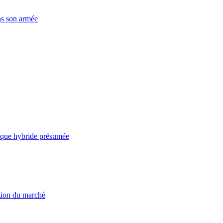
ns son armée
taque hybride présumée
ation du marché