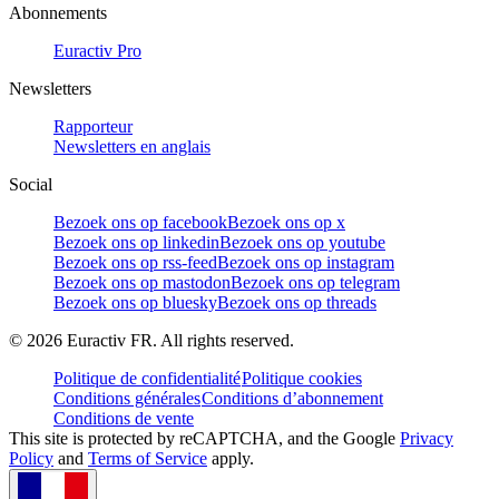
Abonnements
Euractiv Pro
Newsletters
Rapporteur
Newsletters en anglais
Social
Bezoek ons op facebook
Bezoek ons op x
Bezoek ons op linkedin
Bezoek ons op youtube
Bezoek ons op rss-feed
Bezoek ons op instagram
Bezoek ons op mastodon
Bezoek ons op telegram
Bezoek ons op bluesky
Bezoek ons op threads
©
2026
Euractiv FR. All rights reserved.
Politique de confidentialité
Politique cookies
Conditions générales
Conditions d’abonnement
Conditions de vente
This site is protected by reCAPTCHA, and the Google
Privacy
Policy
and
Terms of Service
apply.