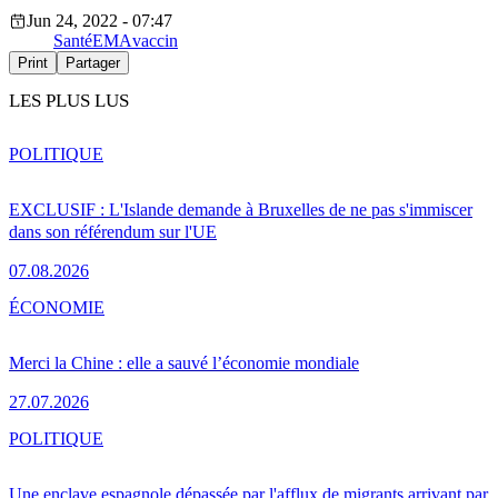
Jun 24, 2022 - 07:47
Santé
EMA
vaccin
Print
Partager
LES PLUS LUS
POLITIQUE
EXCLUSIF : L'Islande demande à Bruxelles de ne pas s'immiscer
dans son référendum sur l'UE
07.08.2026
ÉCONOMIE
Merci la Chine : elle a sauvé l’économie mondiale
27.07.2026
POLITIQUE
Une enclave espagnole dépassée par l'afflux de migrants arrivant par