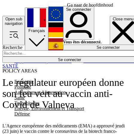
Ga naar de hoofdinhoud
Se connecter
Open sub
Close menu
English
navigation
Français
Deutsch
Vous êtes déconnecté.
Recherche
Se connecter
Español
Lumières éteintes
Se connecter
Rapporteur
Politique
Économie
Newsletters
Evénements
Em
SANTÉ
POLICY AREAS
Le régulateur européen donne
Economie
Politique
son feu vert au vaccin anti-
Agriculture et Alimentation
Santé
Covid de Valneva
Technologies
Energie, Environnement et Transport
Défense
L'Agence européenne des médicaments (EMA) a approuvé jeudi
(23 juin) le vaccin contre le coronavirus de la biotech franco-