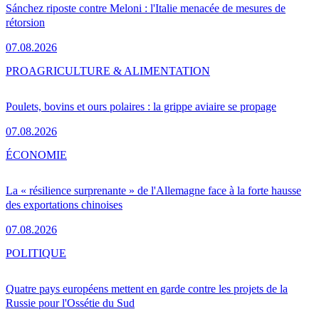
Sánchez riposte contre Meloni : l'Italie menacée de mesures de
rétorsion
07.08.2026
PRO
AGRICULTURE & ALIMENTATION
Poulets, bovins et ours polaires : la grippe aviaire se propage
07.08.2026
ÉCONOMIE
La « résilience surprenante » de l'Allemagne face à la forte hausse
des exportations chinoises
07.08.2026
POLITIQUE
Quatre pays européens mettent en garde contre les projets de la
Russie pour l'Ossétie du Sud