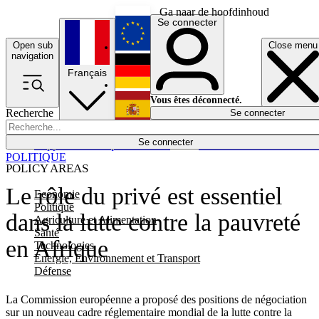
Ga naar de hoofdinhoud
Se connecter
Open sub
Close menu
English
navigation
Français
Deutsch
Vous êtes déconnecté.
Recherche
Se connecter
Español
Lumières éteintes
Se connecter
Rapporteur
Politique
Économie
Newsletters
Evénements
Em
POLITIQUE
POLICY AREAS
Le rôle du privé est essentiel
Economie
Politique
dans la lutte contre la pauvreté
Agriculture et Alimentation
Santé
en Afrique
Technologies
Energie, Environnement et Transport
Défense
La Commission européenne a proposé des positions de négociation
sur un nouveau cadre réglementaire mondial de la lutte contre la