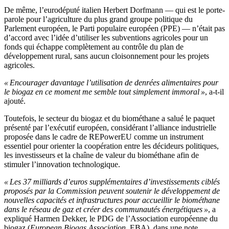
De même, l’eurodéputé italien Herbert Dorfmann — qui est le porte-
parole pour l’agriculture du plus grand groupe politique du
Parlement européen, le Parti populaire européen (PPE) — n’était pas
d’accord avec l’idée d’utiliser les subventions agricoles pour un
fonds qui échappe complètement au contrôle du plan de
développement rural, sans aucun cloisonnement pour les projets
agricoles.
« Encourager davantage l’utilisation de denrées alimentaires pour
le biogaz en ce moment me semble tout simplement immoral »
, a-t-il
ajouté.
Toutefois, le secteur du biogaz et du biométhane a salué le paquet
présenté par l’exécutif européen, considérant l’alliance industrielle
proposée dans le cadre de REPowerEU comme un instrument
essentiel pour orienter la coopération entre les décideurs politiques,
les investisseurs et la chaîne de valeur du biométhane afin de
stimuler l’innovation technologique.
« Les 37 milliards d’euros supplémentaires d’investissements ciblés
proposés par la Commission peuvent soutenir le développement de
nouvelles capacités et infrastructures pour accueillir le biométhane
dans le réseau de gaz et créer des communautés énergétiques »
, a
expliqué Harmen Dekker, le PDG de l’Association européenne du
biogaz (
European Biogas Association
, EBA), dans une note.