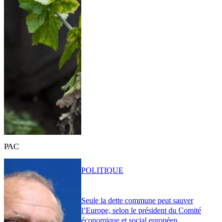
PAC
POLITIQUE
Seule la dette commune peut sauver
l’Europe, selon le président du Comité
économique et social européen