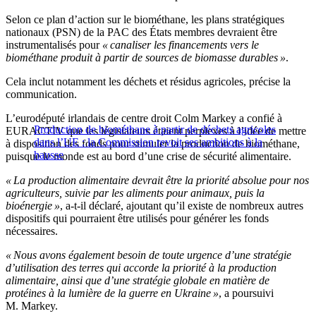
Selon ce plan d’action sur le biométhane, les plans stratégiques
nationaux (PSN) de la PAC des États membres devraient être
instrumentalisés pour
« canaliser les financements vers le
biométhane produit à partir de sources de biomasse durables »
.
Cela inclut notamment les déchets et résidus agricoles, précise la
communication.
L’eurodéputé irlandais de centre droit Colm Markey a confié à
Production de biométhane à partir de déchets agricoles
EURACTIV que les législateurs étaient perplexes à l’idée de mettre
dans l’UE : la Commission revoit ses ambitions à la
à disposition des fonds pour stimuler la production de biométhane,
hausse
puisque le monde est au bord d’une crise de sécurité alimentaire.
« La production alimentaire devrait être la priorité absolue pour nos
agriculteurs, suivie par les aliments pour animaux, puis la
bioénergie »
, a-t-il déclaré, ajoutant qu’il existe de nombreux autres
dispositifs qui pourraient être utilisés pour générer les fonds
nécessaires.
« Nous avons également besoin de toute urgence d’une stratégie
d’utilisation des terres qui accorde la priorité à la production
alimentaire, ainsi que d’une stratégie globale en matière de
protéines à la lumière de la guerre en Ukraine »
, a poursuivi
M. Markey.