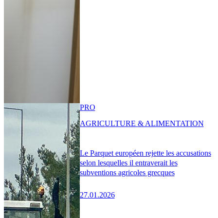
PRO
AGRICULTURE & ALIMENTATION
Le Parquet européen rejette les accusations
selon lesquelles il entraverait les
subventions agricoles grecques
27.01.2026