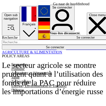
Ga naar de hoofdinhoud
Se connecter
Open sub
Close menu
English
navigation
Français
Deutsch
Vous êtes déconnecté.
Recherche
Se connecter
Español
Lumières éteintes
Se connecter
Rapporteur
Politique
Économie
Newsletters
Evénements
Em
AGRICULTURE & ALIMENTATION
POLICY AREAS
Le secteur agricole se montre
Economie
Politique
prudent quant à l’utilisation des
Agriculture et Alimentation
Santé
fonds de la PAC pour réduire
Technologies
Energie, Environnement et Transport
les importations d’énergie russe
Défense