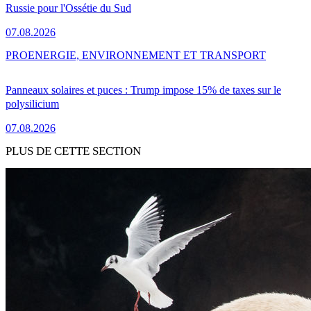
Russie pour l'Ossétie du Sud
07.08.2026
PRO
ENERGIE, ENVIRONNEMENT ET TRANSPORT
Panneaux solaires et puces : Trump impose 15% de taxes sur le
polysilicium
07.08.2026
PLUS DE CETTE SECTION