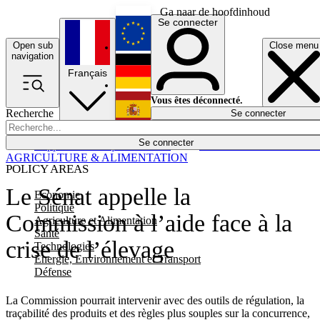
Ga naar de hoofdinhoud
Se connecter
Open sub
Close menu
English
navigation
Français
Deutsch
Vous êtes déconnecté.
Recherche
Se connecter
Español
Lumières éteintes
Se connecter
Rapporteur
Politique
Économie
Newsletters
Evénements
Em
AGRICULTURE & ALIMENTATION
POLICY AREAS
Le Sénat appelle la
Economie
Politique
Commission à l’aide face à la
Agriculture et Alimentation
Santé
crise de l’élevage
Technologies
Energie, Environnement et Transport
Défense
La Commission pourrait intervenir avec des outils de régulation, la
traçabilité des produits et des règles plus souples sur la concurrence,