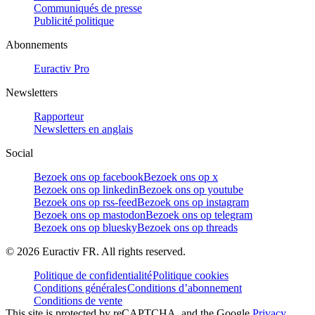
Communiqués de presse
Publicité politique
Abonnements
Euractiv Pro
Newsletters
Rapporteur
Newsletters en anglais
Social
Bezoek ons op facebook
Bezoek ons op x
Bezoek ons op linkedin
Bezoek ons op youtube
Bezoek ons op rss-feed
Bezoek ons op instagram
Bezoek ons op mastodon
Bezoek ons op telegram
Bezoek ons op bluesky
Bezoek ons op threads
©
2026
Euractiv FR. All rights reserved.
Politique de confidentialité
Politique cookies
Conditions générales
Conditions d’abonnement
Conditions de vente
This site is protected by reCAPTCHA, and the Google
Privacy