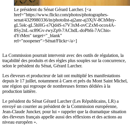
Le président du Sénat Gérard Larcher. [<a
href="https://www.flickr.com/photos/photographes-
senat/4329980336/in/photolist-aj2anr-aj3XjV-8ChMny-
gL5i4c-gL5hHG-s7Qd4S-s7V3xM-ovCZxM-ocox4A-
8Sy2nL-sc89Gv-rwyZp9-7AChdL-doPh6i-7AChio-
dYrMen" target="_blank"
rel="noopener">Sénat/Flickr</a>]
La Commission pourrait intervenir avec des outils de régulation, la
traçabilité des produits et des règles plus souples sur la concurrence,
selon le président du Sénat, Gérard Larcher.
Les éleveurs et producteur de lait ont multiplié les manifestations
depuis le 17 juillet, notamment à Caen et près du Mont Saint Michel,
une région qui regroupe de nombreuses fermes dédiées à la
production laitière.
Le président du Sénat Gérard Larcher (Les Républicains, LR) a
envoyé un courrier au président de la Commission européenne,
Jean-Claude Juncker, pour lui « rappeler que la dramatique situation
des éleveurs français appelle aussi des réflexions et des actions au
niveau européen ».