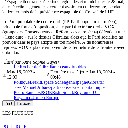
L’Espagne tiendra des élections régionales et municipales le 28 mai,
et les élections générales devraient avoir lieu en décembre, pendant
le dernier mois de la présidence espagnole du Conseil de l’UE.
Le Parti populaire de centre droit (PP, Parti populaire européen),
principale force d’opposition, et le parti d’extrême droite VOX
(groupe des Conservateurs et Réformistes européens) défendent une
« ligne dure » sur le dossier Gibraltar, alors que le Parti socialiste au
pouvoir dans le pays adopte un ton modéré. À de nombreuses
reprises, VOX a plaidé en faveur de la fermeture de la frontière avec
Gibraltar.
[Édité par Anne-Sophie Gayet]
Le Rocher de Gibraltar en eaux troubles
May 16, 2023 -
Dernière mise à jour: Jan 18, 2024 -
12:09
09:48
Politique
Brexit
Espace Schengen
Espagne
Gibraltar
José Manuel Albares
parti conservateur britannique
Pedro Sánchez
PSOE
Rishi Sunak
Royaume-Uni
Royaume-Uni en Europe
Print
Partager
LES PLUS LUS
POLITIQUE