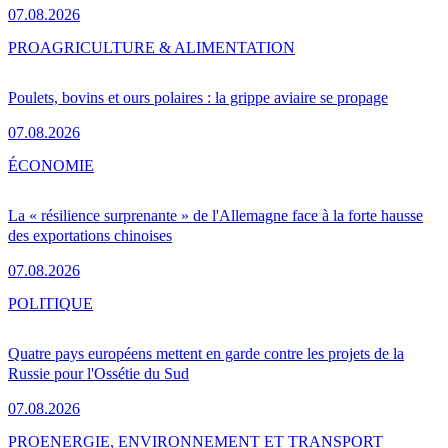
07.08.2026
PRO
AGRICULTURE & ALIMENTATION
Poulets, bovins et ours polaires : la grippe aviaire se propage
07.08.2026
ÉCONOMIE
La « résilience surprenante » de l'Allemagne face à la forte hausse
des exportations chinoises
07.08.2026
POLITIQUE
Quatre pays européens mettent en garde contre les projets de la
Russie pour l'Ossétie du Sud
07.08.2026
PRO
ENERGIE, ENVIRONNEMENT ET TRANSPORT