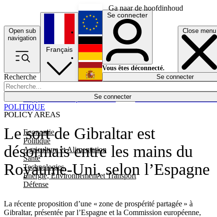
Ga naar de hoofdinhoud
Se connecter
Open sub
Close menu
English
navigation
Français
Deutsch
Vous êtes déconnecté.
Recherche
Se connecter
Español
Lumières éteintes
Se connecter
Rapporteur
Politique
Économie
Newsletters
Evénements
Em
POLITIQUE
POLICY AREAS
Le sort de Gibraltar est
Economie
Politique
désormais entre les mains du
Agriculture et Alimentation
Santé
Royaume-Uni, selon l’Espagne
Technologies
Energie, Environnement et Transport
Défense
La récente proposition d’une « zone de prospérité partagée » à
Gibraltar, présentée par l’Espagne et la Commission européenne,