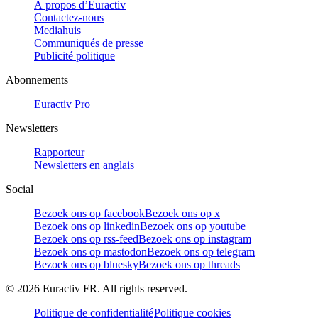
À propos d’Euractiv
Contactez-nous
Mediahuis
Communiqués de presse
Publicité politique
Abonnements
Euractiv Pro
Newsletters
Rapporteur
Newsletters en anglais
Social
Bezoek ons op facebook
Bezoek ons op x
Bezoek ons op linkedin
Bezoek ons op youtube
Bezoek ons op rss-feed
Bezoek ons op instagram
Bezoek ons op mastodon
Bezoek ons op telegram
Bezoek ons op bluesky
Bezoek ons op threads
©
2026
Euractiv FR. All rights reserved.
Politique de confidentialité
Politique cookies