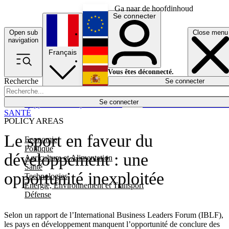
Ga naar de hoofdinhoud
Se connecter
Open sub
Close menu
English
navigation
Français
Deutsch
Vous êtes déconnecté.
Recherche
Se connecter
Español
Lumières éteintes
Se connecter
Rapporteur
Politique
Économie
Newsletters
Evénements
Em
SANTÉ
POLICY AREAS
Le sport en faveur du
Economie
Politique
développement : une
Agriculture et Alimentation
Santé
opportunité inexploitée
Technologies
Energie, Environnement et Transport
Défense
Selon un rapport de l’International Business Leaders Forum (IBLF),
les pays en développement manquent l’opportunité de conclure des