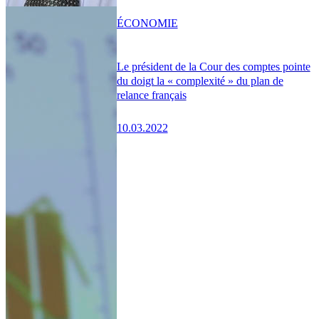
ÉCONOMIE
Le président de la Cour des comptes pointe
du doigt la « complexité » du plan de
relance français
10.03.2022