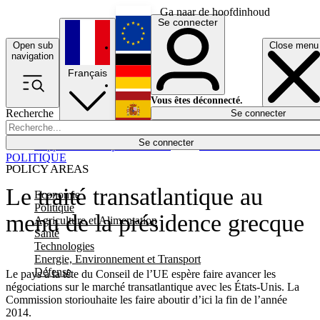
Ga naar de hoofdinhoud
Se connecter
Open sub
Close menu
English
navigation
Français
Deutsch
Vous êtes déconnecté.
Recherche
Se connecter
Español
Lumières éteintes
Se connecter
Rapporteur
Politique
Économie
Newsletters
Evénements
Em
POLITIQUE
POLICY AREAS
Le traité transatlantique au
Economie
Politique
menu de la présidence grecque
Agriculture et Alimentation
Santé
Technologies
Energie, Environnement et Transport
Défense
Le pays à la tête du Conseil de l’UE espère faire avancer les
négociations sur le marché transatlantique avec les États-Unis. La
Commission storiouhaite les faire aboutir d’ici la fin de l’année
2014.