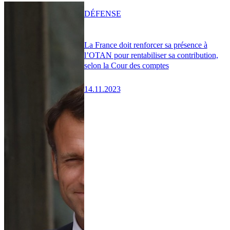
DÉFENSE
La France doit renforcer sa présence à
l’OTAN pour rentabiliser sa contribution,
selon la Cour des comptes
14.11.2023