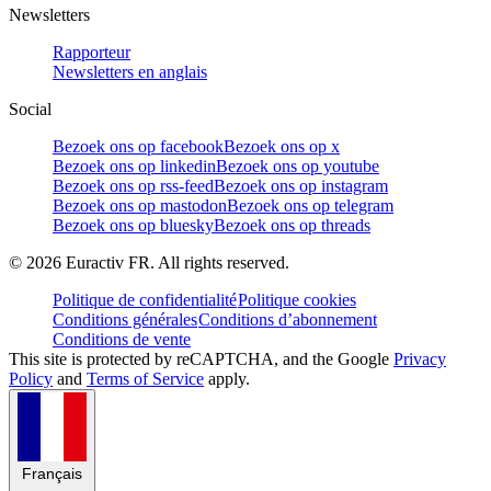
Newsletters
Rapporteur
Newsletters en anglais
Social
Bezoek ons op facebook
Bezoek ons op x
Bezoek ons op linkedin
Bezoek ons op youtube
Bezoek ons op rss-feed
Bezoek ons op instagram
Bezoek ons op mastodon
Bezoek ons op telegram
Bezoek ons op bluesky
Bezoek ons op threads
©
2026
Euractiv FR. All rights reserved.
Politique de confidentialité
Politique cookies
Conditions générales
Conditions d’abonnement
Conditions de vente
This site is protected by reCAPTCHA, and the Google
Privacy
Policy
and
Terms of Service
apply.
Français