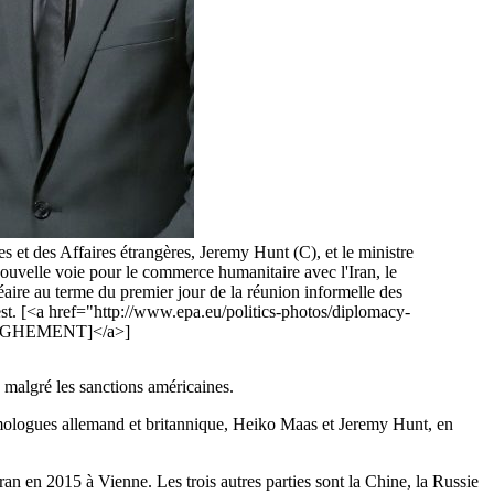
s et des Affaires étrangères, Jeremy Hunt (C), et le ministre
uvelle voie pour le commerce humanitaire avec l'Iran, le
éaire au terme du premier jour de la réunion informelle des
est. [<a href="http://www.epa.eu/politics-photos/diplomacy-
ERT GHEMENT]</a>]
 malgré les sanctions américaines.
homologues allemand et britannique, Heiko Maas et Jeremy Hunt, en
an en 2015 à Vienne. Les trois autres parties sont la Chine, la Russie