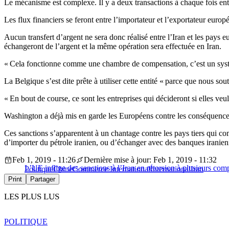
Le mécanisme est complexe. Il y a deux transactions à chaque fois ent
Les flux financiers se feront entre l’importateur et l’exportateur europé
Aucun transfert d’argent ne sera donc réalisé entre l’Iran et les pays 
échangeront de l’argent et la même opération sera effectuée en Iran.
« Cela fonctionne comme une chambre de compensation, c’est un systèm
La Belgique s’est dite prête à utiliser cette entité « parce que nous 
« En bout de course, ce sont les entreprises qui décideront si elles veul
Washington a déjà mis en garde les Européens contre les conséquences 
Ces sanctions s’apparentent à un chantage contre les pays tiers qui co
d’importer du pétrole iranien, ou d’échanger avec des banques iranienn
Feb 1, 2019 - 11:26
Dernière mise à jour: Feb 1, 2019 - 11:32
L’UE inflige des sanctions à l’Iran en rétorsion à plusieurs com
Politique
Chine
Commerce International
International
Iran
Print
Partager
LES PLUS LUS
POLITIQUE