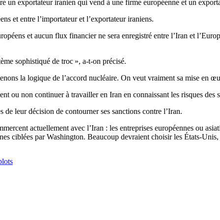
re un exportateur iranien qui vend à une firme européenne et un exporta
ens et entre l’importateur et l’exportateur iraniens.
européens et aucun flux financier ne sera enregistré entre l’Iran et l’Eu
e sophistiqué de troc », a-t-on précisé.
soutenons la logique de l’accord nucléaire. On veut vraiment sa mise en 
ent ou non continuer à travailler en Iran en connaissant les risques des s
de leur décision de contourner ses sanctions contre l’Iran.
mmercent actuellement avec l’Iran : les entreprises européennes ou asiati
es ciblées par Washington. Beaucoup devraient choisir les États-Unis, o
plots