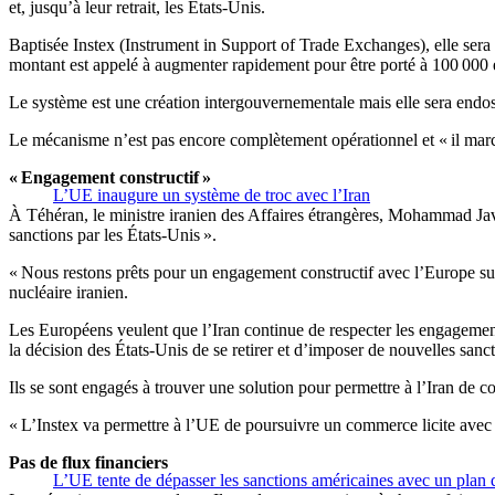
et, jusqu’à leur retrait, les États-Unis.
Baptisée Instex (Instrument in Support of Trade Exchanges), elle sera b
montant est appelé à augmenter rapidement pour être porté à 100 000 e
Le système est une création intergouvernementale mais elle sera endos
Le mécanisme n’est pas encore complètement opérationnel et « il marcher
« Engagement constructif »
L’UE inaugure un système de troc avec l’Iran
À Téhéran, le ministre iranien des Affaires étrangères, Mohammad Javad
sanctions par les États-Unis ».
« Nous restons prêts pour un engagement constructif avec l’Europe sur 
nucléaire iranien.
Les Européens veulent que l’Iran continue de respecter les engagement
la décision des États-Unis de se retirer et d’imposer de nouvelles san
Ils se sont engagés à trouver une solution pour permettre à l’Iran de
« L’Instex va permettre à l’UE de poursuivre un commerce licite avec l
Pas de flux financiers
L’UE tente de dépasser les sanctions américaines avec un plan d