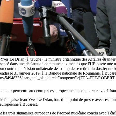
ves Le Drian (à gauche), le ministre britannique des Affaires étrangère
annoncé dans une déclaration commune aux médias que l'UE ouvre une no
r contrer la décision unilatérale de Trump de se retirer du dossier nucl
tiendra le 31 janvier 2019, à la Banque nationale de Roumanie, à Bucar
st-photos-54948336" target="_blank" rel="noopener">[EPA-EFE/ROB
roc pour permettre aux entreprises européenne de commercer avec l’Iran
matie française Jean-Yves Le Drian, lors d’un point de presse avec ses 
 européenne à Bucarest.
t les trois signataires européens de l’accord nucléaire conclu avec Téhér