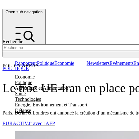
Open sub navigation
Recherche
Rapporteur
Politique
Économie
Newsletters
Evénements
Em
POLICY AREAS
POLITIQUE
Economie
Politique
Le troc UE-Iran en place po
Agriculture et Alimentation
Santé
Technologies
Energie, Environnement et Transport
Défense
Paris, Berlin et Londres ont annoncé la création d’un mécanisme de t
EURACTIV.fr avec l'AFP