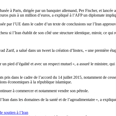
asée à Paris, dirigée par un banquier allemand, Per Fischer, et lancée av
uros puis à un million d’euros, a expliqué à l’AFP un diplomate impliq
sée par l’UE dans le cadre d’un texte de conclusions sur l’Iran approuvé
a si l’Iran établit de son côté une structure identique, miroir, ce qui r
 Zarif, a salué dans un tweet la création d’Instex, « une première étap
un pied d’égalité et avec un respect mutuel », a assuré le ministre, qui 
s pris dans le cadre de l’accord du 14 juillet 2015, notamment de cesse
ctions économiques à la république islamique.
 continuer à commercer et notamment vendre son pétrole.
’Iran dans les domaines de la santé et de l’agroalimentaire », a expliq
e soutien à l’Iran