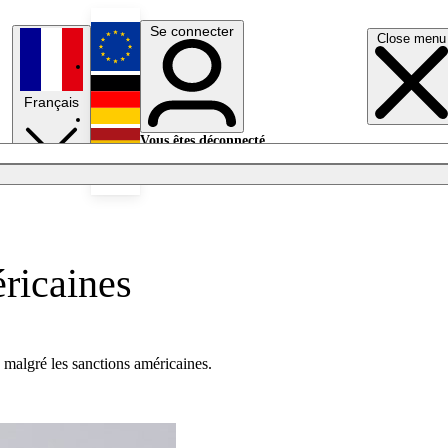
Se connecter
Close menu
English
Français
Deutsch
Vous êtes déconnecté.
Se connecter
Español
Lumières éteintes
éricaines
 malgré les sanctions américaines.