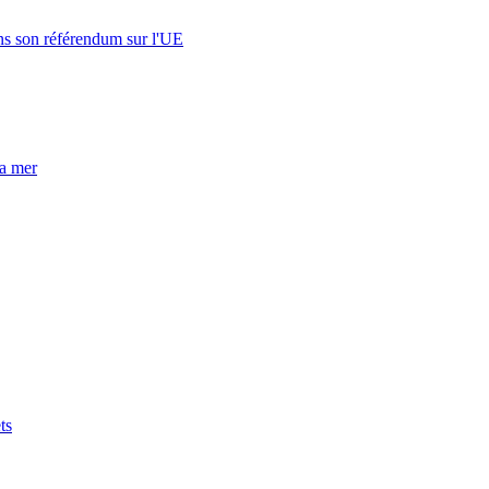
s son référendum sur l'UE
la mer
ts