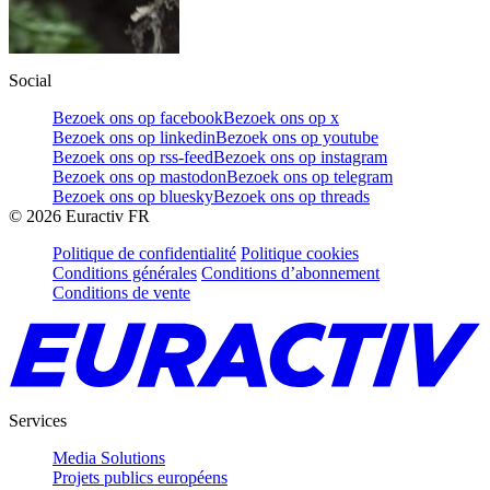
Social
Bezoek ons op facebook
Bezoek ons op x
Bezoek ons op linkedin
Bezoek ons op youtube
Bezoek ons op rss-feed
Bezoek ons op instagram
Bezoek ons op mastodon
Bezoek ons op telegram
Bezoek ons op bluesky
Bezoek ons op threads
©
2026
Euractiv FR
Politique de confidentialité
Politique cookies
Conditions générales
Conditions d’abonnement
Conditions de vente
Services
Media Solutions
Projets publics européens