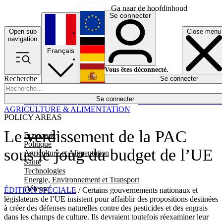
Ga naar de hoofdinhoud
Se connecter
Open sub
Close menu
English
navigation
Français
Deutsch
Vous êtes déconnecté.
Recherche
Se connecter
Español
Lumières éteintes
Se connecter
Rapporteur
Politique
Économie
Newsletters
Evénements
Em
AGRICULTURE & ALIMENTATION
POLICY AREAS
Le verdissement de la PAC
Economie
Politique
sous le joug du budget de l’UE
Agriculture et Alimentation
Santé
Technologies
Energie, Environnement et Transport
Défense
ÉDITION SPÉCIALE
/ Certains gouvernements nationaux et
législateurs de l’UE insistent pour affaiblir des propositions destinées
à créer des défenses naturelles contre des pesticides et des engrais
dans les champs de culture. Ils devraient toutefois réexaminer leur