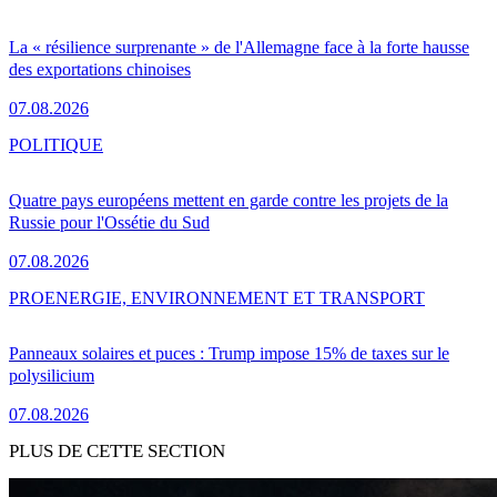
La « résilience surprenante » de l'Allemagne face à la forte hausse
des exportations chinoises
07.08.2026
POLITIQUE
Quatre pays européens mettent en garde contre les projets de la
Russie pour l'Ossétie du Sud
07.08.2026
PRO
ENERGIE, ENVIRONNEMENT ET TRANSPORT
Panneaux solaires et puces : Trump impose 15% de taxes sur le
polysilicium
07.08.2026
PLUS DE CETTE SECTION