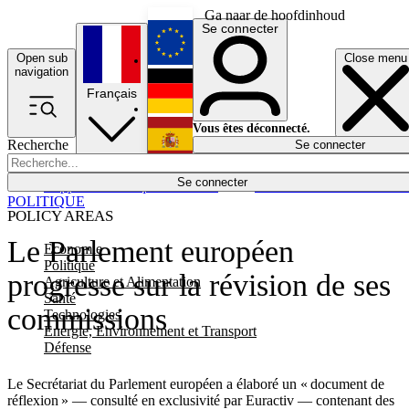
Ga naar de hoofdinhoud
Se connecter
Open sub
Close menu
English
navigation
Français
Deutsch
Vous êtes déconnecté.
Recherche
Se connecter
Español
Lumières éteintes
Se connecter
Rapporteur
Politique
Économie
Newsletters
Evénements
Em
POLITIQUE
POLICY AREAS
Le Parlement européen
Economie
Politique
progresse sur la révision de ses
Agriculture et Alimentation
Santé
commissions
Technologies
Energie, Environnement et Transport
Défense
Le Secrétariat du Parlement européen a élaboré un « document de
réflexion » — consulté en exclusivité par Euractiv — contenant des