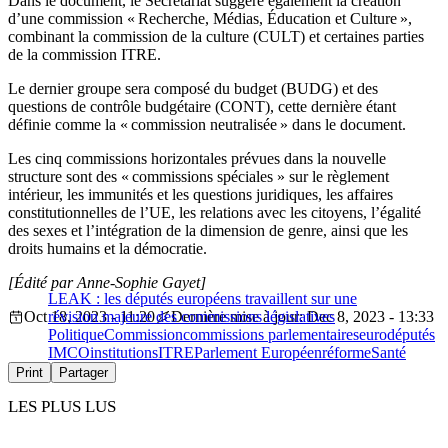
Dans le document, le Secrétariat suggère également la création
d’une commission « Recherche, Médias, Éducation et Culture »,
combinant la commission de la culture (CULT) et certaines parties
de la commission ITRE.
Le dernier groupe sera composé du budget (BUDG) et des
questions de contrôle budgétaire (CONT), cette dernière étant
définie comme la « commission neutralisée » dans le document.
Les cinq commissions horizontales prévues dans la nouvelle
structure sont des « commissions spéciales » sur le règlement
intérieur, les immunités et les questions juridiques, les affaires
constitutionnelles de l’UE, les relations avec les citoyens, l’égalité
des sexes et l’intégration de la dimension de genre, ainsi que les
droits humains et la démocratie.
[Édité par Anne-Sophie Gayet]
LEAK : les députés européens travaillent sur une
Oct 18, 2023 - 11:20
révision majeure des commissions législatives
Dernière mise à jour: Dec 8, 2023 - 13:33
Politique
Commission
commissions parlementaires
eurodéputés
IMCO
institutions
ITRE
Parlement Européen
réforme
Santé
Print
Partager
LES PLUS LUS