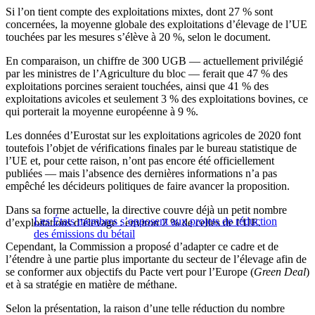
Si l’on tient compte des exploitations mixtes, dont 27 % sont
concernées, la moyenne globale des exploitations d’élevage de l’UE
touchées par les mesures s’élève à 20 %, selon le document.
En comparaison, un chiffre de 300 UGB — actuellement privilégié
par les ministres de l’Agriculture du bloc — ferait que 47 % des
exploitations porcines seraient touchées, ainsi que 41 % des
exploitations avicoles et seulement 3 % des exploitations bovines, ce
qui porterait la moyenne européenne à 9 %.
Les données d’Eurostat sur les exploitations agricoles de 2020 font
toutefois l’objet de vérifications finales par le bureau statistique de
l’UE et, pour cette raison, n’ont pas encore été officiellement
publiées — mais l’absence des dernières informations n’a pas
empêché les décideurs politiques de faire avancer la proposition.
Dans sa forme actuelle, la directive couvre déjà un petit nombre
Les États membres s’opposent aux projets de réduction
d’exploitations d’élevage : environ 2 % de celles de l’UE.
des émissions du bétail
Cependant, la Commission a proposé d’adapter ce cadre et de
l’étendre à une partie plus importante du secteur de l’élevage afin de
se conformer aux objectifs du Pacte vert pour l’Europe (
Green Deal
)
et à sa stratégie en matière de méthane.
Selon la présentation, la raison d’une telle réduction du nombre