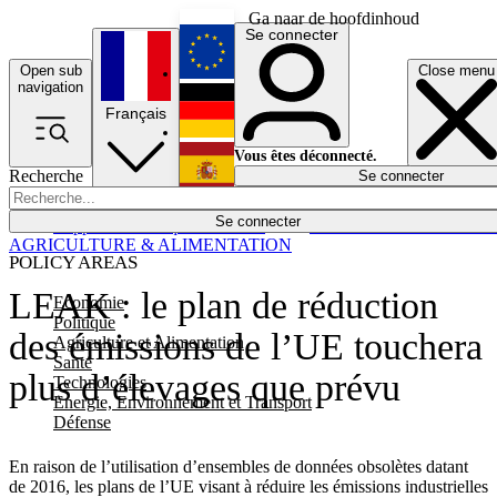
Ga naar de hoofdinhoud
Se connecter
Open sub
Close menu
English
navigation
Français
Deutsch
Vous êtes déconnecté.
Recherche
Se connecter
Español
Lumières éteintes
Se connecter
Rapporteur
Politique
Économie
Newsletters
Evénements
Em
AGRICULTURE & ALIMENTATION
POLICY AREAS
LEAK : le plan de réduction
Economie
Politique
des émissions de l’UE touchera
Agriculture et Alimentation
Santé
plus d’élevages que prévu
Technologies
Energie, Environnement et Transport
Défense
En raison de l’utilisation d’ensembles de données obsolètes datant
de 2016, les plans de l’UE visant à réduire les émissions industrielles