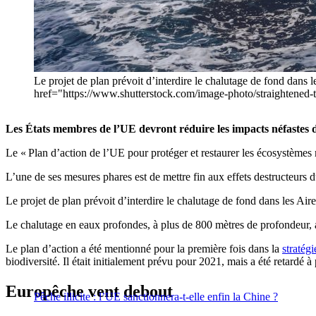
Le projet de plan prévoit d’interdire le chalutage de fond dans 
href="https://www.shutterstock.com/image-photo/straightened
Les États membres de l’UE devront réduire les impacts néfastes d
Le « Plan d’action de l’UE pour protéger et restaurer les écosystèmes
L’une de ses mesures phares est de mettre fin aux effets destructeurs d
Le projet de plan prévoit d’interdire le chalutage de fond dans les Air
Le chalutage en eaux profondes, à plus de 800 mètres de profondeur, a
Le plan d’action a été mentionné pour la première fois dans la
stratég
biodiversité. Il était initialement prévu pour 2021, mais a été retardé à
Europêche vent debout
Pêche illicite : l’UE sanctionnera-t-elle enfin la Chine ?