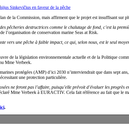
G
ijus Sinkevičius en faveur de la pêche
lan de la Commission, mais affirment que le projet est insuffisant sur pl
es pêcheries destructrices comme le chalutage de fond, c’est la premièr
 de l’organisation de conservation marine Seas at Risk.
uste vers une pêche à faible impact, ce qui, selon nous, est le seul moy
œuvre de la législation environnementale actuelle et de la Politique com
enu Mme Verbeek.
s marines protégées (AMP) d’ici 2030 n’interviendrait que dans sept ans, 
cessitant une protection particulière.
 ne feront pas l’affaire, puisqu’elle prévoit d’évaluer les progrès en 2
déclaré Mme Verbeek à EURACTIV. Cela fait référence au fait que le m
ici
.