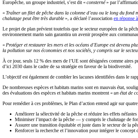
Europêche, un groupe industriel, s’est dit «
consterné
» par l’affirmat
«
Traîner un filet de pêche dans la colonne d’eau ou le long du fond m
chalutage peut être très durable
», a déclaré l’association
en réponse à
Le projet de plan prévient toutefois que le secteur européen de la pêc
environnement marin sain garantira un avenir prospère aux communau
«
Protéger et restaurer les mers et les océans d’Europe est devenu plus
la pollution sur nos économies et nos sociétés, y compris sur le secte
À ce jour, seuls 12 % des mers de l’UE sont désignées comme aires pro
d’ici 2030 dans le cadre de sa stratégie en faveur de la biodiversité.
L’objectif est également de combler les lacunes identifiées dans le ra
De nombreuses espèces et habitats marins sont en mauvais état, soulig
des évaluations des espèces et habitats marins montrent «
un état de c
Pour remédier à ces problèmes, le Plan d’action entend agir sur quatre 
Améliorer la sélectivité de la pêche et réduire les effets néfastes 
Minimiser l’impact de la pêche — y compris le chalutage de fond
Assurer une transition équitable et juste dans le secteur de la pê
Renforcer la recherche et l’innovation pour intégrer le concept 