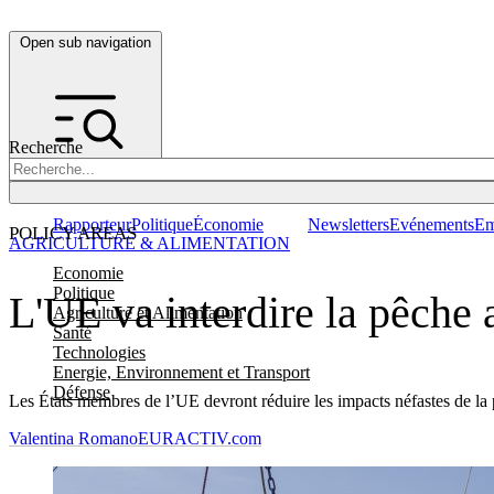
Open sub navigation
Recherche
Rapporteur
Politique
Économie
Newsletters
Evénements
Em
POLICY AREAS
AGRICULTURE & ALIMENTATION
Economie
Politique
L'UE va interdire la pêche 
Agriculture et Alimentation
Santé
Technologies
Energie, Environnement et Transport
Défense
Les États membres de l’UE devront réduire les impacts néfastes de la 
Valentina Romano
EURACTIV.com