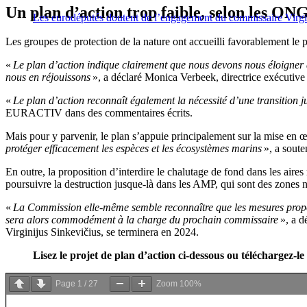
Un plan d’action trop faible, selon les ON
Les eurodéputés doutent de l’engagement du commissaire Virgin
Les groupes de protection de la nature ont accueilli favorablement le p
«
Le plan d’action indique clairement que nous devons nous éloigner d
nous en réjouissons
», a déclaré Monica Verbeek, directrice exécutive
«
Le plan d’action reconnaît également la nécessité d’une transition j
EURACTIV dans des commentaires écrits.
Mais pour y parvenir, le plan s’appuie principalement sur la mise en 
protéger efficacement les espèces et les écosystèmes marins
», a sout
En outre, la proposition d’interdire le chalutage de fond dans les aire
poursuivre la destruction jusque-là dans les AMP, qui sont des zones né
«
La Commission elle-même semble reconnaître que les mesures proposées
sera alors commodément à la charge du prochain commissaire
», a 
Virginijus Sinkevičius, se terminera en 2024.
Lisez le projet de plan d’action ci-dessous ou téléchargez-le
Page
1
/
27
Zoom
100%