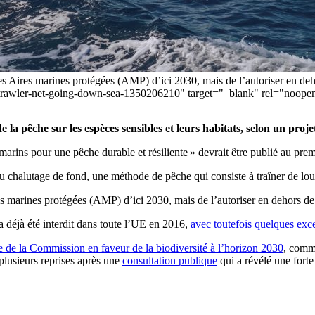
les Aires marines protégées (AMP) d’ici 2030, mais de l’autoriser en deho
-trawler-net-going-down-sea-1350206210" target="_blank" rel="noope
e la pêche sur les espèces sensibles et leurs habitats, selon un p
 marins pour une pêche durable et résiliente » devrait être publié au p
u chalutage de fond, une méthode de pêche qui consiste à traîner de lourd
es marines protégées (AMP) d’ici 2030, mais de l’autoriser en dehors de 
 déjà été interdit dans toute l’UE en 2016,
avec toutefois quelques exc
ie de la Commission en faveur de la biodiversité à l’horizon 2030
, comme
 plusieurs reprises après une
consultation publique
qui a révélé une forte