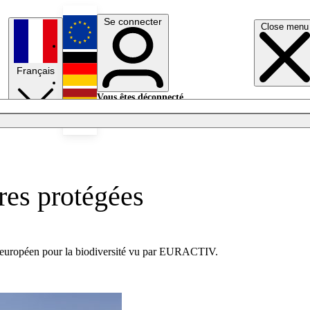
Se connecter
Close menu
English
Français
Deutsch
Vous êtes déconnecté.
Se connecter
Español
Lumières éteintes
ires protégées
lan européen pour la biodiversité vu par EURACTIV.