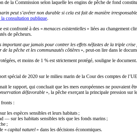
ion de la Commission selon laquelle les engins de pêche de fond constitue
arin peut s’avérer non durable si cela est fait de manière irresponsabl
 la consultation publique
.
he est confronté à des «
menaces existentielles
» liées au changement clima
tés de pêcheurs.
 important que jamais pour contrer les effets néfastes de la triple crise
ur de la pêche et les communautés côtières
», peut-on lire dans le docum
tégées, et moins de 1 % est strictement protégé, souligne le document.
pport spécial de 2020 sur le milieu marin de la Cour des comptes de l’UE
nait le rapport, qui concluait que les mers européennes ne pouvaient ê
onservation défavorable
», la pêche exerçant la principale pression sur 
fronts :
sur les espèces sensibles et leurs habitats ;
 — sur les habitats sensibles tels que les fonds marins ;
che ;
de «
capital naturel
» dans les décisions économiques.