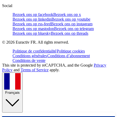
Social
Bezoek ons op facebook
Bezoek ons op x
Bezoek ons op linkedin
Bezoek ons op youtube
Bezoek ons op rss-feed
Bezoek ons op instagram
Bezoek ons op mastodon
Bezoek ons op telegram
Bezoek ons op bluesky
Bezoek ons op threads
©
2026
Euractiv FR. All rights reserved.
Politique de confidentialité
Politique cookies
Conditions générales
Conditions d’abonnement
Conditions de vente
This site is protected by reCAPTCHA, and the Google
Privacy
Policy
and
Terms of Service
apply.
Français