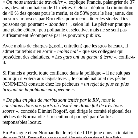
«
On nous interdit de travailler
», explique Francis, palangrier de 37
ans, devant son bateau de 11 mètres. Celui-ci déplore la diminution
de 40 % des quotas pour le merlu, et de 53% pour le lieu jaune, des
mesures imposées par Bruxelles pour reconstituer les stocks. Des
poissons qui pourtant «
abondent
», selon lui. Le pêcheur pratique
une pêche côtière, peu polluante et sélective, mais ne se sent pas
suffisamment récompensé par les pouvoirs publics.
Avec moins de charges (gasoil, entretien) que les gros bateaux, il
admet toutefois s’en sortir «
moins mal
» que ses collègues qui
possèdent des chalutiers. «
Les gars ont un genou à terre
», confie-t-
il.
Si Francis a perdu toute confiance dans la politique – il ne sait pas
pour qui il votera aux législatives -, le comité national des pêche
(CNPMEM) constate chez les pêcheurs «
un rejet de plus en plus
bruyant de la politique européenne
».
«
De plus en plus de marins sont tentés par le RN, nous le
constatons dans nos ports où l’extrême droite fait de très bons
scores
», concède Dimitri Rogoff, qui dirige le comité régional des
pêches de Normandie. Un sentiment partagé par d’autres
responsables locaux.
En Bretagne et en Normandie, le rejet de l’UE joue dans la tentation