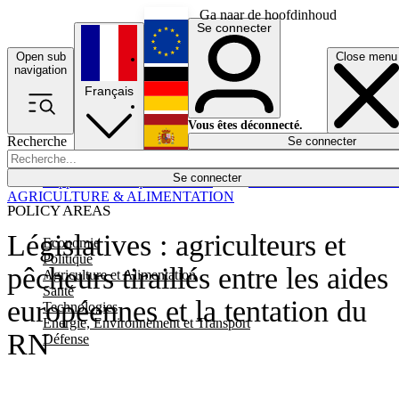
Ga naar de hoofdinhoud
Se connecter
Open sub
Close menu
English
navigation
Français
Deutsch
Vous êtes déconnecté.
Recherche
Se connecter
Español
Lumières éteintes
Se connecter
Rapporteur
Politique
Économie
Newsletters
Evénements
Em
AGRICULTURE & ALIMENTATION
POLICY AREAS
Législatives : agriculteurs et
Economie
Politique
pêcheurs tiraillés entre les aides
Agriculture et Alimentation
Santé
européennes et la tentation du
Technologies
Energie, Environnement et Transport
RN
Défense