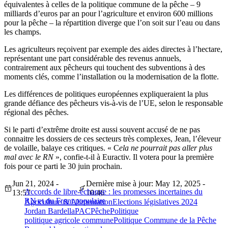
équivalentes à celles de la politique commune de la pêche – 9
milliards d’euros par an pour l’agriculture et environ 600 millions
pour la pêche – la répartition diverge que l’on soit sur l’eau ou dans
les champs.
Les agriculteurs reçoivent par exemple des aides directes à l’hectare,
représentant une part considérable des revenus annuels,
contrairement aux pêcheurs qui touchent des subventions à des
moments clés, comme l’installation ou la modernisation de la flotte.
Les différences de politiques européennes expliqueraient la plus
grande défiance des pêcheurs vis-à-vis de l’UE, selon le responsable
régional des pêches.
Si le parti d’extrême droite est aussi souvent accusé de ne pas
connaitre les dossiers de ces secteurs très complexes, Jean, l’éleveur
de volaille, balaye ces critiques. « C
ela ne pourrait pas aller plus
mal avec le RN
», confie-t-il à Euractiv. Il votera pour la première
fois pour ce parti le 30 juin prochain.
Jun 21, 2024 -
Dernière mise à jour: May 12, 2025 -
Accords de libre-échange : les promesses incertaines du
13:57
10:46
RN et du Front populaire
Agriculture & Alimentation
Elections législatives 2024
Jordan Bardella
PAC
Pêche
Politique
politique agricole commune
Politique Commune de la Pêche