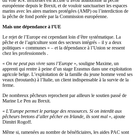
du vote RN. Bruxelles est accusé d’avoir abandonné la pêche
européenne depuis le Brexit, et de vouloir sanctuariser les espaces
marins avec les aires marines protégées (AMP) ou l’interdiction de
la pêche de fond portée par la Commission européenne.
Mais une dépendance à l’UE
Le rejet de l’Europe est cependant loin d’être systématique. La
pêche et de l’agriculture sont des secteurs intégrés – il y a deux
politiques « communes » – et la dépendance à l’Union se ressent
chez les professionnels .
«
On ne peut pas vivre sans l’Europe
», souligne Maxime, un
apprenti qui rentre à peine d’un stage Erasmus dans une exploitation
agricole belge. L’exploitation de la famille du jeune homme vend ses
veaux (broutards) à l’Italie, un client indispensable à la survie de la
ferme.
De nombreux pêcheurs reprochent par ailleurs le soutien passé de
Marine Le Pen au Brexit.
«
L’Europe permet le partage des ressources. Si on interdit aux
pêcheurs bretons d’aller pêcher en Irlande, ils sont mal
», ajoute
Dimitri Rogoff.
Même si, ramenées au nombre de bénéficiaires, les aides PAC sont