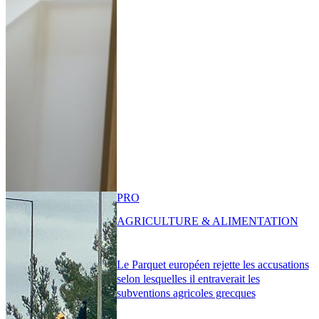
PRO
AGRICULTURE & ALIMENTATION
Le Parquet européen rejette les accusations
selon lesquelles il entraverait les
subventions agricoles grecques