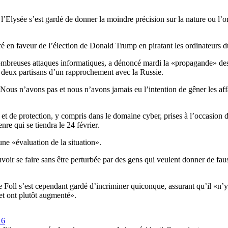
l’Elysée s’est gardé de donner la moindre précision sur la nature ou l’
 en faveur de l’élection de Donald Trump en piratant les ordinateurs d
breuses attaques informatiques, a dénoncé mardi la «propagande» des 
us deux partisans d’un rapprochement avec la Russie.
ous n’avons pas et nous n’avons jamais eu l’intention de gêner les affa
ce et de protection, y compris dans le domaine cyber, prises à l’occasio
nre qui se tiendra le 24 février.
ne «évaluation de la situation».
voir se faire sans être perturbée par des gens qui veulent donner de faus
Foll s’est cependant gardé d’incriminer quiconque, assurant qu’il «n’y a 
 et ont plutôt augmenté».
16