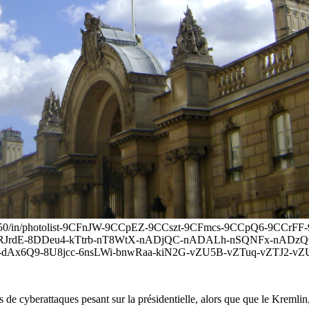
500928450/in/photolist-9CFnJW-9CCpEZ-9CCszt-9CFmcs-9CCpQ6-9C
tj-7RJrdE-8DDeu4-kTtrb-nT8WtX-nADjQC-nADALh-nSQNFx-nA
Ax6Q9-8U8jcc-6nsLWi-bnwRaa-kiN2G-vZU5B-vZTuq-vZTJ2-vZU1U-
de cyberattaques pesant sur la présidentielle, alors que que le Kremlin