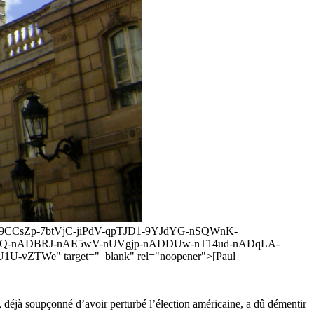
CrFF-9CCsZp-7btVjC-jiPdV-qpTJD1-9YJdYG-nSQWnK-
DzQQ-nADBRJ-nAE5wV-nUVgjp-nADDUw-nT14ud-nADqLA-
vZTWe" target="_blank" rel="noopener">[Paul
, déjà soupçonné d’avoir perturbé l’élection américaine, a dû démentir