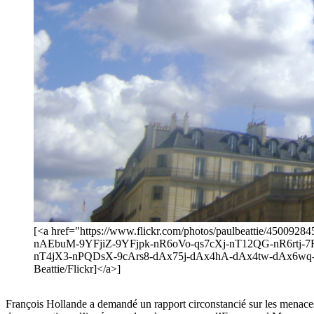
[<a href="https://www.flickr.com/photos/paulbeattie/4
nAEbuM-9YFjiZ-9YFjpk-nR6oVo-qs7cXj-nT12QG-nR6r
nT4jX3-nPQDsX-9cArs8-dAx75j-dAx4hA-dAx4tw-dAx6wq-d
Beattie/Flickr]</a>]
François Hollande a demandé un rapport circonstancié sur les menaces 