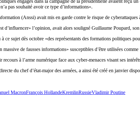
litiques engagés dans la campagne de la présidentielle avaient reçu un 
 «n’a pas souhaité avoir ce type d’informations».
formation (Anssi) avait mis en garde contre le risque de cyberattaques à
 est d’influencer» l’opinion, avait alors souligné Guillaume Poupard, son
 à ce sujet dès octobre «des représentants des formations politiques pour
on massive de fausses informations» susceptibles d’être utilisées comme 
ir recours à l’arme numérique face aux cyber-menaces visant ses intérêt
ecte du chef d’état-major des armées, a ainsi été créé en janvier dispos
nuel Macron
François Hollande
Kremlin
Russie
Vladimir Poutine