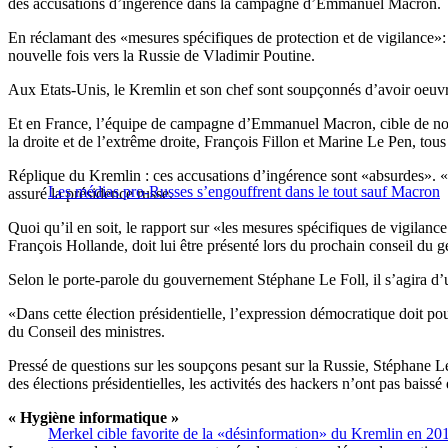
des accusations d’ingérence dans la campagne d’Emmanuel Macron.
En réclamant des «mesures spécifiques de protection et de vigilance»: 
nouvelle fois vers la Russie de Vladimir Poutine.
Aux Etats-Unis, le Kremlin et son chef sont soupçonnés d’avoir oeuvré
Et en France, l’équipe de campagne d’Emmanuel Macron, cible de nom
la droite et de l’extrême droite, François Fillon et Marine Le Pen, to
Réplique du Kremlin : ces accusations d’ingérence sont «absurdes». «N
Les médias pro-Russes s’engouffrent dans le tout sauf Macron
assuré la présidence russe.
Quoi qu’il en soit, le rapport sur «les mesures spécifiques de vigilan
François Hollande, doit lui être présenté lors du prochain conseil du ge
Selon le porte-parole du gouvernement Stéphane Le Foll, il s’agira d’u
«Dans cette élection présidentielle, l’expression démocratique doit pou
du Conseil des ministres.
Pressé de questions sur les soupçons pesant sur la Russie, Stéphane Le 
des élections présidentielles, les activités des hackers n’ont pas baissé
« Hygiène informatique »
Merkel cible favorite de la «désinformation» du Kremlin en 20