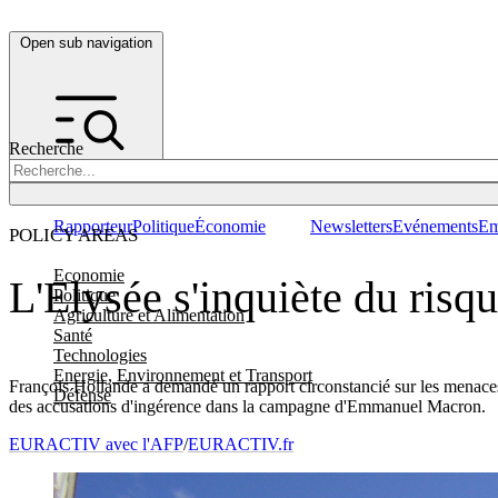
Open sub navigation
Recherche
Rapporteur
Politique
Économie
Newsletters
Evénements
Em
POLICY AREAS
Economie
L'Elysée s'inquiète du risq
Politique
Agriculture et Alimentation
Santé
Technologies
Energie, Environnement et Transport
François Hollande a demandé un rapport circonstancié sur les menaces 
Défense
des accusations d'ingérence dans la campagne d'Emmanuel Macron.
EURACTIV avec l'AFP
/
EURACTIV.fr