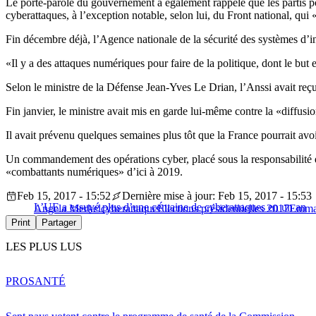
Le porte-parole du gouvernement a également rappelé que les partis po
cyberattaques, à l’exception notable, selon lui, du Front national, qui
Fin décembre déjà, l’Agence nationale de la sécurité des systèmes d’in
«Il y a des attaques numériques pour faire de la politique, dont le but
Selon le ministre de la Défense Jean-Yves Le Drian, l’Anssi avait reçu
Fin janvier, le ministre avait mis en garde lui-même contre la «diffusi
Il avait prévenu quelques semaines plus tôt que la France pourrait avo
Un commandement des opérations cyber, placé sous la responsabilité dir
«combattants numériques» d’ici à 2019.
Feb 15, 2017 - 15:52
Dernière mise à jour: Feb 15, 2017 - 15:53
L’UE a essuyé plus d’une centaine de cyberattaques en un an
Angela Merkel
cyberattaque
Élections présidentielles 2017
Emma
Print
Partager
LES PLUS LUS
PRO
SANTÉ