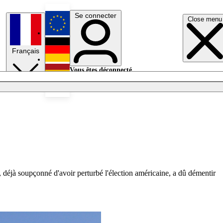
Se connecter
Close menu
English
Français
Deutsch
Vous êtes déconnecté.
Se connecter
Español
Lumières éteintes
 déjà soupçonné d'avoir perturbé l'élection américaine, a dû démentir