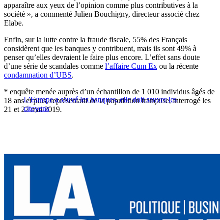
apparaître aux yeux de l’opinion comme plus contributives à la
société », a commenté Julien Bouchigny, directeur associé chez
Elabe.
Enfin, sur la lutte contre la fraude fiscale, 55% des Français
considèrent que les banques y contribuent, mais ils sont 49% à
penser qu’elles devraient le faire plus encore. L’effet sans doute
d’une série de scandales comme
l’affaire Cum Ex
ou la récente
condamnation d’UBS
.
* enquête menée auprès d’un échantillon de 1 010 individus âgés de
L’Europe a sauvé les banques, elle doit sauver les
18 ans et plus, représentatif de la population française, interrogé les
citoyens
21 et 22 mai 2019.