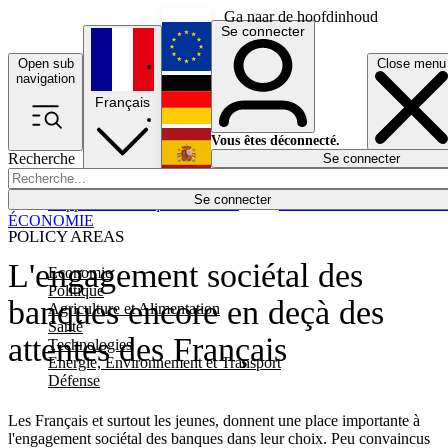
Ga naar de hoofdinhoud
Se connecter
Open sub
Close menu
English
navigation
Français
Deutsch
Vous êtes déconnecté.
Recherche
Se connecter
Español
Lumières éteintes
Se connecter
Rapporteur
Politique
Économie
Newsletters
Evénements
Em
ÉCONOMIE
POLICY AREAS
L'engagement sociétal des
Economie
Politique
banques encore en deçà des
Agriculture et Alimentation
Santé
attentes des Français
Technologies
Energie, Environnement et Transport
Défense
Les Français et surtout les jeunes, donnent une place importante à
l'engagement sociétal des banques dans leur choix. Peu convaincus