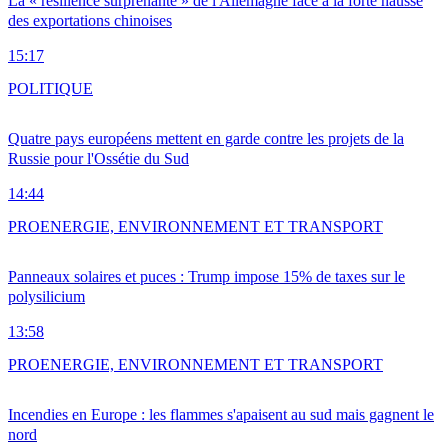
La « résilience surprenante » de l'Allemagne face à la forte hausse
des exportations chinoises
15:17
POLITIQUE
Quatre pays européens mettent en garde contre les projets de la
Russie pour l'Ossétie du Sud
14:44
PRO
ENERGIE, ENVIRONNEMENT ET TRANSPORT
Panneaux solaires et puces : Trump impose 15% de taxes sur le
polysilicium
13:58
PRO
ENERGIE, ENVIRONNEMENT ET TRANSPORT
Incendies en Europe : les flammes s'apaisent au sud mais gagnent le
nord