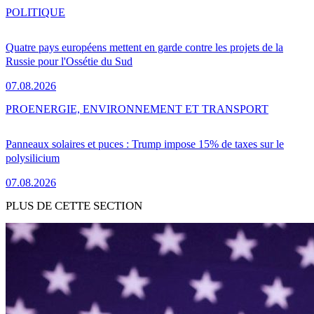
POLITIQUE
Quatre pays européens mettent en garde contre les projets de la
Russie pour l'Ossétie du Sud
07.08.2026
PRO
ENERGIE, ENVIRONNEMENT ET TRANSPORT
Panneaux solaires et puces : Trump impose 15% de taxes sur le
polysilicium
07.08.2026
PLUS DE CETTE SECTION