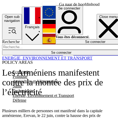
Ga naar de hoofdinhoud
Se connecter
Open sub
Close menu
English
navigation
Français
Deutsch
Vous êtes déconnecté.
Recherche
Se connecter
Español
Lumières éteintes
Se connecter
Rapporteur
Politique
Économie
Newsletters
Evénements
Em
ENERGIE, ENVIRONNEMENT ET TRANSPORT
POLICY AREAS
Les Arméniens manifestent
Economie
Politique
contre la montée des prix de
Agriculture et Alimentation
Santé
l’électricité
Technologies
Energie, Environnement et Transport
Défense
Plusieurs milliers de personnes ont manifesté dans la capitale
arménienne, Erevan, le 22 juin, contre la hausse des prix de