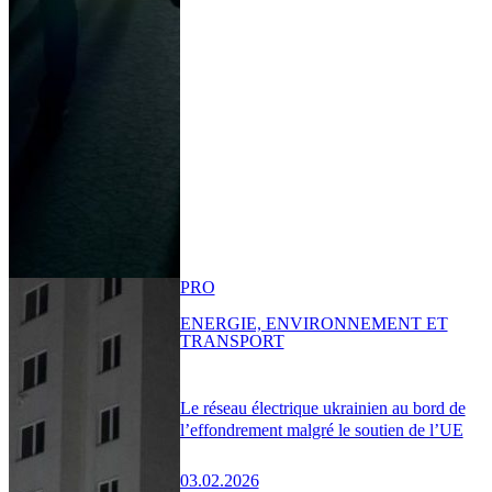
PRO
ENERGIE, ENVIRONNEMENT ET
TRANSPORT
Le réseau électrique ukrainien au bord de
l’effondrement malgré le soutien de l’UE
03.02.2026