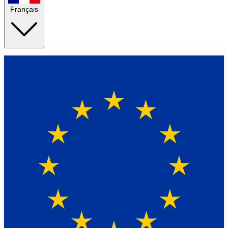
Français