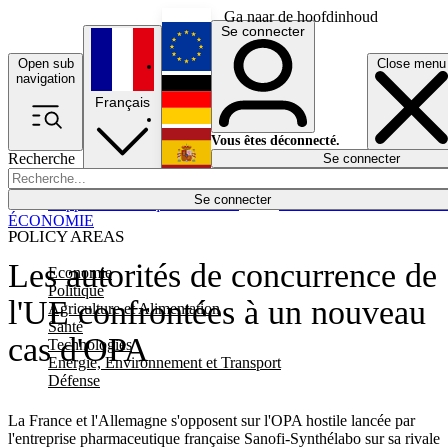
Ga naar de hoofdinhoud
Se connecter
Open sub
Close menu
English
navigation
Français
Deutsch
Vous êtes déconnecté.
Recherche
Se connecter
Español
Lumières éteintes
Se connecter
Rapporteur
Politique
Économie
Newsletters
Evénements
Em
ÉCONOMIE
POLICY AREAS
Les autorités de concurrence de
Economie
Politique
l'UE confrontées à un nouveau
Agriculture et Alimentation
Santé
cas d'OPA
Technologies
Energie, Environnement et Transport
Défense
La France et l'Allemagne s'opposent sur l'OPA hostile lancée par
l'entreprise pharmaceutique française Sanofi-Synthélabo sur sa rivale