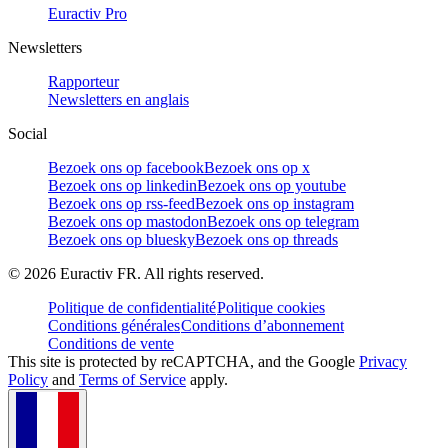
Euractiv Pro
Newsletters
Rapporteur
Newsletters en anglais
Social
Bezoek ons op facebook
Bezoek ons op x
Bezoek ons op linkedin
Bezoek ons op youtube
Bezoek ons op rss-feed
Bezoek ons op instagram
Bezoek ons op mastodon
Bezoek ons op telegram
Bezoek ons op bluesky
Bezoek ons op threads
©
2026
Euractiv FR. All rights reserved.
Politique de confidentialité
Politique cookies
Conditions générales
Conditions d’abonnement
Conditions de vente
This site is protected by reCAPTCHA, and the Google
Privacy
Policy
and
Terms of Service
apply.