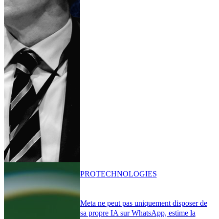
PRO
TECHNOLOGIES
Meta ne peut pas uniquement disposer de
sa propre IA sur WhatsApp, estime la