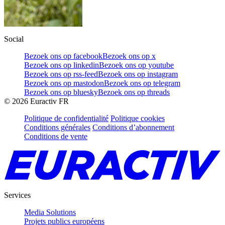
Social
Bezoek ons op facebook
Bezoek ons op x
Bezoek ons op linkedin
Bezoek ons op youtube
Bezoek ons op rss-feed
Bezoek ons op instagram
Bezoek ons op mastodon
Bezoek ons op telegram
Bezoek ons op bluesky
Bezoek ons op threads
©
2026
Euractiv FR
Politique de confidentialité
Politique cookies
Conditions générales
Conditions d’abonnement
Conditions de vente
Services
Media Solutions
Projets publics européens