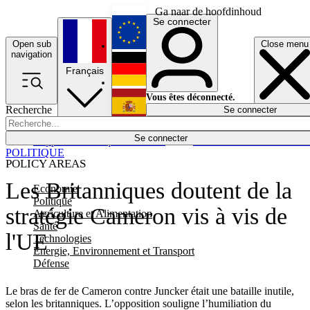
Ga naar de hoofdinhoud
Se connecter
Open sub
Close menu
English
navigation
Français
Deutsch
Vous êtes déconnecté.
Recherche
Se connecter
Español
Lumières éteintes
Se connecter
Rapporteur
Politique
Économie
Newsletters
Evénements
Em
POLITIQUE
POLICY AREAS
Les Britanniques doutent de la
Economie
Politique
stratégie Cameron vis à vis de
Agriculture et Alimentation
Santé
l'UE
Technologies
Energie, Environnement et Transport
Défense
Le bras de fer de Cameron contre Juncker était une bataille inutile,
selon les britanniques. L’opposition souligne l’humiliation du