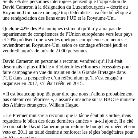
Seuls 7% des personnes interrogées pensent que l’opposition de
David Cameron à la désignation du Luxembourgeois – décrié au
Royaume-Uni parce que jugé trop fédéraliste – va être bénéfique à
une renégociation des liens entre l’UE et le Royaume-Uni.
Quelque 42% des Britanniques estiment qu’il n’y aura pas de
rapatriement de compétences de l’Union européenne vers leur pays
et 29% prédisent que « seules quelques compétences mineures »
reviendront au Royaume-Uni, selon ce sondage effectué jeudi et
vendredi auprès de près de 2.000 personnes.
David Cameron en personne a reconnu vendredi qu’il lui était
désormais « plus difficile » d’obtenir les réformes nécessaires pour
faire campagne en vue du maintien de la Grande-Bretagne dans
l’UE dans la perspective d’un référendum qu’il s’est engagé à
organiser en 2017, s’il était réélu en 2015.
« Il est beaucoup trop tôt pour dire que nous n’allons probablement
pas obtenir ces réformes », a assuré dimanche sur la BBC le ministre
des Affaires étrangères, William Hague.
« Le Premier ministre a reconnu que la tâche était plus ardue, mais
regardons le bilan des deux dernières années », a-t-il ajouté. Il a cité
le combat de David Cameron pour réduire le budget européen et son
veto en 2011 au traité destiné à renforcer les règles budgétaires pour
les Etats membres.