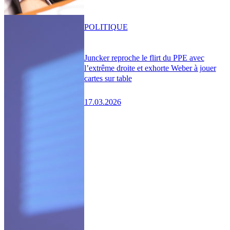
POLITIQUE
Juncker reproche le flirt du PPE avec
l’extrême droite et exhorte Weber à jouer
cartes sur table
17.03.2026