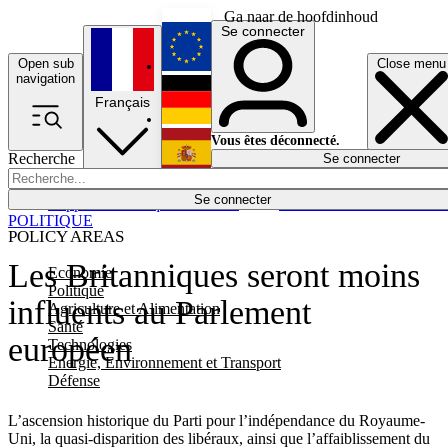
Ga naar de hoofdinhoud
Se connecter
Open sub
Close menu
English
navigation
Français
Deutsch
Vous êtes déconnecté.
Recherche
Se connecter
Español
Lumières éteintes
Se connecter
Rapporteur
Politique
Économie
Newsletters
Evénements
Em
POLITIQUE
POLICY AREAS
Les Britanniques seront moins
Economie
Politique
influents au Parlement
Agriculture et Alimentation
Santé
européen
Technologies
Energie, Environnement et Transport
Défense
L’ascension historique du Parti pour l’indépendance du Royaume-
Uni, la quasi-disparition des libéraux, ainsi que l’affaiblissement du