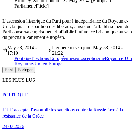
Bromley, South London. 22 May 2014. [European
Parliament/Flickr]
L’ascension historique du Parti pour l’indépendance du Royaume-
Uni, la quasi-disparition des libéraux, ainsi que l’affaiblissement du
Parti conservateur, risquent d’affaiblir l’influence britannique au sein
du prochain Parlement européen.
May 28, 2014 -
Dernière mise à jour: May 28, 2014 -
17:10
21:22
Politique
Élections Européennes
euroscepticisme
Royaume-Uni
Royaume-Uni en Europe
Print
Partager
LES PLUS LUS
POLITIQUE
L'UE accepte d'assouplir les sanctions contre la Russie face à la
résistance de la Grèce
23.07.2026