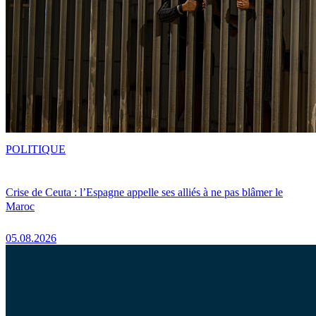
POLITIQUE
Crise de Ceuta : l’Espagne appelle ses alliés à ne pas blâmer le
Maroc
05.08.2026