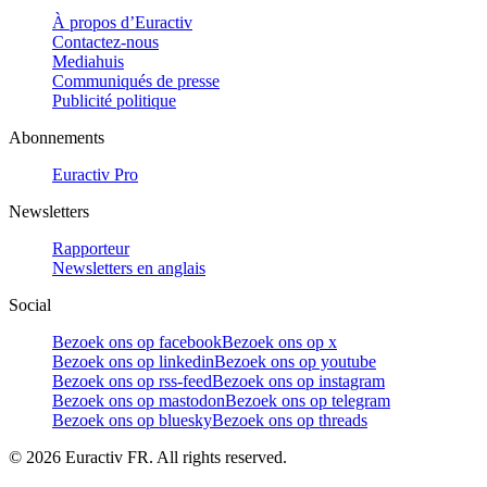
À propos d’Euractiv
Contactez-nous
Mediahuis
Communiqués de presse
Publicité politique
Abonnements
Euractiv Pro
Newsletters
Rapporteur
Newsletters en anglais
Social
Bezoek ons op facebook
Bezoek ons op x
Bezoek ons op linkedin
Bezoek ons op youtube
Bezoek ons op rss-feed
Bezoek ons op instagram
Bezoek ons op mastodon
Bezoek ons op telegram
Bezoek ons op bluesky
Bezoek ons op threads
©
2026
Euractiv FR. All rights reserved.