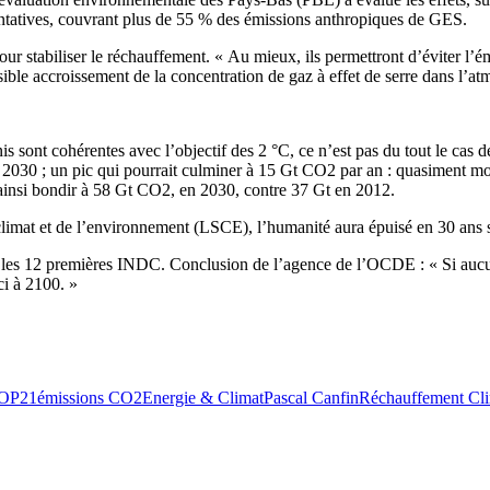
entatives, couvrant plus de 55 % des émissions anthropiques de GES.
ur stabiliser le réchauffement. « Au mieux, ils permettront d’éviter l’
essible accroissement de la concentration de gaz à effet de serre dans l’a
s sont cohérentes avec l’objectif des 2 °C, ce n’est pas du tout le cas 
ers 2030 ; un pic qui pourrait culminer à 15 Gt CO2 par an : quasiment m
ainsi bondir à 58 Gt CO2, en 2030, contre 37 Gt en 2012.
 climat et de l’environnement (LSCE), l’humanité aura épuisé en 30 ans
 les 12 premières INDC. Conclusion de l’agence de l’OCDE : « Si aucun
i à 2100. »
OP21
émissions CO2
Energie & Climat
Pascal Canfin
Réchauffement Cli