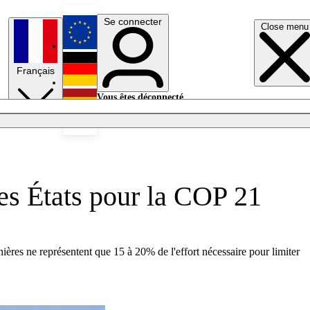
Se connecter
Close menu
English
Français
Deutsch
Vous êtes déconnecté.
Se connecter
Español
Lumières éteintes
es États pour la COP 21
ières ne représentent que 15 à 20% de l'effort nécessaire pour limiter