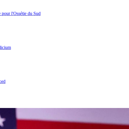
e pour l'Ossétie du Sud
licium
ord