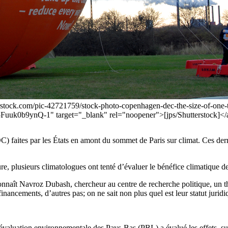
rstock.com/pic-42721759/stock-photo-copenhagen-dec-the-size-of-one-t
uk0b9ynQ-1" target="_blank" rel="noopener">[jps/Shutterstock]</
) faites par les États en amont du sommet de Paris sur climat. Ces dern
e, plusieurs climatologues ont tenté d’évaluer le bénéfice climatique d
connaît Navroz Dubash, chercheur au centre de recherche politique, un 
 financements, d’autres pas; on ne sait non plus quel est leur statut juridi
’évaluation environnementale des Pays-Bas (PBL) a évalué les effets, s