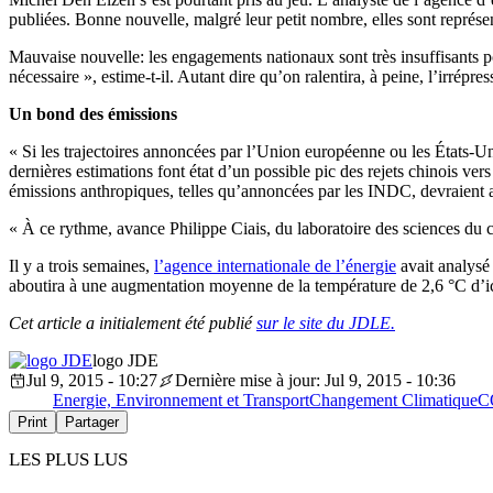
publiées. Bonne nouvelle, malgré leur petit nombre, elles sont représ
Mauvaise nouvelle: les engagements nationaux sont très insuffisants po
nécessaire », estime-t-il. Autant dire qu’on ralentira, à peine, l’irrépr
Un bond des émissions
« Si les trajectoires annoncées par l’Union européenne ou les États-Uni
dernières estimations font état d’un possible pic des rejets chinois v
émissions anthropiques, telles qu’annoncées par les INDC, devraient 
« À ce rythme, avance Philippe Ciais, du laboratoire des sciences du
Il y a trois semaines,
l’agence internationale de l’énergie
avait analysé
aboutira à une augmentation moyenne de la température de 2,6 °C d’ic
Cet article a initialement été publié
sur le site du JDLE.
logo JDE
Jul 9, 2015 - 10:27
Dernière mise à jour: Jul 9, 2015 - 10:36
Energie, Environnement et Transport
Changement Climatique
C
Print
Partager
LES PLUS LUS