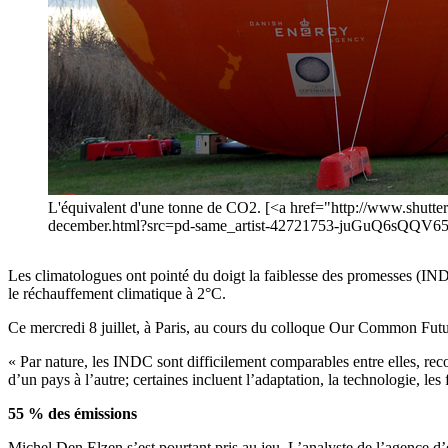
L'équivalent d'une tonne de CO2. [<a href="http://www.shutte
december.html?src=pd-same_artist-42721753-juGuQ6sQQV65Fu
Les climatologues ont pointé du doigt la faiblesse des promesses (INDC
le réchauffement climatique à 2°C.
Ce mercredi 8 juillet, à Paris, au cours du colloque Our Common Futur
« Par nature, les INDC sont difficilement comparables entre elles, re
d’un pays à l’autre; certaines incluent l’adaptation, la technologie, les
55 % des émissions
Michel Den Elzen s’est pourtant pris au jeu. L’analyste de l’agence d