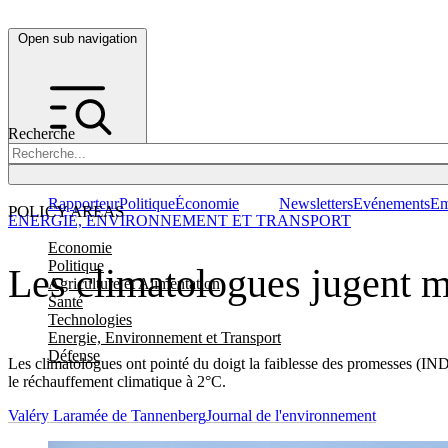
Open sub navigation
Recherche
Rapporteur
Politique
Économie
Newsletters
Evénements
Em
POLICY AREAS
ENERGIE, ENVIRONNEMENT ET TRANSPORT
Economie
Politique
Les climatologues jugent m
Agriculture et Alimentation
Santé
Technologies
Energie, Environnement et Transport
Défense
Les climatologues ont pointé du doigt la faiblesse des promesses (INDC
le réchauffement climatique à 2°C.
Valéry Laramée de Tannenberg
Journal de l'environnement