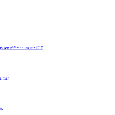
s son référendum sur l'UE
la mer
ts