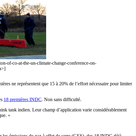
on-of-co-at-the-un-climate-change-conference-on-
a>]
ières ne représentent que 15 à 20% de l’effort nécessaire pour limiter
es
18 premières INDC
. Non sans difficulté.
think tank indien. Leur champ d’application varie considérablement
que. »
ur les émissions de gaz à effet de serre (GES), des 18 INDC déjà