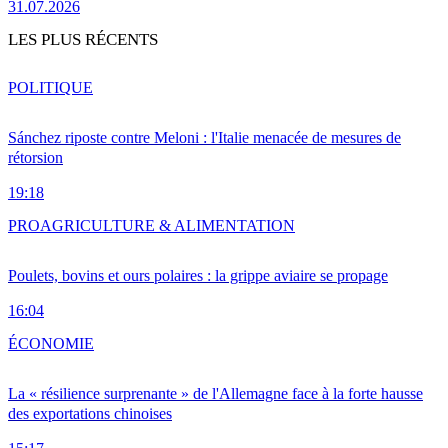
31.07.2026
LES PLUS RÉCENTS
POLITIQUE
Sánchez riposte contre Meloni : l'Italie menacée de mesures de
rétorsion
19:18
PRO
AGRICULTURE & ALIMENTATION
Poulets, bovins et ours polaires : la grippe aviaire se propage
16:04
ÉCONOMIE
La « résilience surprenante » de l'Allemagne face à la forte hausse
des exportations chinoises