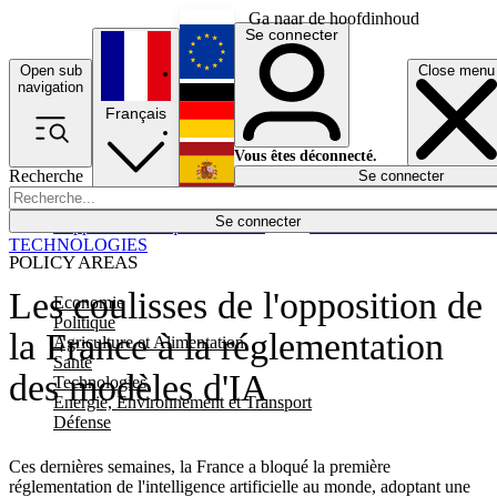
Ga naar de hoofdinhoud
Se connecter
Open sub
Close menu
English
navigation
Français
Deutsch
Vous êtes déconnecté.
Recherche
Se connecter
Español
Lumières éteintes
Se connecter
Rapporteur
Politique
Économie
Newsletters
Evénements
Em
TECHNOLOGIES
POLICY AREAS
Les coulisses de l'opposition de
Economie
Politique
la France à la réglementation
Agriculture et Alimentation
Santé
des modèles d'IA
Technologies
Energie, Environnement et Transport
Défense
Ces dernières semaines, la France a bloqué la première
réglementation de l'intelligence artificielle au monde, adoptant une