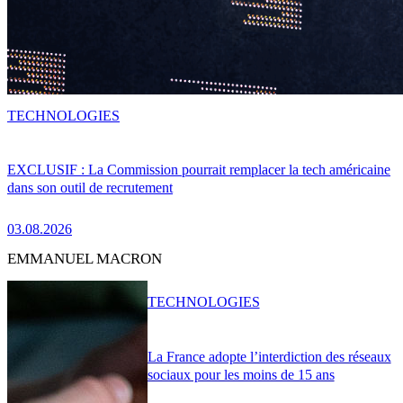
TECHNOLOGIES
EXCLUSIF : La Commission pourrait remplacer la tech américaine
dans son outil de recrutement
03.08.2026
EMMANUEL MACRON
TECHNOLOGIES
La France adopte l’interdiction des réseaux
sociaux pour les moins de 15 ans