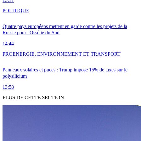
15:17
POLITIQUE
Quatre pays européens mettent en garde contre les projets de la
Russie pour l'Ossétie du Sud
14:44
PRO
ENERGIE, ENVIRONNEMENT ET TRANSPORT
Panneaux solaires et puces : Trump impose 15% de taxes sur le
polysilicium
13:58
PLUS DE CETTE SECTION