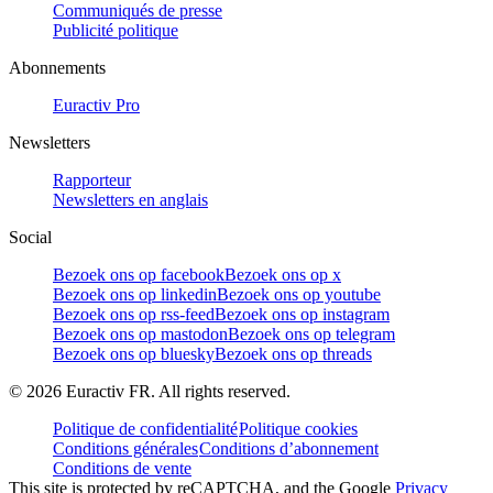
Communiqués de presse
Publicité politique
Abonnements
Euractiv Pro
Newsletters
Rapporteur
Newsletters en anglais
Social
Bezoek ons op facebook
Bezoek ons op x
Bezoek ons op linkedin
Bezoek ons op youtube
Bezoek ons op rss-feed
Bezoek ons op instagram
Bezoek ons op mastodon
Bezoek ons op telegram
Bezoek ons op bluesky
Bezoek ons op threads
©
2026
Euractiv FR. All rights reserved.
Politique de confidentialité
Politique cookies
Conditions générales
Conditions d’abonnement
Conditions de vente
This site is protected by reCAPTCHA, and the Google
Privacy