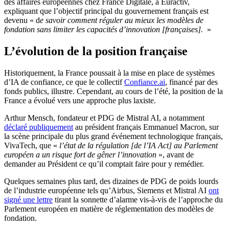
des affaires européennes chez France Digitale, à Euractiv,
expliquant que l’objectif principal du gouvernement français est
devenu « d
e savoir comment réguler au mieux les modèles de
fondation sans limiter les capacités d’innovation [françaises].
»
L’évolution de la position française
Historiquement, la France poussait à la mise en place de systèmes
d’IA de confiance, ce que le collectif
Confiance.ai
, financé par des
fonds publics, illustre. Cependant, au cours de l’été, la position de la
France a évolué vers une approche plus laxiste.
Arthur Mensch, fondateur et PDG de Mistral AI, a notamment
déclaré publiquement
au président français Emmanuel Macron, sur
la scène principale du plus grand événement technologique français,
VivaTech, que «
l’état de la
régulation [de l’IA Act] au Parlement
européen a un risque fort de gêner l’innovation
», avant de
demander au Président ce qu’il comptait faire pour y remédier.
Quelques semaines plus tard, des dizaines de PDG de poids lourds
de l’industrie européenne tels qu’Airbus, Siemens et Mistral AI
ont
signé une lettre
tirant la sonnette d’alarme vis-à-vis de l’approche du
Parlement européen en matière de réglementation des modèles de
fondation.