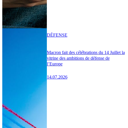
DÉFENSE
Macron fait des célébrations du 14 Juillet la
vitrine des ambitions de défense de
l’Europe
14.07.2026