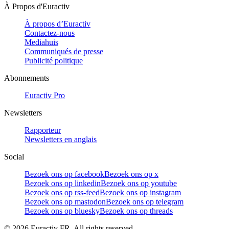
À Propos d'Euractiv
À propos d’Euractiv
Contactez-nous
Mediahuis
Communiqués de presse
Publicité politique
Abonnements
Euractiv Pro
Newsletters
Rapporteur
Newsletters en anglais
Social
Bezoek ons op facebook
Bezoek ons op x
Bezoek ons op linkedin
Bezoek ons op youtube
Bezoek ons op rss-feed
Bezoek ons op instagram
Bezoek ons op mastodon
Bezoek ons op telegram
Bezoek ons op bluesky
Bezoek ons op threads
©
2026
Euractiv FR. All rights reserved.