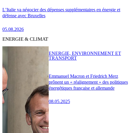
L’Italie va négocier des dépenses supplémentaires en énergie et
défense avec Bruxelles
05.08.2026
ENERGIE & CLIMAT
ENERGIE, ENVIRONNEMENT ET
TRANSPORT
Emmanuel Macron et Friedrich Merz
prônent un « réalignement » des politiques
énergétiques française et allemande
08.05.2025