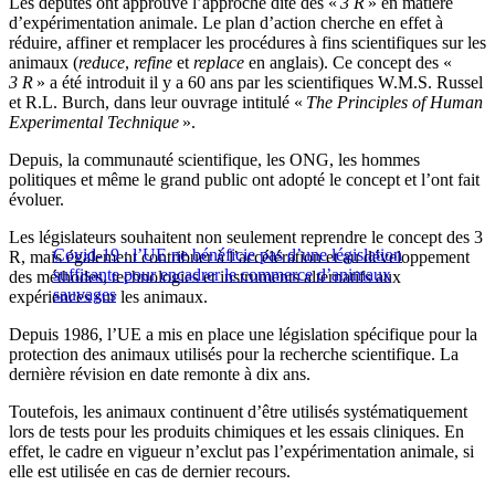
Les députés ont approuvé l’approche dite des «
3 R
» en matière
d’expérimentation animale. Le plan d’action cherche en effet à
réduire, affiner et remplacer les procédures à fins scientifiques sur les
animaux (
reduce
,
refine
et
replace
en anglais). Ce concept des «
3 R
» a été introduit il y a 60 ans par les scientifiques W.M.S. Russel
et R.L. Burch, dans leur ouvrage intitulé «
The Principles of Human
Experimental Technique
».
Depuis, la communauté scientifique, les ONG, les hommes
politiques et même le grand public ont adopté le concept et l’ont fait
évoluer.
Les législateurs souhaitent non seulement reprendre le concept des 3
Covid-19 : l’UE ne bénéficie pas d’une législation
R, mais également contribuer à l’accélération et au développement
suffisante pour encadrer le commerce d’animaux
des méthodes, technologies et instruments alternatifs aux
sauvages
expériences sur les animaux.
Depuis 1986, l’UE a mis en place une législation spécifique pour la
protection des animaux utilisés pour la recherche scientifique. La
dernière révision en date remonte à dix ans.
Toutefois, les animaux continuent d’être utilisés systématiquement
lors de tests pour les produits chimiques et les essais cliniques. En
effet, le cadre en vigueur n’exclut pas l’expérimentation animale, si
elle est utilisée en cas de dernier recours.