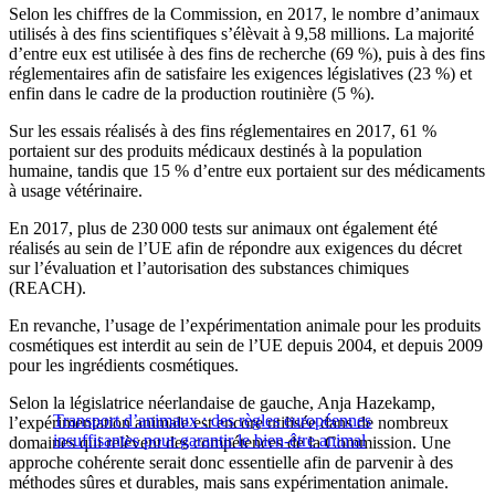
Selon les chiffres de la Commission, en 2017, le nombre d’animaux
utilisés à des fins scientifiques s’élèvait à 9,58 millions. La majorité
d’entre eux est utilisée à des fins de recherche (69 %), puis à des fins
réglementaires afin de satisfaire les exigences législatives (23 %) et
enfin dans le cadre de la production routinière (5 %).
Sur les essais réalisés à des fins réglementaires en 2017, 61 %
portaient sur des produits médicaux destinés à la population
humaine, tandis que 15 % d’entre eux portaient sur des médicaments
à usage vétérinaire.
En 2017, plus de 230 000 tests sur animaux ont également été
réalisés au sein de l’UE afin de répondre aux exigences du décret
sur l’évaluation et l’autorisation des substances chimiques
(REACH).
En revanche, l’usage de l’expérimentation animale pour les produits
cosmétiques est interdit au sein de l’UE depuis 2004, et depuis 2009
pour les ingrédients cosmétiques.
Selon la législatrice néerlandaise de gauche, Anja Hazekamp,
Transport d’animaux : des règles européennes
l’expérimentation animale est encore utilisée dans de nombreux
insuffisantes pour garantir le bien-être animal
domaines qui relèvent des compétences de la Commission. Une
approche cohérente serait donc essentielle afin de parvenir à des
méthodes sûres et durables, mais sans expérimentation animale.