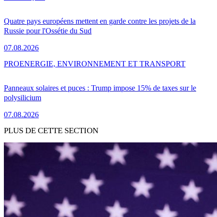
Quatre pays européens mettent en garde contre les projets de la
Russie pour l'Ossétie du Sud
07.08.2026
PRO
ENERGIE, ENVIRONNEMENT ET TRANSPORT
Panneaux solaires et puces : Trump impose 15% de taxes sur le
polysilicium
07.08.2026
PLUS DE CETTE SECTION