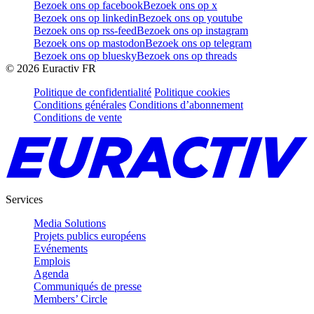
Bezoek ons op facebook
Bezoek ons op x
Bezoek ons op linkedin
Bezoek ons op youtube
Bezoek ons op rss-feed
Bezoek ons op instagram
Bezoek ons op mastodon
Bezoek ons op telegram
Bezoek ons op bluesky
Bezoek ons op threads
©
2026
Euractiv FR
Politique de confidentialité
Politique cookies
Conditions générales
Conditions d’abonnement
Conditions de vente
Services
Media Solutions
Projets publics européens
Evénements
Emplois
Agenda
Communiqués de presse
Members’ Circle