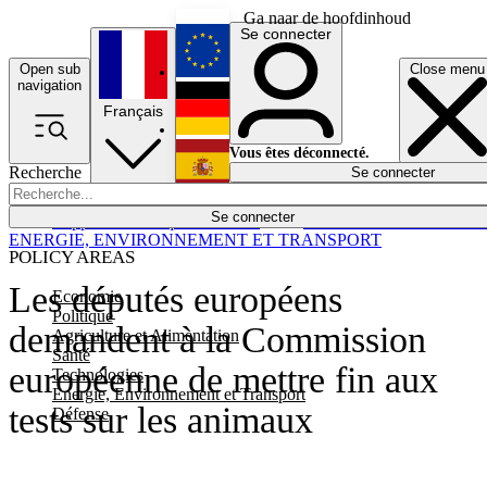
Ga naar de hoofdinhoud
Se connecter
Open sub
Close menu
English
navigation
Français
Deutsch
Vous êtes déconnecté.
Recherche
Se connecter
Español
Lumières éteintes
Se connecter
Rapporteur
Politique
Économie
Newsletters
Evénements
Em
ENERGIE, ENVIRONNEMENT ET TRANSPORT
POLICY AREAS
Les députés européens
Economie
Politique
demandent à la Commission
Agriculture et Alimentation
Santé
européenne de mettre fin aux
Technologies
Energie, Environnement et Transport
tests sur les animaux
Défense