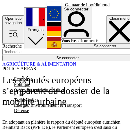
Ga naar de hoofdinhoud
Se connecter
Open sub
Close menu
English
navigation
Français
Deutsch
Vous êtes déconnecté.
Recherche
Se connecter
Español
Lumières éteintes
Se connecter
Rapporteur
Politique
Économie
Newsletters
Evénements
Em
AGRICULTURE & ALIMENTATION
POLICY AREAS
Les députés européens
Economie
Politique
s’emparent du dossier de la
Agriculture et Alimentation
Santé
mobilité urbaine
Technologies
Energie, Environnement et Transport
Défense
En adoptant en plénière le rapport du député européen autrichien
Reinhard Rack (PPE-DE), le Parlement européen s’est saisi du