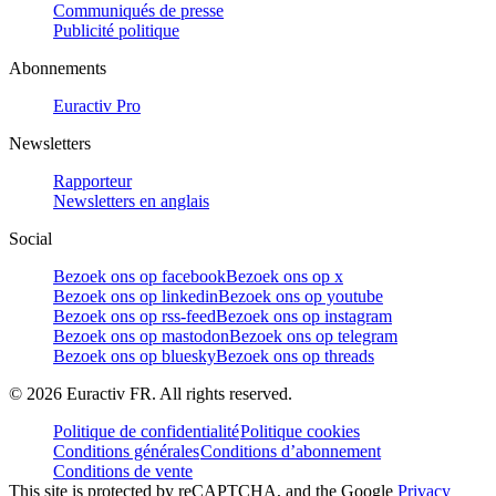
Communiqués de presse
Publicité politique
Abonnements
Euractiv Pro
Newsletters
Rapporteur
Newsletters en anglais
Social
Bezoek ons op facebook
Bezoek ons op x
Bezoek ons op linkedin
Bezoek ons op youtube
Bezoek ons op rss-feed
Bezoek ons op instagram
Bezoek ons op mastodon
Bezoek ons op telegram
Bezoek ons op bluesky
Bezoek ons op threads
©
2026
Euractiv FR. All rights reserved.
Politique de confidentialité
Politique cookies
Conditions générales
Conditions d’abonnement
Conditions de vente
This site is protected by reCAPTCHA, and the Google
Privacy