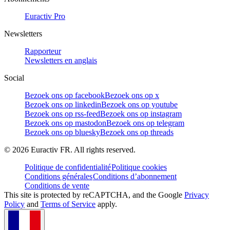
Euractiv Pro
Newsletters
Rapporteur
Newsletters en anglais
Social
Bezoek ons op facebook
Bezoek ons op x
Bezoek ons op linkedin
Bezoek ons op youtube
Bezoek ons op rss-feed
Bezoek ons op instagram
Bezoek ons op mastodon
Bezoek ons op telegram
Bezoek ons op bluesky
Bezoek ons op threads
©
2026
Euractiv FR. All rights reserved.
Politique de confidentialité
Politique cookies
Conditions générales
Conditions d’abonnement
Conditions de vente
This site is protected by reCAPTCHA, and the Google
Privacy
Policy
and
Terms of Service
apply.