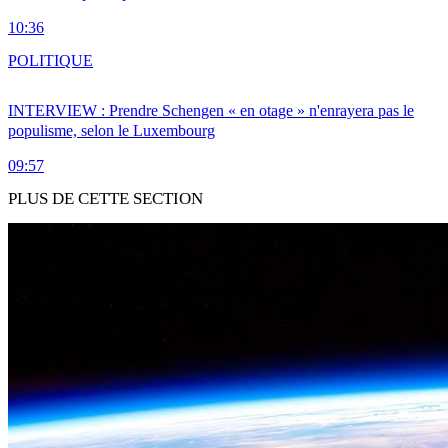
10:36
POLITIQUE
INTERVIEW : Prendre Schengen « en otage » n'enrayera pas le
populisme, selon le Luxembourg
09:57
PLUS DE CETTE SECTION