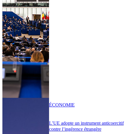
ÉCONOMIE
L’UE adopte un instrument anticoercitif
contre l’ingérence étrangère