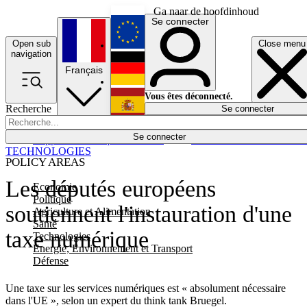
Ga naar de hoofdinhoud
Se connecter
Open sub
Close menu
English
navigation
Français
Deutsch
Vous êtes déconnecté.
Recherche
Se connecter
Español
Lumières éteintes
Se connecter
Rapporteur
Politique
Économie
Newsletters
Evénements
Em
TECHNOLOGIES
POLICY AREAS
Les députés européens
Economie
Politique
soutiennent l'instauration d'une
Agriculture et Alimentation
Santé
taxe numérique
Technologies
Energie, Environnement et Transport
Défense
Une taxe sur les services numériques est « absolument nécessaire
dans l'UE », selon un expert du think tank Bruegel.