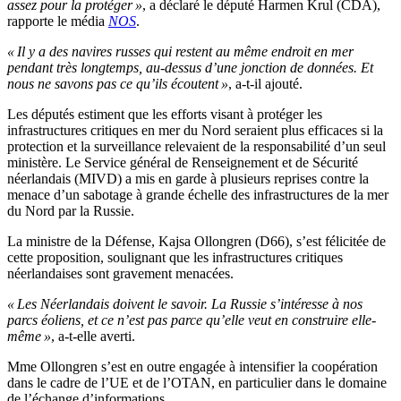
assez pour la protéger »
, a déclaré le député Harmen Krul (CDA),
rapporte le média
NOS
.
« Il y a des navires russes qui restent au même endroit en mer
pendant très longtemps, au-dessus d’une jonction de données. Et
nous ne savons pas ce qu’ils écoutent »
, a-t-il ajouté.
Les députés estiment que les efforts visant à protéger les
infrastructures critiques en mer du Nord seraient plus efficaces si la
protection et la surveillance relevaient de la responsabilité d’un seul
ministère. Le Service général de Renseignement et de Sécurité
néerlandais (MIVD) a mis en garde à plusieurs reprises contre la
menace d’un sabotage à grande échelle des infrastructures de la mer
du Nord par la Russie.
La ministre de la Défense, Kajsa Ollongren (D66), s’est félicitée de
cette proposition, soulignant que les infrastructures critiques
néerlandaises sont gravement menacées.
« Les Néerlandais doivent le savoir. La Russie s’intéresse à nos
parcs éoliens, et ce n’est pas parce qu’elle veut en construire elle-
même »
, a-t-elle averti.
Mme Ollongren s’est en outre engagée à intensifier la coopération
dans le cadre de l’UE et de l’OTAN, en particulier dans le domaine
de l’échange d’informations.