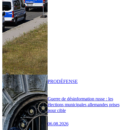
PRO
DÉFENSE
Guerre de désinformation russe : les
élections municipales allemandes prises
pour cible
06.08.2026