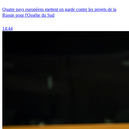
Quatre pays européens mettent en garde contre les projets de la
Russie pour l'Ossétie du Sud
14:44