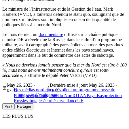
Le ministre de l’Infrastructure et de la Gestion de l’eau, Mark
Harbers (VVD), a toutefois défendu le statu quo, soulignant que de
nombreux ministères sont impliqués en raison de la quantité de
politiques liées à la mer du Nord.
Le mois dernier, un
documentaire
diffusé sur la chaîne publique
danoise DR a révélé que la Russie, dans le cadre d’un programme
militaire, avait cartographié des parcs éoliens en mer, des gazoducs
et des câbles électriques et Internet dans les pays scandinaves,
apparemment dans le but de commettre des actes de sabotage.
« Nous ne devrions jamais penser que la mer du Nord est sûre à 100
%, mais nous devons maintenant conclure qu’elle est sous-
sécurisée »
, a affirmé le député Peter Valstar (VVD).
May 26, 2023 -
Dernière mise à jour: May 26, 2023 -
Des médias nordiques dévoilent un programme russe de
07:45
10:27
sabotage et d’espionnage
Politique
espionnage
mer du Nord
OTAN
Pays-Bas
protection
Russie
sabotage
sécurité
surveillance
UE
Print
Partager
LES PLUS LUS