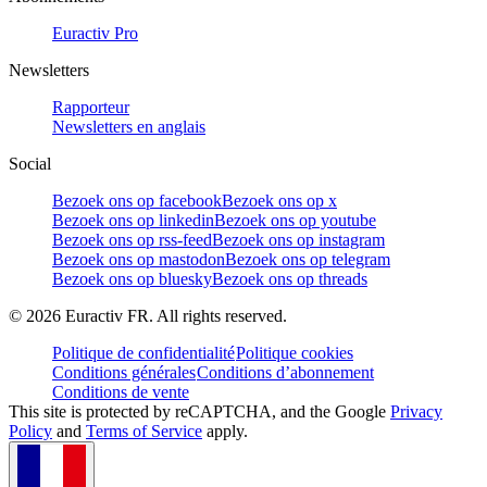
Euractiv Pro
Newsletters
Rapporteur
Newsletters en anglais
Social
Bezoek ons op facebook
Bezoek ons op x
Bezoek ons op linkedin
Bezoek ons op youtube
Bezoek ons op rss-feed
Bezoek ons op instagram
Bezoek ons op mastodon
Bezoek ons op telegram
Bezoek ons op bluesky
Bezoek ons op threads
©
2026
Euractiv FR. All rights reserved.
Politique de confidentialité
Politique cookies
Conditions générales
Conditions d’abonnement
Conditions de vente
This site is protected by reCAPTCHA, and the Google
Privacy
Policy
and
Terms of Service
apply.