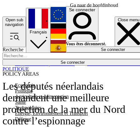
Ga naar de hoofdinhoud
Se connecter
Open sub
Close menu
English
navigation
Français
Deutsch
Vous êtes déconnecté.
Recherche
Se connecter
Español
Lumières éteintes
Se connecter
Rapporteur
Politique
Économie
Newsletters
Evénements
Em
POLITIQUE
POLICY AREAS
Les députés néerlandais
Economie
Politique
demandent une meilleure
Agriculture et Alimentation
Santé
protection de la mer du Nord
Technologies
Energie, Environnement et Transport
contre l’espionnage
Défense